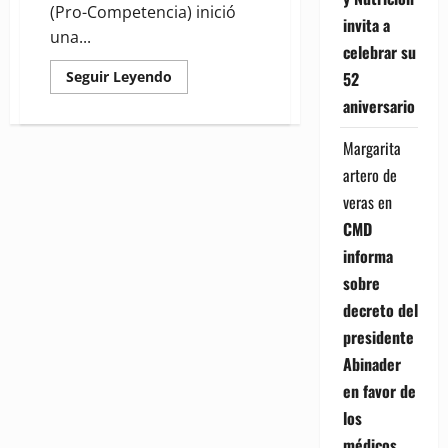
(Pro-Competencia) inició
invita a
una...
celebrar su
Read
52
Seguir Leyendo
more
aniversario
about
Pro-
Competencia
Margarita
investiga
a
artero de
empresas
por
veras
en
presunta
colusión
CMD
en
licitaciones
informa
públicas
sobre
decreto del
presidente
Abinader
en favor de
los
médicos