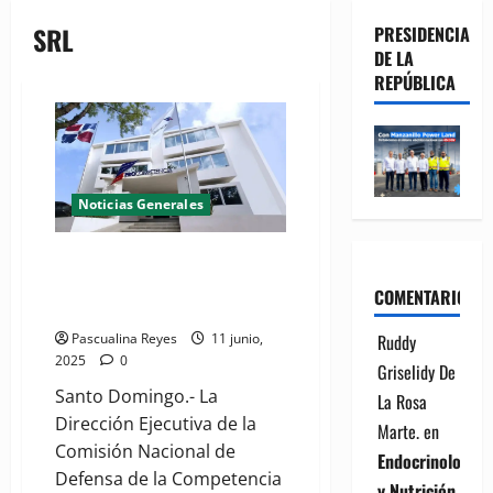
SRL
PRESIDENCIA
DE LA
REPÚBLICA
Noticias Generales
Pro-Competencia investiga a
empresas por presunta colusión
COMENTARIOS
en licitaciones públicas
Ruddy
Pascualina Reyes
11 junio,
2025
0
Griselidy De
Santo Domingo.- La
La Rosa
Dirección Ejecutiva de la
Marte.
en
Comisión Nacional de
Endocrinología
Defensa de la Competencia
y Nutrición