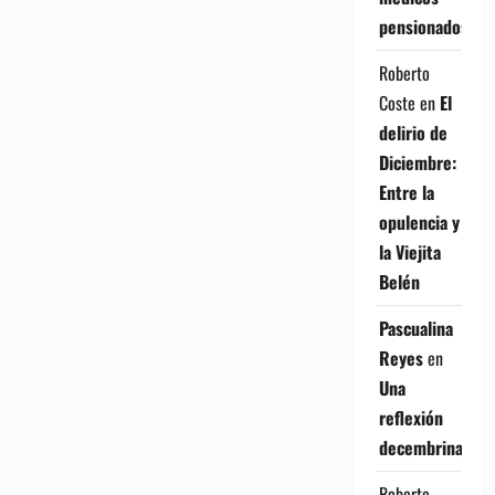
pensionados
Roberto
Coste
en
El
delirio de
Diciembre:
Entre la
opulencia y
la Viejita
Belén
Pascualina
Reyes
en
Una
reflexión
decembrina
Roberto