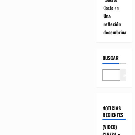
Coste
en
Una
reflexión
decembrina
BUSCAR
Buscar
NOTICIAS
RECIENTES
(VIDEO)
CIPESA e