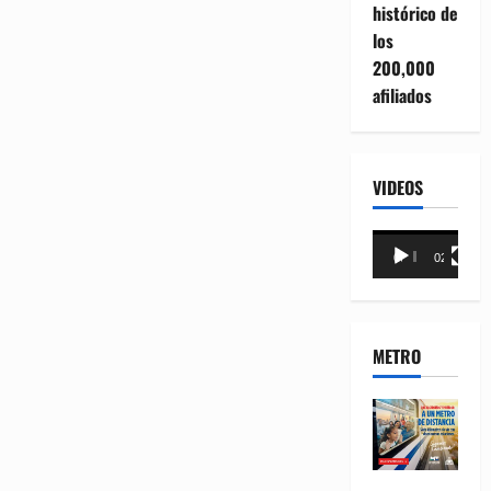
histórico de
los
200,000
afiliados
VIDEOS
Reproductor
00:00
02:18
de
vídeo
METRO