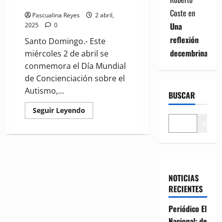
la inclusión y comprensión
Coste
en
Pascualina Reyes
2 abril,
Una
2025
0
reflexión
Santo Domingo.- Este
decembrina
miércoles 2 de abril se
conmemora el Día Mundial
de Concienciación sobre el
Autismo,...
BUSCAR
Read
Seguir Leyendo
more
about
Buscar
Día
Mundial
de
Concienciación
sobre
el
Autismo:
NOTICIAS
Un
llamado
RECIENTES
a
la
inclusión
Periódico El
y
Nacional: de
comprensión