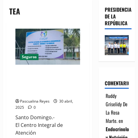
TEA
PRESIDENCIA
DE LA
REPÚBLICA
Seguros
Centro Ciadif afirma ARS
Senasa le suspendió la
COMENTARIOS
cobertura a terapias para
menores con TEA
Ruddy
Pascualina Reyes
30 abril,
Griselidy De
2025
0
La Rosa
Santo Domingo.-
Marte.
en
El Centro Integral de
Endocrinología
Atención
y Nutrición