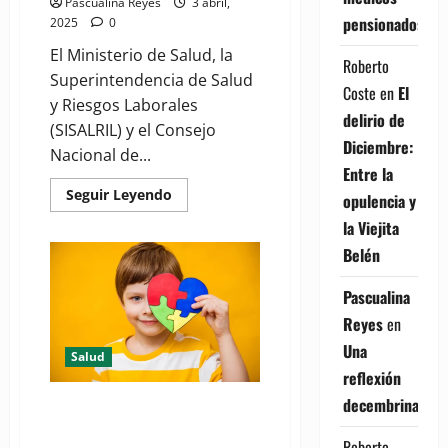
Pascualina Reyes
3 abril,
pensionados
2025
0
El Ministerio de Salud, la
Roberto
Superintendencia de Salud
Coste
en
El
y Riesgos Laborales
delirio de
(SISALRIL) y el Consejo
Diciembre:
Nacional de...
Entre la
Read
Seguir Leyendo
opulencia y
more
about
la Viejita
Víctor
Atallah
Belén
afirma
trabajan
para
Pascualina
ofrecer
cobertura
Reyes
en
y
tratamientos
Una
Salud
a
reflexión
personas
con
decembrina
autismo
Día Mundial de Concienciación
sobre el Autismo: Un llamado a
Roberto