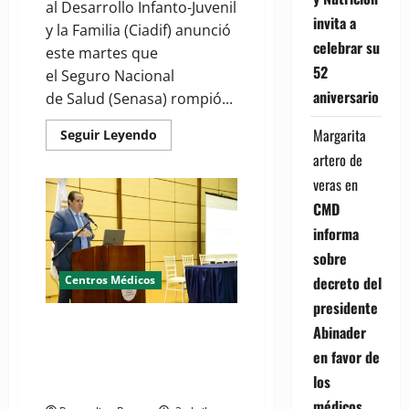
al Desarrollo Infanto-Juvenil
invita a
y la Familia (Ciadif) anunció
celebrar su
este martes que
52
el Seguro Nacional
aniversario
de Salud (Senasa) rompió...
Margarita
Read
Seguir Leyendo
more
artero de
about
Centro
veras
en
Ciadif
afirma
CMD
ARS
Senasa
informa
le
suspendió
sobre
la
cobertura
decreto del
Centros Médicos
a
terapias
presidente
para
Víctor Atallah afirma trabajan
menores
Abinader
con
para ofrecer cobertura y
TEA
en favor de
tratamientos a personas con
los
autismo
médicos