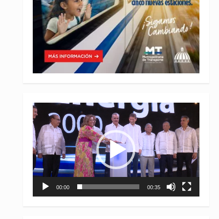
Reproductor
de
vídeo
00:00
00:35