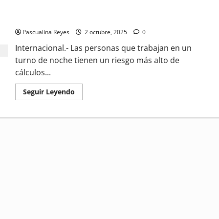
Trabajadores por turnos enfrentan un mayor riesgo de
cálculos renales
Pascualina Reyes
2 octubre, 2025
0
Internacional.- Las personas que trabajan en un
turno de noche tienen un riesgo más alto de
cálculos...
Read
Seguir Leyendo
more
about
Trabajadores
por
turnos
enfrentan
un
mayor
riesgo
de
cálculos
renales