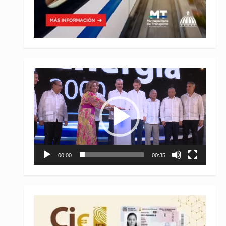
Reproductor
de
vídeo
00:00
00:35