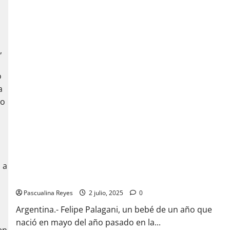
Bebé recibe trasplante de corazón
Pascualina Reyes
2 julio, 2025
0
Argentina.- Felipe Palagani, un bebé de un año que
nació en mayo del año pasado en la...