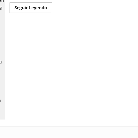
Read
Seguir Leyendo
more
about
Bebé
recibe
trasplante
de
corazón