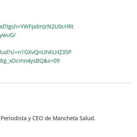
lud?igsh=YWFpdmJrN2U0cHRt
RywuG/
alud?si=n1GXvQnUhKLHZ35P
pdqJ_xDcmn4ysBQ&s=09
 Periodista y CEO de Mancheta Salud.