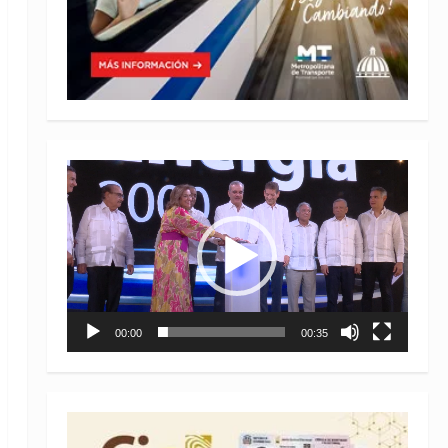
Reproductor
de
vídeo
00:00
00:35