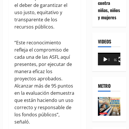
contra
el deber de garantizar el
niñas, niños
uso justo, equitativo y
y mujeres
transparente de los
recursos públicos.
VIDEOS
“Este reconocimiento
refleja el compromiso de
Reproductor
cada una de las ASFL aquí
00:00
02:18
de
presentes, por ejecutar de
vídeo
manera eficaz los
proyectos aprobados.
METRO
Alcanzar más de 95 puntos
en la evaluación demuestra
que están haciendo un uso
correcto y responsable de
los fondos públicos”,
señaló.