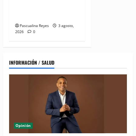
fortalece entornos laborales
que garanticen el derecho a
la lactancia materna
Pascualina Reyes
3 agosto,
2026
0
INFORMACIÓN / SALUD
Opinión