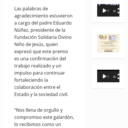
Reproductor
Las palabras de
00:00
00:35
de
agradecimiento estuvieron
vídeo
a cargo del padre Eduardo
Núñez, presidente de la
Fundación Solidaria Divino
Niño de Jesús, quien
expresó que este premio
es una confirmación del
trabajo realizado y un
Reproductor
impulso para continuar
00:00
00:31
de
fortaleciendo la
vídeo
colaboración entre el
Estado y la sociedad civil.
“Nos llena de orgullo y
compromiso este galardón,
lo recibimos como un