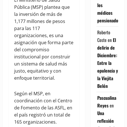
El Ministerio de Salud
los
Pública (MSP) plantea que
médicos
la inversión de más de
pensionados
1,177 millones de pesos
para las 117
Roberto
organizaciones, es una
Coste
en
El
asignación que forma parte
delirio de
del compromiso
Diciembre:
institucional por construir
Entre la
un sistema de salud más
opulencia y
justo, equitativo y con
la Viejita
enfoque territorial.
Belén
Según el MSP, en
Pascualina
coordinación con el Centro
Reyes
en
de Fomento de las ASFL, en
Una
el país registró un total de
reflexión
165 organizaciones.