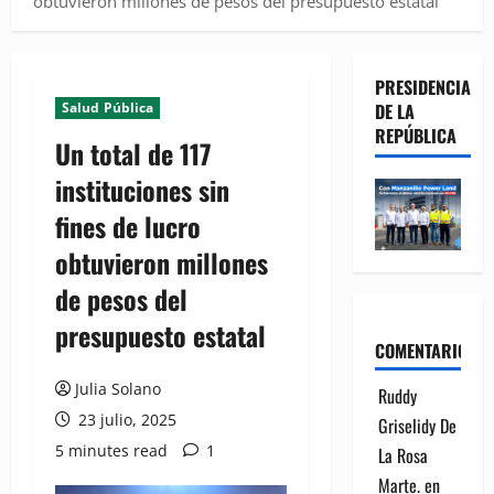
obtuvieron millones de pesos del presupuesto estatal
PRESIDENCIA
Salud Pública
DE LA
REPÚBLICA
Un total de 117
instituciones sin
fines de lucro
obtuvieron millones
de pesos del
presupuesto estatal
COMENTARIOS
Julia Solano
Ruddy
23 julio, 2025
Griselidy De
5 minutes read
1
La Rosa
Marte.
en