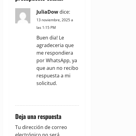
t
i
JuliaDow
dice:
13 noviembre, 2025 a
o
las 1:15 PM
n
Buen dia! Le
agradeceria que
me respondiera
por WhatsApp, ya
que aun no recibo
respuesta a mi
solicitud.
REPLY
Deja una respuesta
Tu dirección de correo
electrónico no será