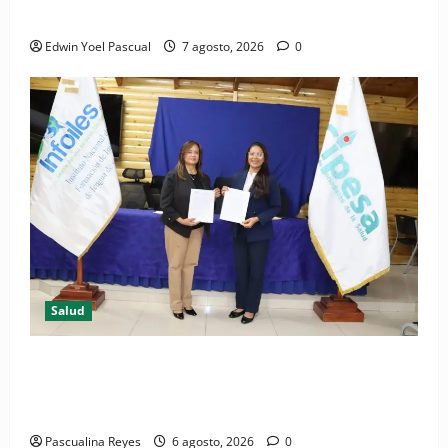
Periódico El Nacional: de lo impreso a lo digital
Edwin Yoel Pascual
7 agosto, 2026
0
Salud
(VIDEO) CIPESA e INFOILES impulsan la primera
iniciativa nacional de comunicación accesible en
salud y periodismo
Pascualina Reyes
6 agosto, 2026
0