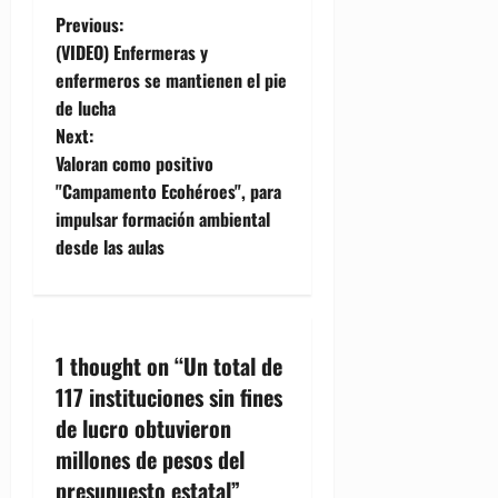
P
Previous:
(VIDEO) Enfermeras y
o
enfermeros se mantienen el pie
de lucha
s
Next:
t
Valoran como positivo
"Campamento Ecohéroes", para
n
impulsar formación ambiental
desde las aulas
a
v
i
1 thought on “
Un total de
117 instituciones sin fines
g
de lucro obtuvieron
a
millones de pesos del
presupuesto estatal
”