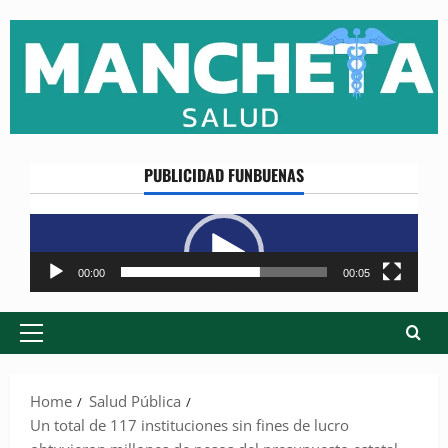
Skip
to
content
PUBLICIDAD FUNBUENAS
Reproductor
de
vídeo
00:00
00:05
Primary
Menu
Home
Salud Pública
Un total de 117 instituciones sin fines de lucro