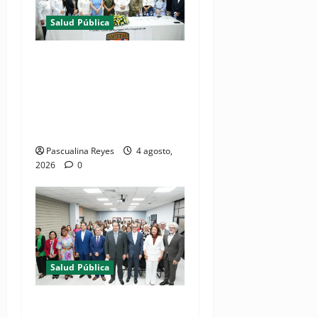
Salud Pública
(VIDEOS) Ministerio de
Salud y Comando Sur de los
Estados Unidos realizan
misión médica Amistad
2026 en La Vega
Pascualina Reyes
4 agosto,
2026
0
Salud Pública
(VIDEO) Salud Pública