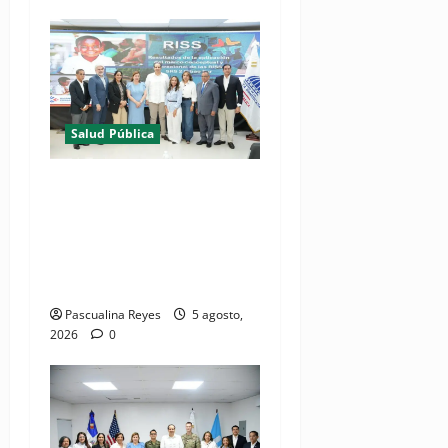
Salud Pública
(VIDEO) MSP presenta
resultados de evaluación
para fortalecer las Redes
Integradas de Servicios de
Salud en Cibao Sur
Pascualina Reyes
5 agosto,
2026
0