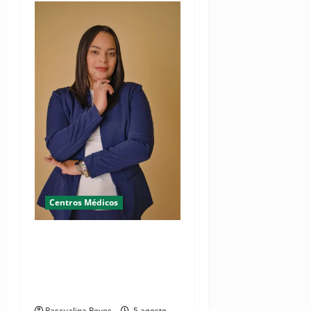
Centros Médicos
RESIDE destaca la
importancia de la salud
mental materna para el
bienestar de las familias
Pascualina Reyes
5 agosto,