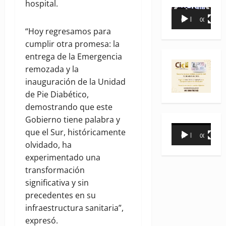
hospital.
Reproductor
00:00
00:35
de
“Hoy regresamos para
vídeo
cumplir otra promesa: la
entrega de la Emergencia
remozada y la
inauguración de la Unidad
de Pie Diabético,
demostrando que este
Gobierno tiene palabra y
Reproductor
que el Sur, históricamente
00:00
00:31
de
olvidado, ha
vídeo
experimentado una
transformación
significativa y sin
precedentes en su
infraestructura sanitaria”,
expresó.