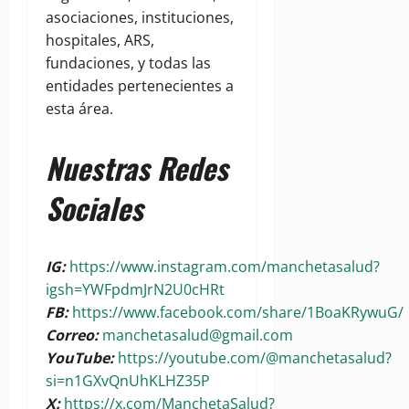
asociaciones, instituciones,
hospitales, ARS,
fundaciones, y todas las
entidades pertenecientes a
esta área.
Nuestras Redes
Sociales
IG:
https://www.instagram.com/manchetasalud?
igsh=YWFpdmJrN2U0cHRt
FB:
https://www.facebook.com/share/1BoaKRywuG/
Correo:
manchetasalud@gmail.com
YouTube:
https://youtube.com/@manchetasalud?
si=n1GXvQnUhKLHZ35P
X:
https://x.com/ManchetaSalud?