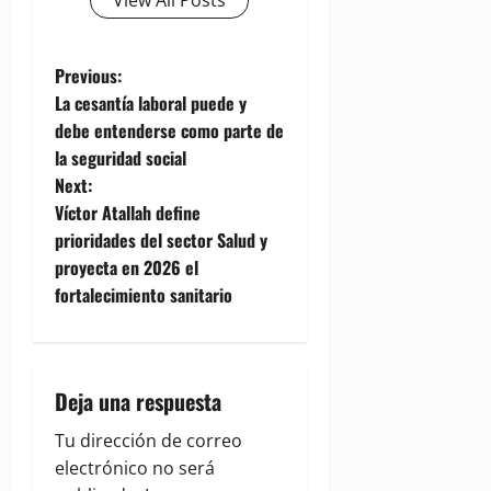
View All Posts
P
Previous:
La cesantía laboral puede y
o
debe entenderse como parte de
la seguridad social
s
Next:
t
Víctor Atallah define
prioridades del sector Salud y
n
proyecta en 2026 el
fortalecimiento sanitario
a
v
i
Deja una respuesta
g
Tu dirección de correo
electrónico no será