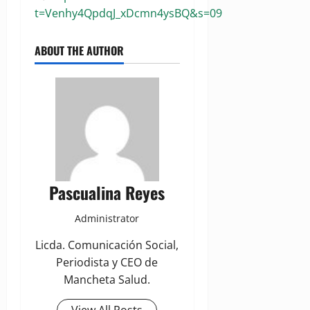
t=Venhy4QpdqJ_xDcmn4ysBQ&s=09
ABOUT THE AUTHOR
Pascualina Reyes
Administrator
Licda. Comunicación Social,
Periodista y CEO de
Mancheta Salud.