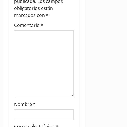
a
publicada.
Los campos
obligatorios están
t
marcados con
*
i
Comentario
*
o
n
Nombre
*
Correo electrónico
*