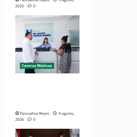
2026
0
Centros Médicos
Director del SNS realiza
visita no programada al
Hospital Jacinto Ignacio
Mañón
Pascualina Reyes
4 agosto,
2026
0