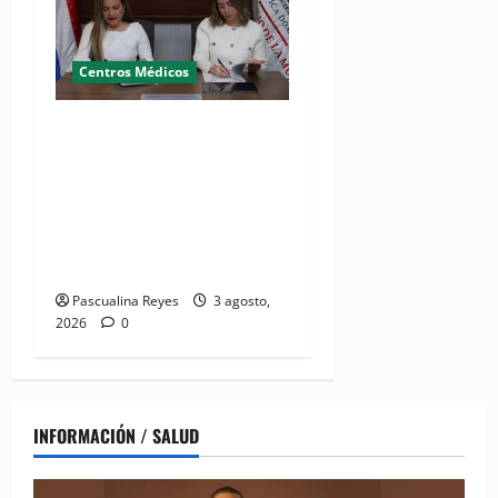
Centros Médicos
MMujer y Hospital
Pediátrico Dr. Hugo
Mendoza acuerdan apoyo a
madres y familias
cuidadoras de niños
hospitalizados
Pascualina Reyes
3 agosto,
2026
0
INFORMACIÓN / SALUD