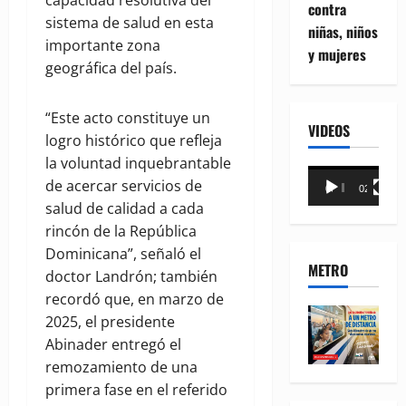
capacidad resolutiva del
contra
sistema de salud en esta
niñas, niños
importante zona
y mujeres
geográfica del país.
“Este acto constituye un
VIDEOS
logro histórico que refleja
la voluntad inquebrantable
Reproductor
de acercar servicios de
00:00
02:18
de
salud de calidad a cada
vídeo
rincón de la República
Dominicana”, señaló el
METRO
doctor Landrón; también
recordó que, en marzo de
2025, el presidente
Abinader entregó el
remozamiento de una
primera fase en el referido