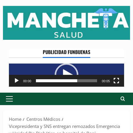
Skip
to
content
PUBLICIDAD FUNBUENAS
Reproductor
de
vídeo
00:00
00:05
Primary
Menu
Home
Centros Médicos
Vicepresidenta y SNS entregan remozados Emergencia