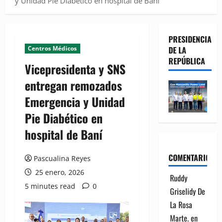
y Unidad Pie Diabético en hospital de Baní
PRESIDENCIA
Centros Médicos
DE LA
REPÚBLICA
Vicepresidenta y SNS
entregan remozados
Emergencia y Unidad
Pie Diabético en
hospital de Baní
COMENTARIOS
Pascualina Reyes
25 enero, 2026
Ruddy
5 minutes read
0
Griselidy De
La Rosa
Marte.
en