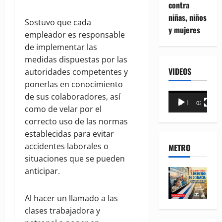
contra
niñas, niños
Sostuvo que cada
y mujeres
empleador es responsable
de implementar las
medidas dispuestas por las
VIDEOS
autoridades competentes y
ponerlas en conocimiento
Reproductor
de sus colaboradores, así
00:00
02:18
de
como de velar por el
vídeo
correcto uso de las normas
establecidas para evitar
accidentes laborales o
METRO
situaciones que se pueden
anticipar.
Al hacer un llamado a las
clases trabajadora y