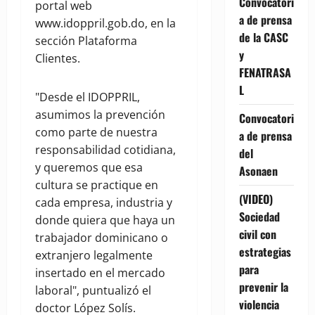
Convocatori
portal web
a de prensa
www.idoppril.gob.do, en la
de la CASC
sección Plataforma
y
Clientes.
FENATRASA
L
"Desde el IDOPPRIL,
asumimos la prevención
Convocatori
como parte de nuestra
a de prensa
responsabilidad cotidiana,
del
y queremos que esa
Asonaen
cultura se practique en
(VIDEO)
cada empresa, industria y
Sociedad
donde quiera que haya un
civil con
trabajador dominicano o
estrategias
extranjero legalmente
para
insertado en el mercado
prevenir la
laboral", puntualizó el
violencia
doctor López Solís.