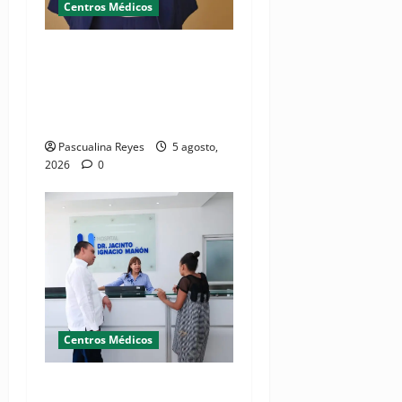
Centros Médicos
RESIDE destaca la
importancia de la salud
mental materna para el
bienestar de las familias
Pascualina Reyes
5 agosto,
2026
0
Centros Médicos
Director del SNS realiza