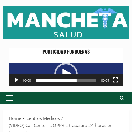
Skip
to
content
PUBLICIDAD FUNBUENAS
Reproductor
de
vídeo
00:00
00:05
Primary
Menu
Home
Centros Médicos
(VIDEO) Call Center IDOPPRIL trabajará 24 horas en