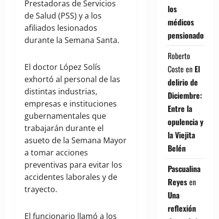
Prestadoras de Servicios
los
de Salud (PSS) y a los
médicos
afiliados lesionados
pensionados
durante la Semana Santa.
Roberto
El doctor López Solís
Coste
en
El
exhortó al personal de las
delirio de
distintas industrias,
Diciembre:
empresas e instituciones
Entre la
gubernamentales que
opulencia y
trabajarán durante el
la Viejita
asueto de la Semana Mayor
Belén
a tomar acciones
preventivas para evitar los
Pascualina
accidentes laborales y de
Reyes
en
trayecto.
Una
reflexión
El funcionario llamó a los