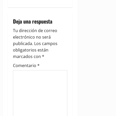
a
v
i
Deja una respuesta
g
Tu dirección de correo
electrónico no será
a
publicada.
Los campos
obligatorios están
t
marcados con
*
i
Comentario
*
o
n