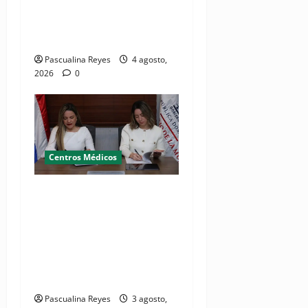
visita no programada al
Hospital Jacinto Ignacio
Mañón
Pascualina Reyes
4 agosto,
2026
0
Centros Médicos
MMujer y Hospital
Pediátrico Dr. Hugo
Mendoza acuerdan apoyo a
madres y familias
cuidadoras de niños
hospitalizados
Pascualina Reyes
3 agosto,