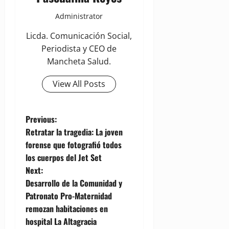
Administrator
Licda. Comunicación Social,
Periodista y CEO de
Mancheta Salud.
View All Posts
P
Previous:
Retratar la tragedia: La joven
o
forense que fotografió todos
los cuerpos del Jet Set
s
Next:
t
Desarrollo de la Comunidad y
Patronato Pro-Maternidad
n
remozan habitaciones en
hospital La Altagracia