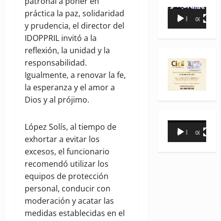
patronal a poner en
Reproductor
práctica la paz, solidaridad
00:00
00:35
de
y prudencia, el director del
vídeo
IDOPPRIL invitó a la
reflexión, la unidad y la
responsabilidad.
Igualmente, a renovar la fe,
la esperanza y el amor a
Dios y al prójimo.
Reproductor
López Solís, al tiempo de
00:00
00:31
de
exhortar a evitar los
vídeo
excesos, el funcionario
recomendó utilizar los
equipos de protección
personal, conducir con
moderación y acatar las
medidas establecidas en el