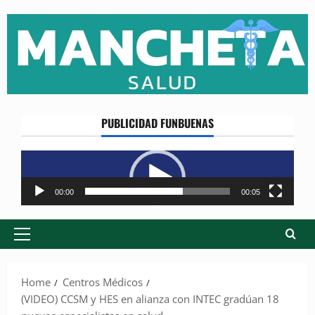
Skip
to
content
PUBLICIDAD FUNBUENAS
Reproductor
de
vídeo
00:00
00:05
Primary
Menu
Home
Centros Médicos
(VIDEO) CCSM y HES en alianza con INTEC gradúan 18