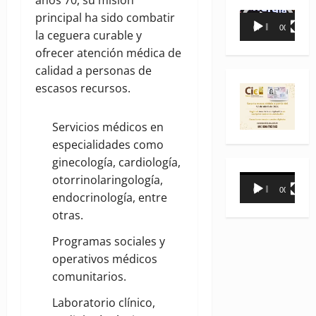
principal ha sido combatir
Reproductor
00:00
00:35
la ceguera curable y
de
ofrecer atención médica de
vídeo
calidad a personas de
escasos recursos.
Servicios médicos en
especialidades como
ginecología, cardiología,
otorrinolaringología,
Reproductor
00:00
00:31
endocrinología, entre
de
otras.
vídeo
Programas sociales y
operativos médicos
comunitarios.
Laboratorio clínico,