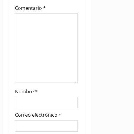
t
Comentario
*
i
o
n
Nombre
*
Correo electrónico
*