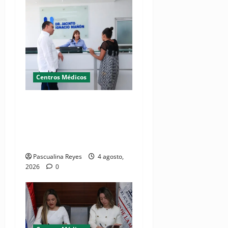
Centros Médicos
Director del SNS realiza
visita no programada al
Hospital Jacinto Ignacio
Mañón
Pascualina Reyes
4 agosto,
2026
0