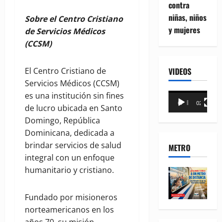
contra
niñas, niños
Sobre el Centro Cristiano
y mujeres
de Servicios Médicos
(CCSM)
El Centro Cristiano de
VIDEOS
Servicios Médicos (CCSM)
es una institución sin fines
Reproductor
00:00
02:18
de lucro ubicada en Santo
de
Domingo, República
vídeo
Dominicana, dedicada a
brindar servicios de salud
METRO
integral con un enfoque
humanitario y cristiano.
Fundado por misioneros
norteamericanos en los
años 70, su misión