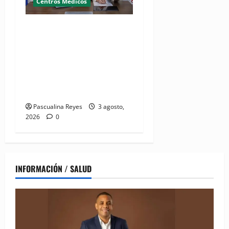
Centros Médicos
MMujer y Hospital
Pediátrico Dr. Hugo
Mendoza acuerdan apoyo a
madres y familias
cuidadoras de niños
hospitalizados
Pascualina Reyes
3 agosto,
2026
0
INFORMACIÓN / SALUD