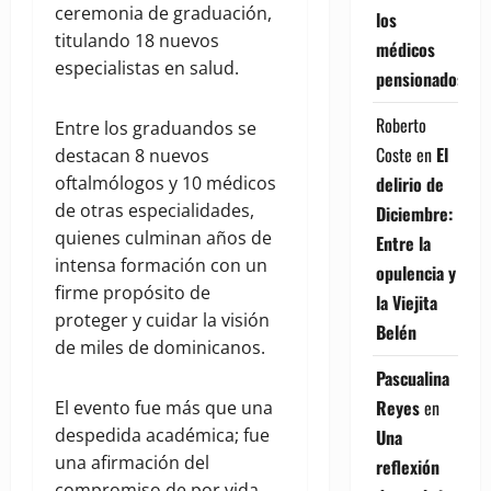
ceremonia de graduación,
los
titulando 18 nuevos
médicos
especialistas en salud.
pensionados
Roberto
Entre los graduandos se
Coste
en
El
destacan 8 nuevos
delirio de
oftalmólogos y 10 médicos
de otras especialidades,
Diciembre:
quienes culminan años de
Entre la
intensa formación con un
opulencia y
firme propósito de
la Viejita
proteger y cuidar la visión
Belén
de miles de dominicanos.
Pascualina
Reyes
en
El evento fue más que una
despedida académica; fue
Una
una afirmación del
reflexión
compromiso de por vida