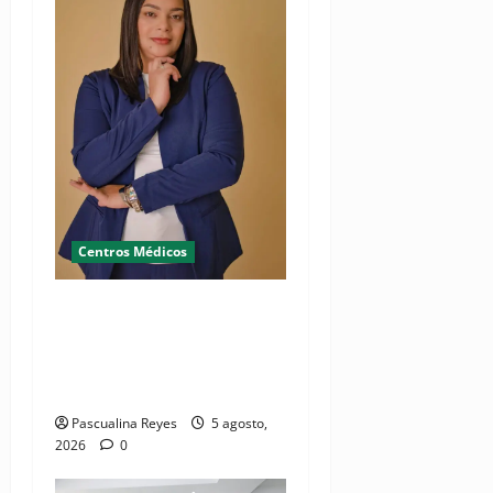
Centros Médicos
RESIDE destaca la
importancia de la salud
mental materna para el
bienestar de las familias
Pascualina Reyes
5 agosto,
2026
0