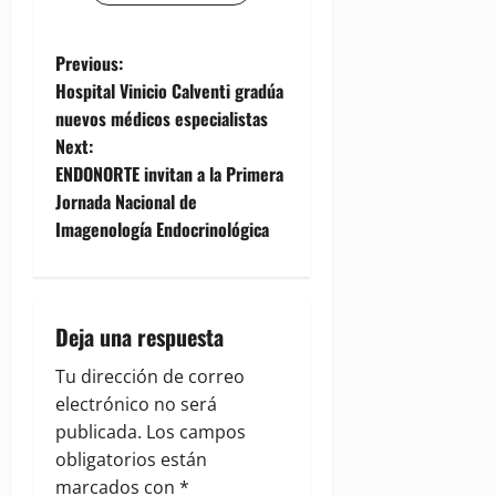
P
Previous:
Hospital Vinicio Calventi gradúa
o
nuevos médicos especialistas
Next:
s
ENDONORTE invitan a la Primera
t
Jornada Nacional de
Imagenología Endocrinológica
n
a
Deja una respuesta
v
Tu dirección de correo
i
electrónico no será
g
publicada.
Los campos
obligatorios están
a
marcados con
*