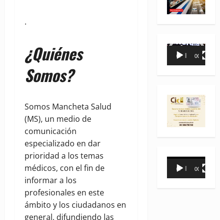
.
¿Quiénes
Reproductor
00:00
00:35
de
Somos?
vídeo
Somos Mancheta Salud
(MS), un medio de
comunicación
especializado en dar
prioridad a los temas
Reproductor
médicos, con el fin de
00:00
00:31
de
informar a los
vídeo
profesionales en este
ámbito y los ciudadanos en
general, difundiendo las