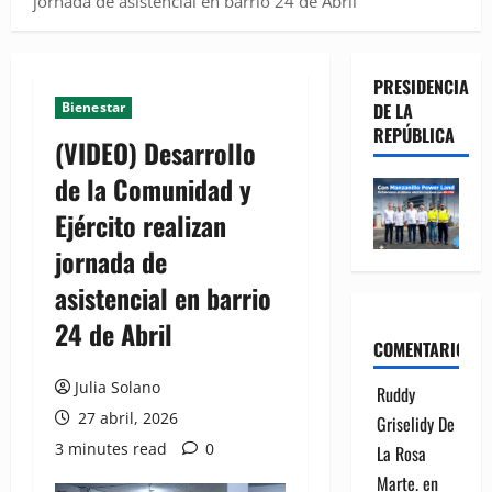
jornada de asistencial en barrio 24 de Abril
PRESIDENCIA
Bienestar
DE LA
REPÚBLICA
(VIDEO) Desarrollo
de la Comunidad y
Ejército realizan
jornada de
asistencial en barrio
24 de Abril
COMENTARIOS
Julia Solano
Ruddy
27 abril, 2026
Griselidy De
3 minutes read
0
La Rosa
Marte.
en