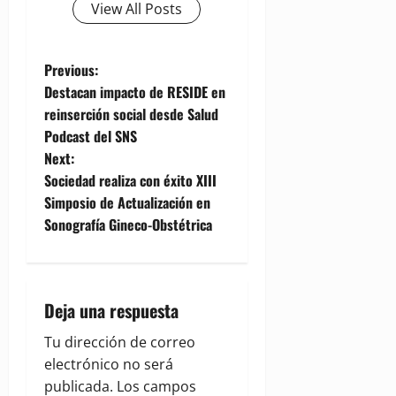
View All Posts
P
Previous:
Destacan impacto de RESIDE en
o
reinserción social desde Salud
Podcast del SNS
s
Next:
t
Sociedad realiza con éxito XIII
Simposio de Actualización en
n
Sonografía Gineco-Obstétrica
a
v
Deja una respuesta
i
Tu dirección de correo
g
electrónico no será
publicada.
Los campos