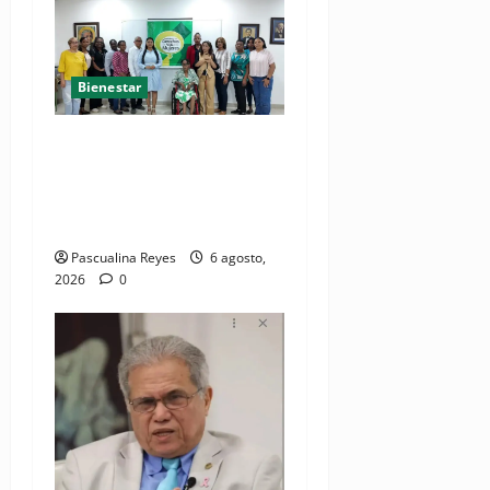
Bienestar
(VIDEO) Sociedad civil con
estrategias para prevenir la
violencia contra niñas,
niños y mujeres
Pascualina Reyes
6 agosto,
2026
0