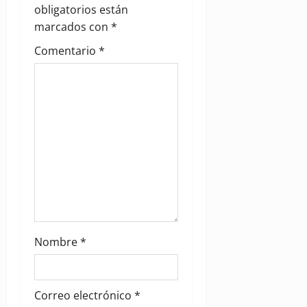
a
obligatorios están
marcados con
*
t
Comentario
*
i
o
n
Nombre
*
Correo electrónico
*