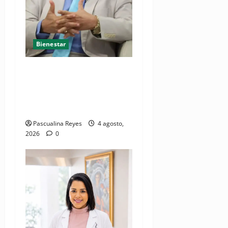
Bienestar
Cardiólogo pediatra
incentiva a la evaluación
cardíaca desde el
nacimiento
Pascualina Reyes
4 agosto,
2026
0