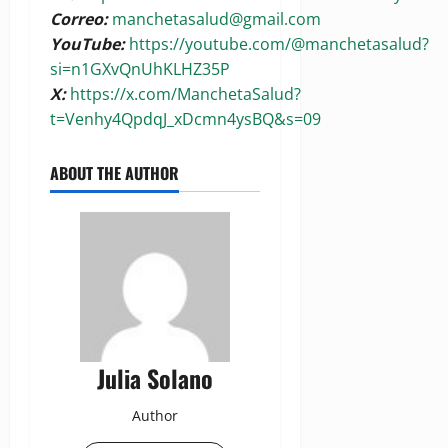
Correo:
manchetasalud@gmail.com
YouTube:
https://youtube.com/@manchetasalud?
si=n1GXvQnUhKLHZ35P
X:
https://x.com/ManchetaSalud?
t=Venhy4QpdqJ_xDcmn4ysBQ&s=09
ABOUT THE AUTHOR
Julia Solano
Author