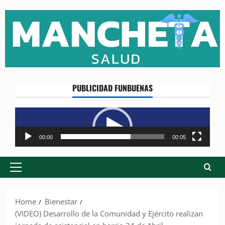
Skip
to
content
PUBLICIDAD FUNBUENAS
Reproductor
de
vídeo
00:00
00:05
Primary
Menu
Home
Bienestar
(VIDEO) Desarrollo de la Comunidad y Ejército realizan