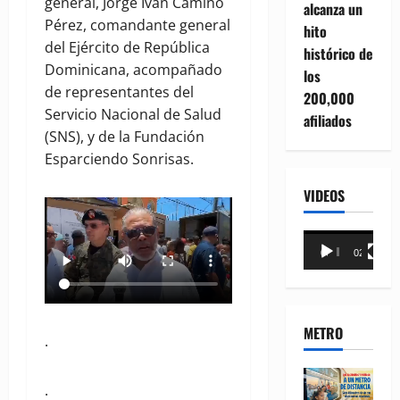
general, Jorge Iván Camino
alcanza un
Pérez, comandante general
hito
del Ejército de República
histórico de
Dominicana, acompañado
los
de representantes del
200,000
Servicio Nacional de Salud
afiliados
(SNS), y de la Fundación
Esparciendo Sonrisas.
VIDEOS
Reproductor
00:00
02:18
de
vídeo
METRO
.
.