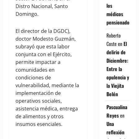
los
Distro Nacional, Santo
médicos
Domingo.
pensionados
El director de la DGDC),
Roberto
doctor Modesto Guzmán,
Coste
en
El
subrayó que esta labor
delirio de
conjunta con el Ejército,
Diciembre:
permite impactar a
Entre la
comunidades en
opulencia y
condiciones de
la Viejita
vulnerabilidad, mediante la
implementación de
Belén
operativos sociales,
Pascualina
asistencia médica, entrega
Reyes
en
de alimentos y otros
Una
insumos esenciales.
reflexión