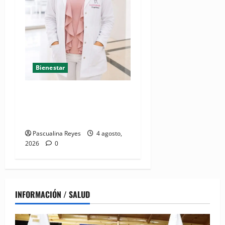
Bienestar
Mamoplastia de reducción:
cuando no se trata de
estética, sino de salud
Pascualina Reyes
4 agosto,
2026
0
INFORMACIÓN / SALUD