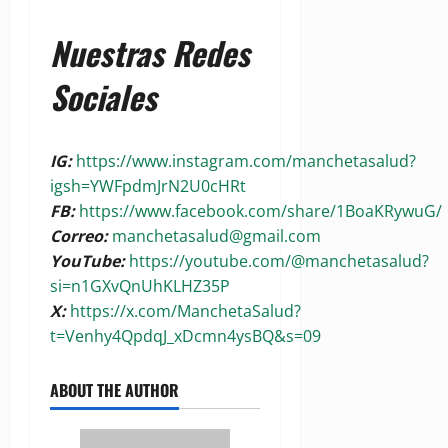
Nuestras Redes
Sociales
IG:
https://www.instagram.com/manchetasalud?
igsh=YWFpdmJrN2U0cHRt
FB:
https://www.facebook.com/share/1BoaKRywuG/
Correo:
manchetasalud@gmail.com
YouTube:
https://youtube.com/@manchetasalud?
si=n1GXvQnUhKLHZ35P
X:
https://x.com/ManchetaSalud?
t=Venhy4QpdqJ_xDcmn4ysBQ&s=09
ABOUT THE AUTHOR