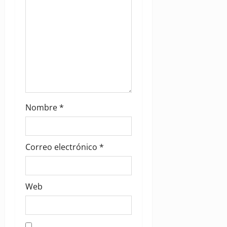
o
n
Nombre
*
Correo electrónico
*
Web