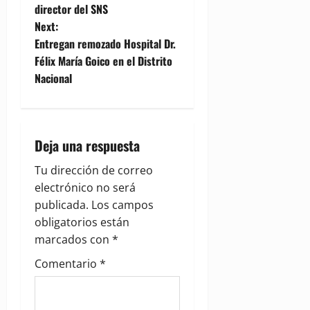
director del SNS
s
Next:
t
Entregan remozado Hospital Dr.
Félix María Goico en el Distrito
n
Nacional
a
v
Deja una respuesta
i
Tu dirección de correo
g
electrónico no será
publicada.
Los campos
a
obligatorios están
marcados con
*
t
Comentario
*
i