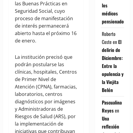
las Buenas Prácticas en
los
Seguridad Social, cuyo
médicos
proceso de manifestación
pensionados
de interés permanecerá
abierto hasta el próximo 16
Roberto
de enero.
Coste
en
El
delirio de
La institución precisó que
Diciembre:
podrán postularse las
Entre la
clínicas, hospitales, Centros
opulencia y
de Primer Nivel de
la Viejita
Atención (CPNA), farmacias,
Belén
laboratorios, centros
diagnósticos por imágenes
Pascualina
y Administradoras de
Reyes
en
Riesgos de Salud (ARS), por
Una
la implementación de
reflexión
iniciativas que contribuyan