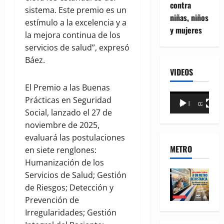
contra
sistema. Este premio es un
niñas, niños
estímulo a la excelencia y a
y mujeres
la mejora continua de los
servicios de salud”, expresó
Báez.
VIDEOS
El Premio a las Buenas
Reproductor
Prácticas en Seguridad
00:00
02:18
de
Social, lanzado el 27 de
vídeo
noviembre de 2025,
evaluará las postulaciones
METRO
en siete renglones:
Humanización de los
Servicios de Salud; Gestión
de Riesgos; Detección y
Prevención de
Irregularidades; Gestión