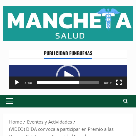
Skip
to
content
PUBLICIDAD FUNBUENAS
Reproductor
de
vídeo
00:00
00:05
Primary
Menu
Home
Eventos y Actividades
(VIDEO) DIDA convoca a participar en Premio a las