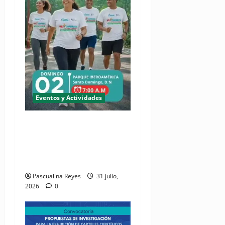
Eventos y Actividades
(VIDEO) Cipesa invita sus
miembros a soltar el
micrófono y ponerse los
tenis
Pascualina Reyes
31 julio,
2026
0