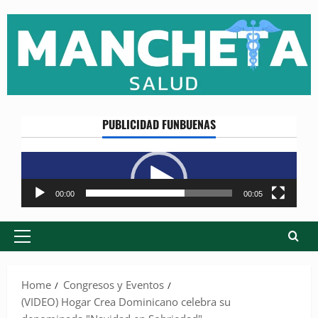
Skip
to
content
PUBLICIDAD FUNBUENAS
Reproductor
de
vídeo
00:00
00:05
Primary
Menu
Home
Congresos y Eventos
(VIDEO) Hogar Crea Dominicano celebra su