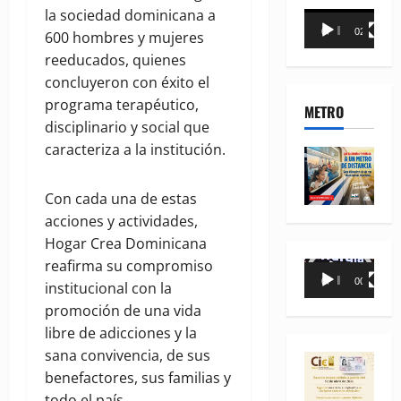
la sociedad dominicana a
Reproductor
00:00
02:18
600 hombres y mujeres
de
reeducados, quienes
vídeo
concluyeron con éxito el
programa terapéutico,
METRO
disciplinario y social que
caracteriza a la institución.
Con cada una de estas
acciones y actividades,
Hogar Crea Dominicana
reafirma su compromiso
Reproductor
00:00
00:35
institucional con la
de
promoción de una vida
vídeo
libre de adicciones y la
sana convivencia, de sus
benefactores, sus familias y
todo el país.