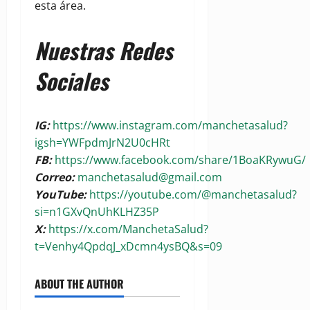
esta área.
Nuestras Redes
Sociales
IG:
https://www.instagram.com/manchetasalud?
igsh=YWFpdmJrN2U0cHRt
FB:
https://www.facebook.com/share/1BoaKRywuG/
Correo:
manchetasalud@gmail.com
YouTube:
https://youtube.com/@manchetasalud?
si=n1GXvQnUhKLHZ35P
X:
https://x.com/ManchetaSalud?
t=Venhy4QpdqJ_xDcmn4ysBQ&s=09
ABOUT THE AUTHOR