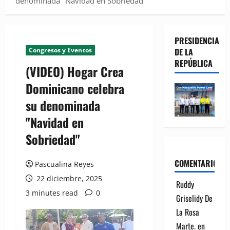
denominada "Navidad en Sobriedad"
PRESIDENCIA
Congresos y Eventos
DE LA
REPÚBLICA
(VIDEO) Hogar Crea
Dominicano celebra
su denominada
"Navidad en
Sobriedad"
COMENTARIOS
Pascualina Reyes
22 diciembre, 2025
Ruddy
3 minutes read
0
Griselidy De
La Rosa
Marte.
en