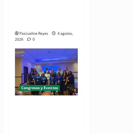
Manual de Comunicación
Interna y Externa para
fortalecer gestión
comunicacional en salud
Pascualina Reyes
4 agosto,
2026
0
Congresos y Eventos
(VIDEO) UNASED participa
en encuentro regional de
UNI Américas que reúne a
líderes sindicales del
continente