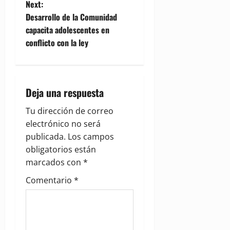
o
Next:
Desarrollo de la Comunidad
s
capacita adolescentes en
t
conflicto con la ley
n
a
Deja una respuesta
v
Tu dirección de correo
electrónico no será
i
publicada.
Los campos
g
obligatorios están
marcados con
*
a
Comentario
*
t
i