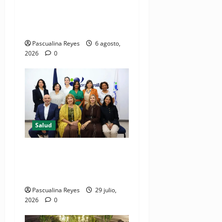
iniciativa nacional de
comunicación accesible en
salud y periodismo
Pascualina Reyes
6 agosto,
2026
0
Salud
Consultas ginecológicas: las
de mayor demanda durante
2025 en Profamilia
Pascualina Reyes
29 julio,
2026
0