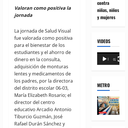
contra
Valoran como positiva la
niñas, niños
jornada
y mujeres
La jornada de Salud Visual
fue valorada como positiva
VIDEOS
para el bienestar de los
estudiantes y el ahorro de
Reproductor
dinero en la consulta,
00:00
02:18
de
adquisición de monturas
vídeo
lentes y medicamentos de
los padres, por la directora
METRO
del distrito escolar 06-03,
María Elizabeth Rosario; el
director del centro
educativo Arcadio Antonio
Tiburcio Guzmán, José
Rafael Durán Sánchez y