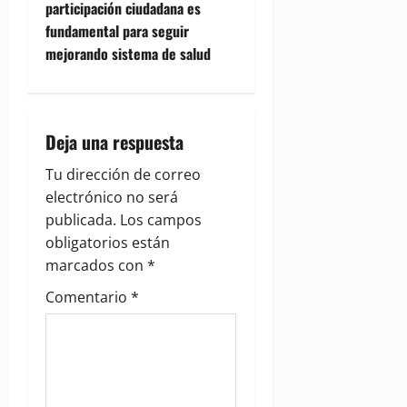
participación ciudadana es
n
fundamental para seguir
mejorando sistema de salud
a
v
i
Deja una respuesta
g
Tu dirección de correo
electrónico no será
a
publicada.
Los campos
obligatorios están
t
marcados con
*
i
Comentario
*
o
n