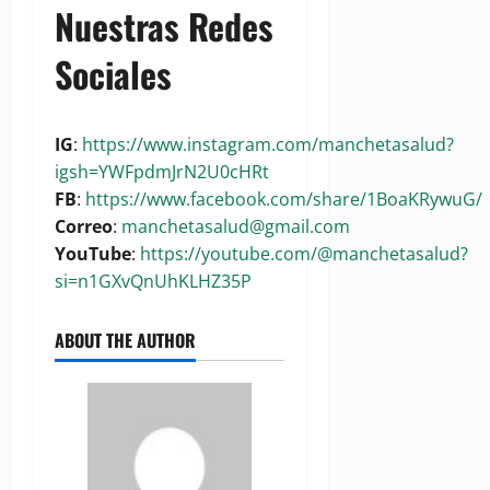
Nuestras Redes
Sociales
IG
:
https://www.instagram.com/manchetasalud?
igsh=YWFpdmJrN2U0cHRt
FB
:
https://www.facebook.com/share/1BoaKRywuG/
Correo
:
manchetasalud@gmail.com
YouTube
:
https://youtube.com/@manchetasalud?
si=n1GXvQnUhKLHZ35P
ABOUT THE AUTHOR