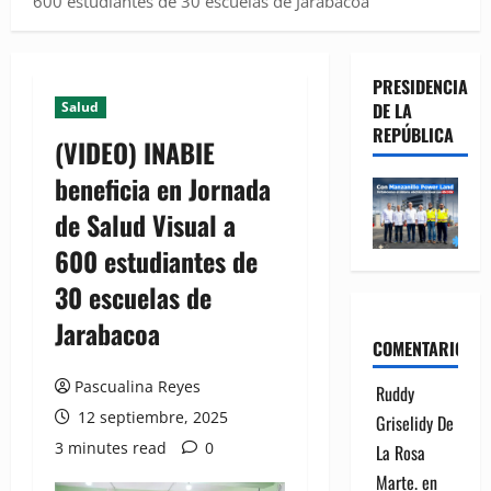
600 estudiantes de 30 escuelas de Jarabacoa
PRESIDENCIA
Salud
DE LA
REPÚBLICA
(VIDEO) INABIE
beneficia en Jornada
de Salud Visual a
600 estudiantes de
30 escuelas de
Jarabacoa
COMENTARIOS
Pascualina Reyes
Ruddy
12 septiembre, 2025
Griselidy De
3 minutes read
0
La Rosa
Marte.
en