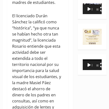
madres de estudiantes.
Reproductor
00:00
00:35
de
El licenciado Durán
vídeo
Sánchez la calificó como
“histórica”, “ya que nunca
se habían hecho otra tan
magnitud”, la licenciada
Rosario entiende que esta
actividad debe ser
extendida a todo el
Reproductor
territorio nacional por su
00:00
00:31
de
importancia para la salud
vídeo
visual de los estudiantes, y
la madre Masiel Páez
destacó el ahorro de
dinero de los padres en
consultas, así como en
adquisición de lentes y