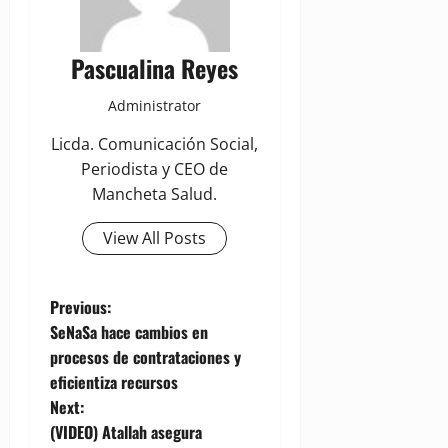
Pascualina Reyes
Administrator
Licda. Comunicación Social,
Periodista y CEO de
Mancheta Salud.
View All Posts
P
Previous:
SeNaSa hace cambios en
o
procesos de contrataciones y
eficientiza recursos
s
Next:
t
(VIDEO) Atallah asegura