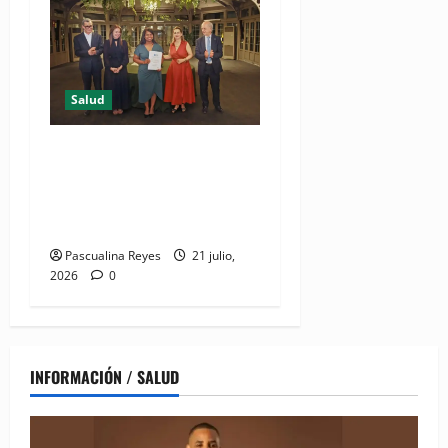
Salud
DIDA recibe reconocimiento
internacional de la OISS por
buenas prácticas en
digitalización
Pascualina Reyes
21 julio,
2026
0
INFORMACIÓN / SALUD