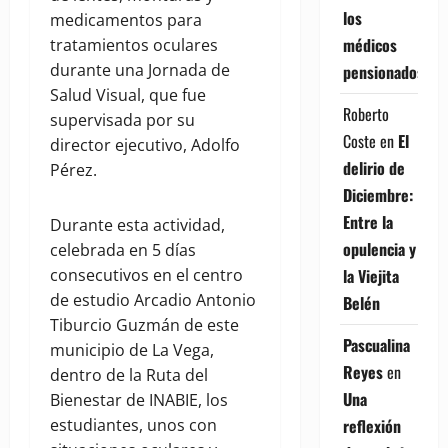
los
medicamentos para
médicos
tratamientos oculares
durante una Jornada de
pensionados
Salud Visual, que fue
Roberto
supervisada por su
Coste
en
El
director ejecutivo, Adolfo
delirio de
Pérez.
Diciembre:
Entre la
Durante esta actividad,
opulencia y
celebrada en 5 días
la Viejita
consecutivos en el centro
de estudio Arcadio Antonio
Belén
Tiburcio Guzmán de este
Pascualina
municipio de La Vega,
Reyes
en
dentro de la Ruta del
Una
Bienestar de INABIE, los
reflexión
estudiantes, unos con