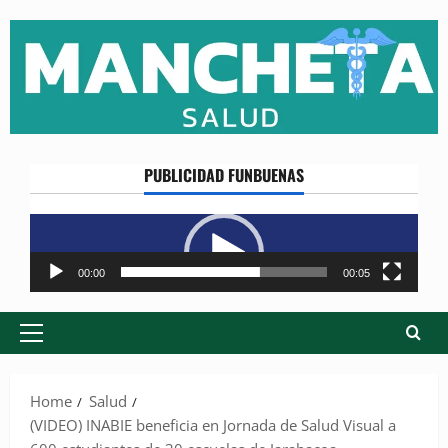
Skip
to
content
PUBLICIDAD FUNBUENAS
Reproductor
de
vídeo
00:00
00:05
Primary
Menu
Home
Salud
(VIDEO) INABIE beneficia en Jornada de Salud Visual a