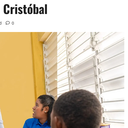
 Cristóbal
d
0