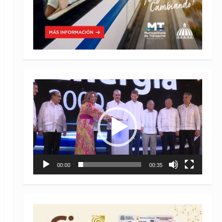
Reproductor
de
vídeo
00:00
00:35