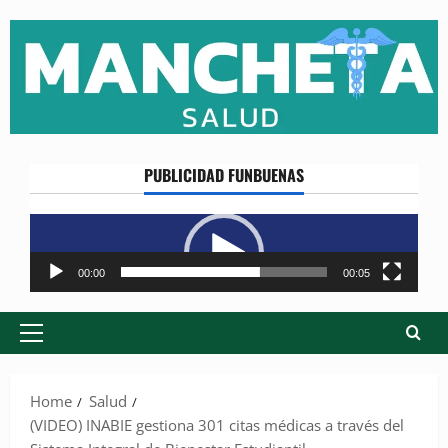
Skip
to
content
PUBLICIDAD FUNBUENAS
Reproductor
de
vídeo
00:00
00:05
Primary
Menu
Home
Salud
(VIDEO) INABIE gestiona 301 citas médicas a través del