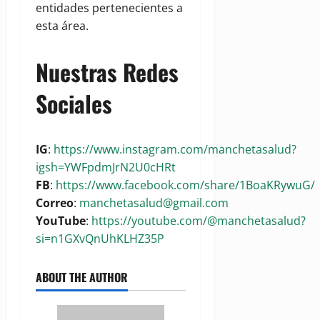
entidades pertenecientes a
esta área.
Nuestras Redes
Sociales
IG
:
https://www.instagram.com/manchetasalud?
igsh=YWFpdmJrN2U0cHRt
FB
:
https://www.facebook.com/share/1BoaKRywuG/
Correo
:
manchetasalud@gmail.com
YouTube
:
https://youtube.com/@manchetasalud?
si=n1GXvQnUhKLHZ35P
ABOUT THE AUTHOR