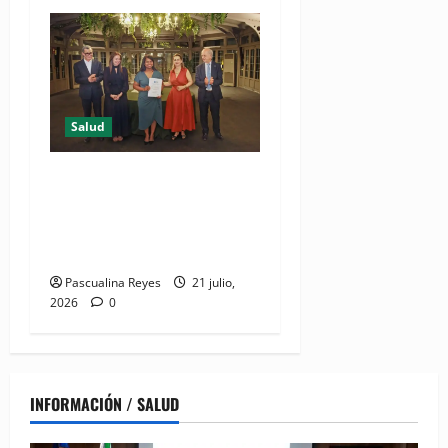
Salud
DIDA recibe reconocimiento
internacional de la OISS por
buenas prácticas en
digitalización
Pascualina Reyes
21 julio,
2026
0
INFORMACIÓN / SALUD