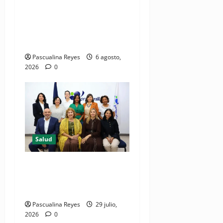
impulsan la primera
iniciativa nacional de
comunicación accesible en
salud y periodismo
Pascualina Reyes
6 agosto,
2026
0
Salud
Consultas ginecológicas: las
de mayor demanda durante
2025 en Profamilia
Pascualina Reyes
29 julio,
2026
0