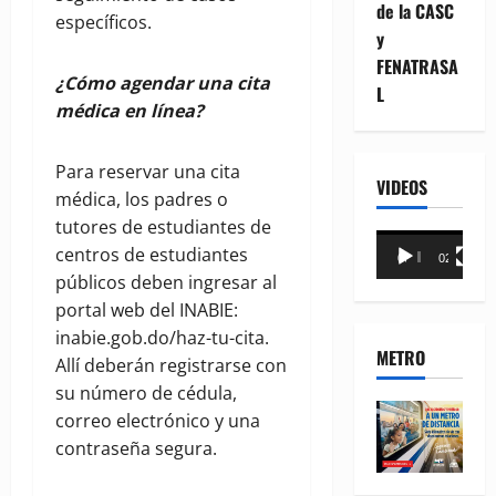
de la CASC
específicos.
y
FENATRASA
¿Cómo agendar una cita
L
médica en línea?
Para reservar una cita
VIDEOS
médica, los padres o
tutores de estudiantes de
Reproductor
centros de estudiantes
00:00
02:18
de
públicos deben ingresar al
vídeo
portal web del INABIE:
inabie.gob.do/haz-tu-cita.
METRO
Allí deberán registrarse con
su número de cédula,
correo electrónico y una
contraseña segura.