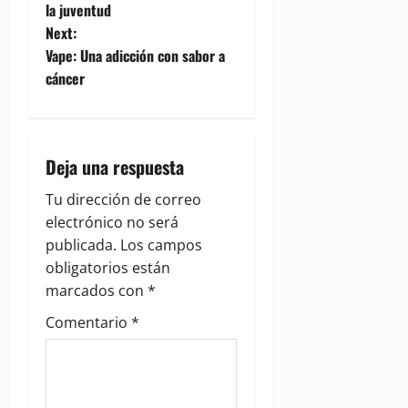
la juventud
s
Next:
t
Vape: Una adicción con sabor a
cáncer
n
a
Deja una respuesta
v
Tu dirección de correo
i
electrónico no será
g
publicada.
Los campos
obligatorios están
a
marcados con
*
t
Comentario
*
i
o