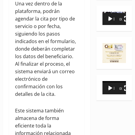
Una vez dentro de la
plataforma, podrán
Reproductor
agendar la cita por tipo de
00:00
00:35
de
servicio o por fecha,
vídeo
siguiendo los pasos
indicados en el formulario,
donde deberán completar
los datos del beneficiario.
Al finalizar el proceso, el
sistema enviará un correo
electrónico de
Reproductor
confirmación con los
00:00
00:31
de
detalles de la cita.
vídeo
Este sistema también
almacena de forma
eficiente toda la
información relacionada