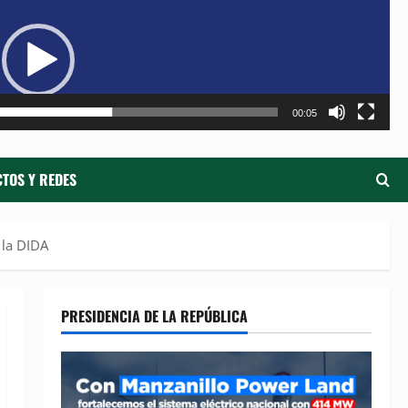
de
ví
00:05
TOS Y REDES
 la DIDA
PRESIDENCIA DE LA REPÚBLICA