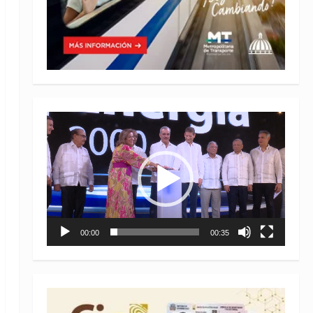
Reproductor
de
vídeo
00:00
00:35