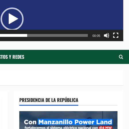
de
ví
00:05
TOS Y REDES
PRESIDENCIA DE LA REPÚBLICA