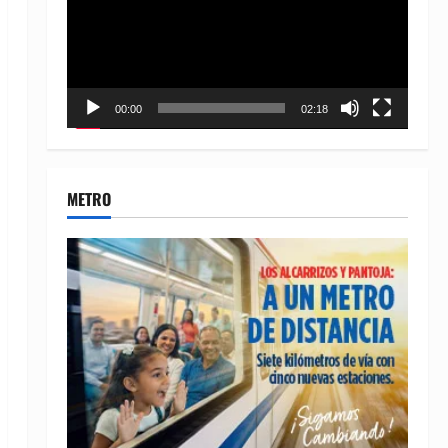
00:00
02:18
METRO