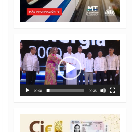
Reproductor
de
vídeo
00:00
00:35