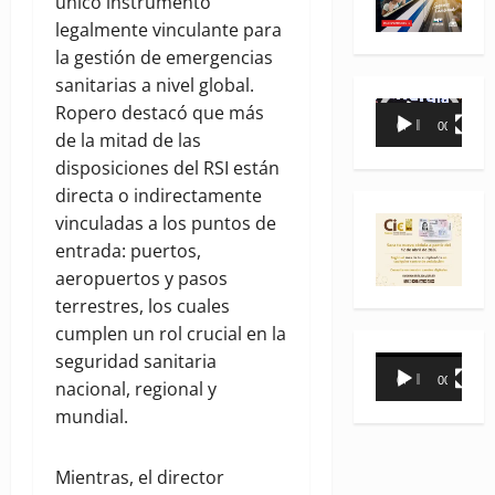
único instrumento
legalmente vinculante para
la gestión de emergencias
sanitarias a nivel global.
Reproductor
Ropero destacó que más
00:00
00:35
de
de la mitad de las
vídeo
disposiciones del RSI están
directa o indirectamente
vinculadas a los puntos de
entrada: puertos,
aeropuertos y pasos
terrestres, los cuales
cumplen un rol crucial en la
seguridad sanitaria
Reproductor
00:00
00:31
nacional, regional y
de
mundial.
vídeo
Mientras, el director