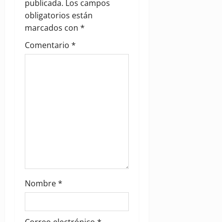
publicada.
Los campos
a
obligatorios están
marcados con
*
t
Comentario
*
i
o
n
Nombre
*