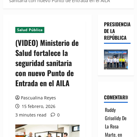
sanitaria con nuevo Punto de Entrada en el AILA
PRESIDENCIA
Salud Pública
DE LA
REPÚBLICA
(VIDEO) Ministerio de
Salud fortalece la
seguridad sanitaria
con nuevo Punto de
Entrada en el AILA
COMENTARIOS
Pascualina Reyes
15 febrero, 2026
Ruddy
3 minutes read
0
Griselidy De
La Rosa
Marte.
en