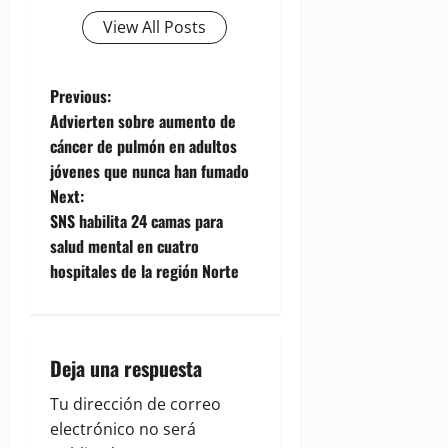
View All Posts
P
Previous:
Advierten sobre aumento de
o
cáncer de pulmón en adultos
jóvenes que nunca han fumado
s
Next:
t
SNS habilita 24 camas para
salud mental en cuatro
n
hospitales de la región Norte
a
v
Deja una respuesta
i
Tu dirección de correo
g
electrónico no será