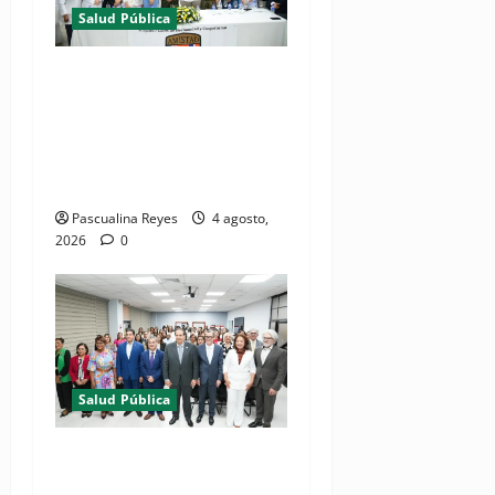
Salud Pública
(VIDEOS) Ministerio de
Salud y Comando Sur de los
Estados Unidos realizan
misión médica Amistad
2026 en La Vega
Pascualina Reyes
4 agosto,
2026
0
Salud Pública
(VIDEO) Salud Pública
fortalece entornos laborales