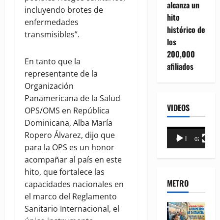
alcanza un
incluyendo brotes de
hito
enfermedades
histórico de
transmisibles”.
los
200,000
En tanto que la
afiliados
representante de la
Organización
Panamericana de la Salud
VIDEOS
OPS/OMS en República
Dominicana, Alba María
Reproductor
Ropero Álvarez, dijo que
00:00
02:18
de
para la OPS es un honor
vídeo
acompañar al país en este
hito, que fortalece las
METRO
capacidades nacionales en
el marco del Reglamento
Sanitario Internacional, el