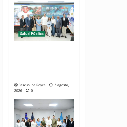
Salud Pública
(VIDEO) MSP presenta
resultados de evaluación
para fortalecer las Redes
Integradas de Servicios de
Salud en Cibao Sur
Pascualina Reyes
5 agosto,
2026
0