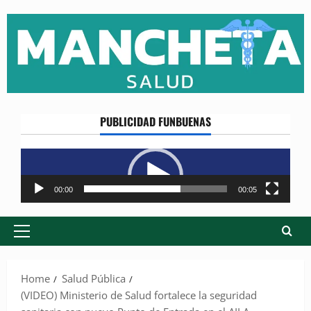
Skip
to
content
PUBLICIDAD FUNBUENAS
Reproductor
de
vídeo
00:00
00:05
Primary
Menu
Home
Salud Pública
(VIDEO) Ministerio de Salud fortalece la seguridad