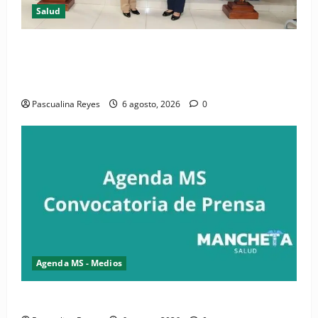
Salud
(VIDEO) CIPESA e INFOILES impulsan la primera
iniciativa nacional de comunicación accesible en
salud y periodismo
Pascualina Reyes
6 agosto, 2026
0
Agenda MS - Medios
Convocatoria de prensa de la CASC y FENATRASAL