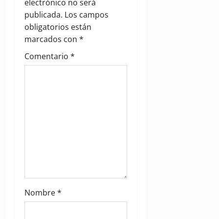
a
electrónico no será
publicada.
Los campos
t
obligatorios están
i
marcados con
*
Comentario
*
o
n
Nombre
*