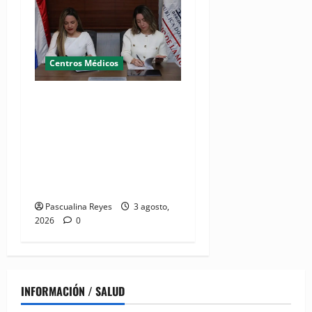
Centros Médicos
MMujer y Hospital
Pediátrico Dr. Hugo
Mendoza acuerdan apoyo a
madres y familias
cuidadoras de niños
hospitalizados
Pascualina Reyes
3 agosto,
2026
0
INFORMACIÓN / SALUD