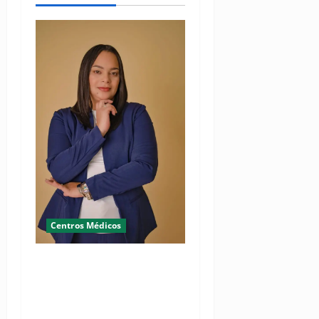
Centros Médicos
RESIDE destaca la
importancia de la salud
mental materna para el
bienestar de las familias