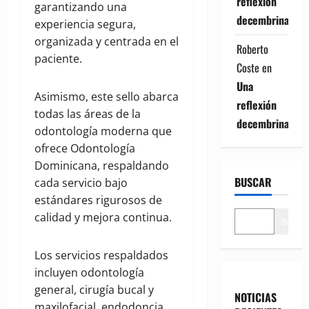
reflexión
garantizando una
decembrina
experiencia segura,
organizada y centrada en el
Roberto
paciente.
Coste
en
Una
Asimismo, este sello abarca
reflexión
todas las áreas de la
decembrina
odontología moderna que
ofrece Odontología
Dominicana, respaldando
BUSCAR
cada servicio bajo
estándares rigurosos de
calidad y mejora continua.
Buscar
Los servicios respaldados
incluyen odontología
general, cirugía bucal y
NOTICIAS
maxilofacial, endodoncia,