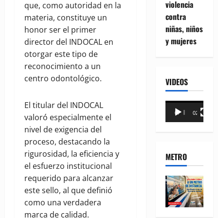
violencia
que, como autoridad en la
contra
materia, constituye un
niñas, niños
honor ser el primer
y mujeres
director del INDOCAL en
otorgar este tipo de
reconocimiento a un
centro odontológico.
VIDEOS
El titular del INDOCAL
Reproductor
00:00
02:18
valoró especialmente el
de
nivel de exigencia del
vídeo
proceso, destacando la
rigurosidad, la eficiencia y
METRO
el esfuerzo institucional
requerido para alcanzar
este sello, al que definió
como una verdadera
marca de calidad.