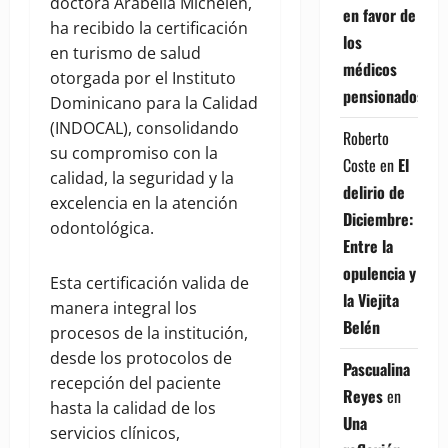
doctora Arabella Michelén,
en favor de
ha recibido la certificación
los
en turismo de salud
médicos
otorgada por el Instituto
pensionados
Dominicano para la Calidad
(INDOCAL), consolidando
Roberto
su compromiso con la
Coste
en
El
calidad, la seguridad y la
delirio de
excelencia en la atención
Diciembre:
odontológica.
Entre la
opulencia y
Esta certificación valida de
la Viejita
manera integral los
Belén
procesos de la institución,
desde los protocolos de
Pascualina
recepción del paciente
Reyes
en
hasta la calidad de los
Una
servicios clínicos,