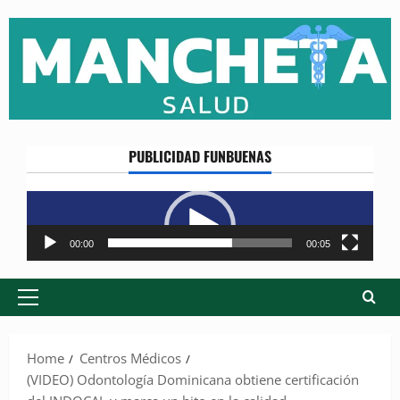
Skip
to
content
PUBLICIDAD FUNBUENAS
Reproductor
de
vídeo
00:00
00:05
Primary
Menu
Home
Centros Médicos
(VIDEO) Odontología Dominicana obtiene certificación