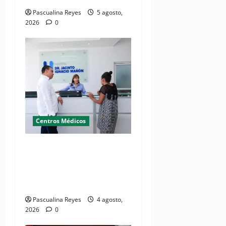
Pascualina Reyes
5 agosto,
2026
0
Centros Médicos
Director del SNS realiza
visita no programada al
Hospital Jacinto Ignacio
Mañón
Pascualina Reyes
4 agosto,
2026
0