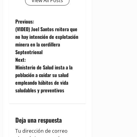
View All Posts
P
Previous:
(VIDEO) Joel Santos reitera que
o
no hay intención de explotación
minera en la cordillera
s
Septentrional
t
Next:
Ministerio de Salud insta a la
n
población a cuidar su salud
empleando hábitos de vida
a
saludables y preventivos
v
i
Deja una respuesta
g
Tu dirección de correo