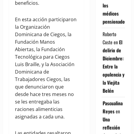
beneficios.
los
médicos
En esta acción participaron
pensionados
la Organización
Roberto
Dominicana de Ciegos, la
Coste
en
El
Fundación Manos
Abiertas, la Fundación
delirio de
Tecnológica para Ciegos
Diciembre:
Luis Braille, y la Asociación
Entre la
Dominicana de
opulencia y
Trabajadores Ciegos, las
la Viejita
que denunciaron que
Belén
desde hace tres meses no
se les entregaba las
Pascualina
raciones alimenticias
Reyes
en
asignadas a cada una.
Una
reflexión
Las entidades resaltaron