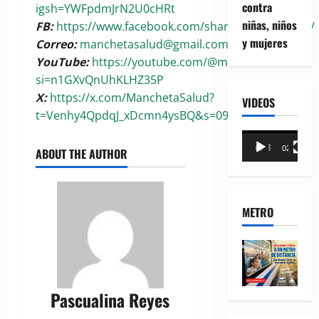
contra
igsh=YWFpdmJrN2U0cHRt
niñas, niños
FB:
https://www.facebook.com/share/1BoaKRywuG/
y mujeres
Correo:
manchetasalud@gmail.com
YouTube:
https://youtube.com/@manchetasalud?
si=n1GXvQnUhKLHZ35P
X:
https://x.com/ManchetaSalud?
VIDEOS
t=Venhy4QpdqJ_xDcmn4ysBQ&s=09
Reproductor
00:00
02:18
ABOUT THE AUTHOR
de
vídeo
METRO
Pascualina Reyes