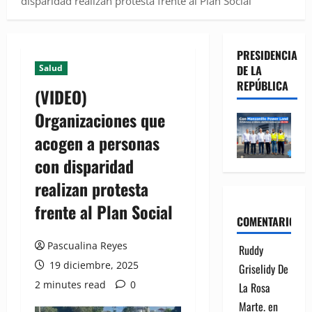
disparidad realizan protesta frente al Plan Social
PRESIDENCIA
Salud
DE LA
REPÚBLICA
(VIDEO)
Organizaciones que
acogen a personas
con disparidad
realizan protesta
frente al Plan Social
COMENTARIOS
Pascualina Reyes
Ruddy
19 diciembre, 2025
Griselidy De
2 minutes read
0
La Rosa
Marte.
en