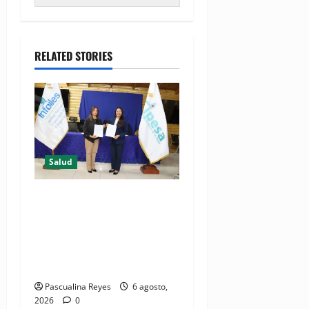
RELATED STORIES
Salud
(VIDEO) CIPESA e INFOILES
impulsan la primera
iniciativa nacional de
comunicación accesible en
salud y periodismo
Pascualina Reyes
6 agosto,
2026
0