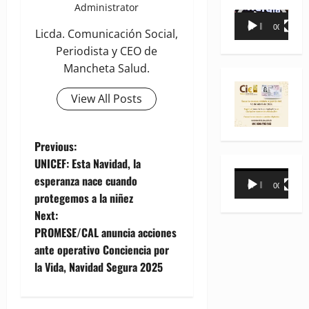
Administrator
Reproductor
00:00
00:35
Licda. Comunicación Social,
de
Periodista y CEO de
vídeo
Mancheta Salud.
View All Posts
P
Previous:
UNICEF: Esta Navidad, la
o
Reproductor
esperanza nace cuando
00:00
00:31
de
protegemos a la niñez
s
vídeo
Next:
t
PROMESE/CAL anuncia acciones
ante operativo Conciencia por
n
la Vida, Navidad Segura 2025
a