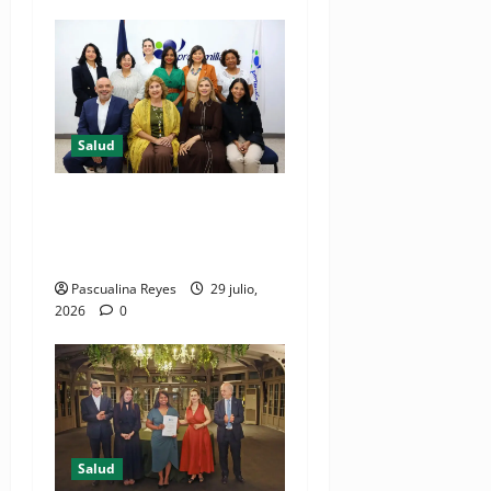
Salud
Consultas ginecológicas: las
de mayor demanda durante
2025 en Profamilia
Pascualina Reyes
29 julio,
2026
0
Salud