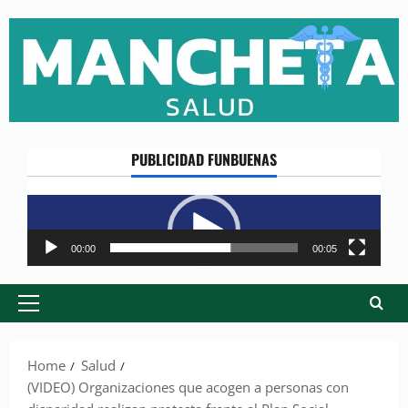
Skip
to
content
PUBLICIDAD FUNBUENAS
Reproductor
de
vídeo
00:00
00:05
Primary
Menu
Home
Salud
(VIDEO) Organizaciones que acogen a personas con