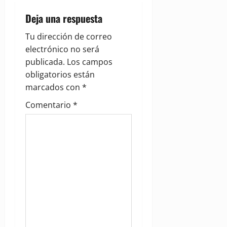
v
Deja una respuesta
i
Tu dirección de correo
g
electrónico no será
publicada.
Los campos
a
obligatorios están
marcados con
*
t
Comentario
*
i
o
n