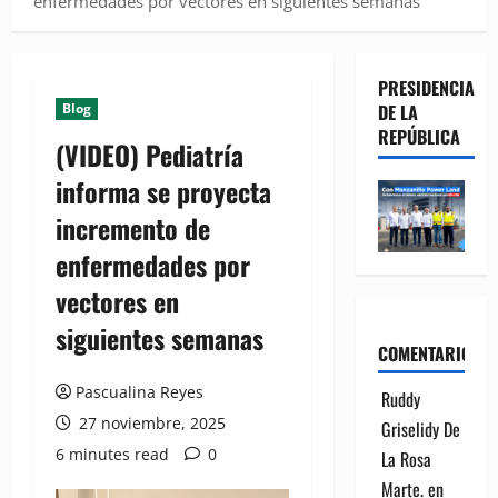
enfermedades por vectores en siguientes semanas
PRESIDENCIA
Blog
DE LA
REPÚBLICA
(VIDEO) Pediatría
informa se proyecta
incremento de
enfermedades por
vectores en
siguientes semanas
COMENTARIOS
Pascualina Reyes
Ruddy
27 noviembre, 2025
Griselidy De
6 minutes read
0
La Rosa
Marte.
en