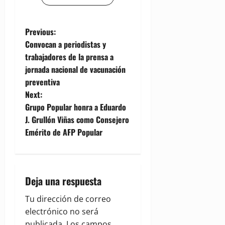
P
Previous:
Convocan a periodistas y
o
trabajadores de la prensa a
jornada nacional de vacunación
s
preventiva
t
Next:
Grupo Popular honra a Eduardo
n
J. Grullón Viñas como Consejero
Emérito de AFP Popular
a
v
i
Deja una respuesta
g
Tu dirección de correo
electrónico no será
publicada.
Los campos