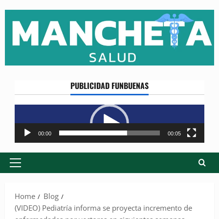
Skip
to
content
PUBLICIDAD FUNBUENAS
Reproductor
de
vídeo
00:00
00:05
Primary
Menu
Home
Blog
(VIDEO) Pediatría informa se proyecta incremento de