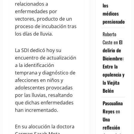
relacionados a
los
enfermedades por
médicos
vectores, producto de un
pensionados
proceso de incubación tras
los días de lluvia.
Roberto
Coste
en
El
delirio de
La SDI dedicó hoy su
encuentro de actualización
Diciembre:
a la identificación
Entre la
temprana y diagnóstico de
opulencia y
afecciones en niños y
la Viejita
adolescentes provocadas
Belén
por las lluvias, resaltando
que dichas enfermedades
Pascualina
han incrementado.
Reyes
en
Una
En su alocución la doctora
reflexión
Carmen Sarah Mota,