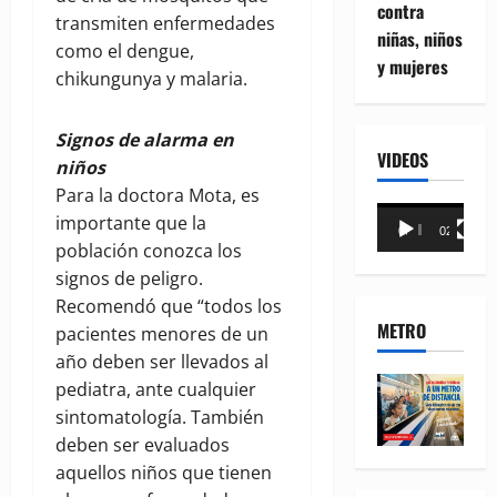
contra
transmiten enfermedades
niñas, niños
como el dengue,
y mujeres
chikungunya y malaria.
Signos de alarma en
VIDEOS
niños
Para la doctora Mota, es
Reproductor
importante que la
00:00
02:18
de
población conozca los
vídeo
signos de peligro.
Recomendó que “todos los
METRO
pacientes menores de un
año deben ser llevados al
pediatra, ante cualquier
sintomatología. También
deben ser evaluados
aquellos niños que tienen