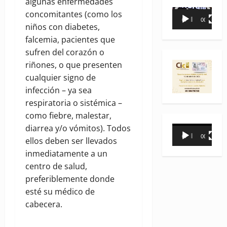
algunas enfermedades
Reproductor
concomitantes (como los
00:00
00:35
de
niños con diabetes,
vídeo
falcemia, pacientes que
sufren del corazón o
riñones, o que presenten
cualquier signo de
infección – ya sea
respiratoria o sistémica –
como fiebre, malestar,
diarrea y/o vómitos). Todos
Reproductor
00:00
00:31
ellos deben ser llevados
de
inmediatamente a un
vídeo
centro de salud,
preferiblemente donde
esté su médico de
cabecera.