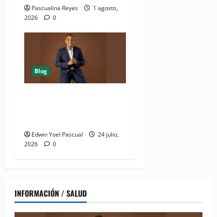
Pascualina Reyes
1 agosto,
2026
0
Blog
Juan Pablo Duarte: el
hombre que lo dió todo y
recibió el olvido
Edwin Yoel Pascual
24 julio,
2026
0
INFORMACIÓN / SALUD