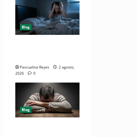
Blog
¿ Cuáles son los seis
factores que destruyen el
sueño?
Pascualina Reyes
2 agosto,
2026
0
Blog
10 causas de dormir bien y
seguir cansado