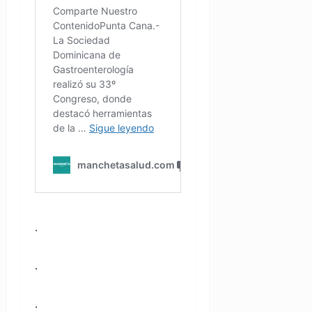
.
.
.