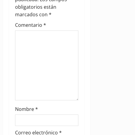
a
obligatorios están
t
marcados con
*
i
Comentario
*
o
n
Nombre
*
Correo electrónico
*