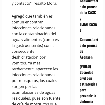
Convocatori
y contacto”, resaltó Mora.
a de prensa
de la CASC
Agregó que también es
y
común encontrar
FENATRASA
infecciones relacionadas
L
con la contaminación del
Convocatori
agua y alimentos (como es
a de prensa
la gastroenteritis) con la
del
consecuente
Asonaen
deshidratación por
vómitos. Ya más
(VIDEO)
tardíamente, aparecen las
Sociedad
infecciones relacionadas
civil con
por mosquitos, los cuales
estrategias
surgen por las
para
acumulaciones de aguas
prevenir la
residuales, pues son fuente
violencia
de cría de mosquitos que