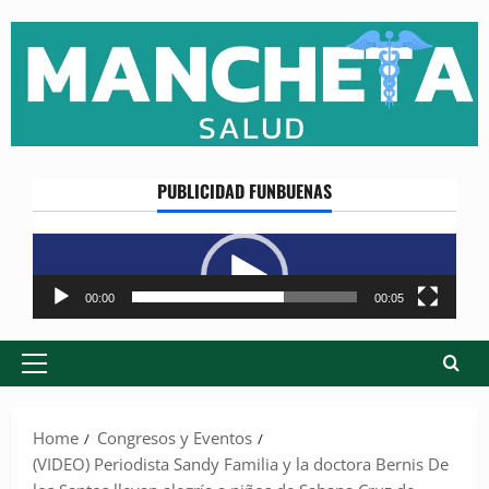
Skip
to
content
PUBLICIDAD FUNBUENAS
Reproductor
de
vídeo
00:00
00:05
Primary
Menu
Home
Congresos y Eventos
(VIDEO) Periodista Sandy Familia y la doctora Bernis De