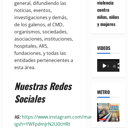
violencia
general, difundiendo las
contra
noticias, eventos,
niñas, niños
investigaciones y demás,
y mujeres
de los galenos, el CMD,
organismos, sociedades,
asociaciones, instituciones,
hospitales, ARS,
VIDEOS
fundaciones, y todas las
entidades pertenecientes a
Reproductor
esta área.
00:00
02:18
de
vídeo
Nuestras Redes
METRO
Sociales
IG:
https://www.instagram.com/manchetasalud?
igsh=YWFpdmJrN2U0cHRt