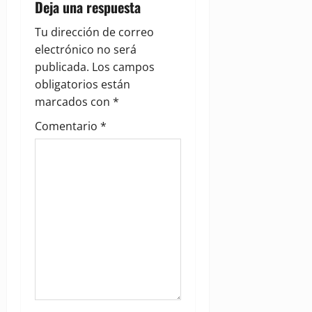
Deja una respuesta
i
Tu dirección de correo
g
electrónico no será
publicada.
Los campos
a
obligatorios están
marcados con
*
t
Comentario
*
i
o
n