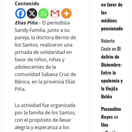
Contenido
en favor de
los
médicos
Elías Piña
.– El periodista
pensionados
Sandy Familia, junto a su
pareja, la doctora Bernis de
Roberto
los Santos, realizaron una
Coste
en
El
jornada de solidaridad en
delirio de
favor de niños, niñas y
Diciembre:
adolescentes de la
Entre la
comunidad Sabana Cruz de
opulencia y
Bánica, en la provincia Elías
la Viejita
Piña.
Belén
La actividad fue organizada
Pascualina
por la familia de los Santos,
Reyes
en
con el propósito de llevar
Una
alegría y esperanza a los