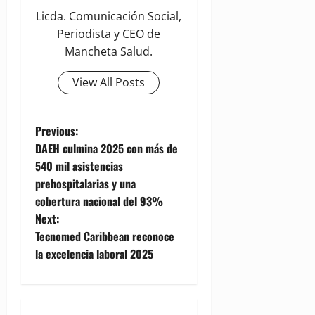
Licda. Comunicación Social,
Periodista y CEO de
Mancheta Salud.
View All Posts
P
Previous:
DAEH culmina 2025 con más de
o
540 mil asistencias
prehospitalarias y una
s
cobertura nacional del 93%
t
Next:
Tecnomed Caribbean reconoce
n
la excelencia laboral 2025
a
v