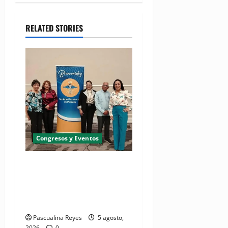
RELATED STORIES
Congresos y Eventos
Pediatras afirman que uno
de cada cinco niños puede
desarrollar dermatitis
atópica
Pascualina Reyes
5 agosto,
2026
0