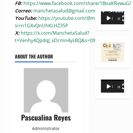
FB:
https://www.facebook.com/share/1BoaKRywuG/
Correo:
manchetasalud@gmail.com
Reproductor
YouTube:
https://youtube.com/@manchetasalud?
00:00
00:35
de
si=n1GXvQnUhKLHZ35P
vídeo
X:
https://x.com/ManchetaSalud?
t=Venhy4QpdqJ_xDcmn4ysBQ&s=09
ABOUT THE AUTHOR
Reproductor
00:00
00:31
de
vídeo
Pascualina Reyes
Administrator