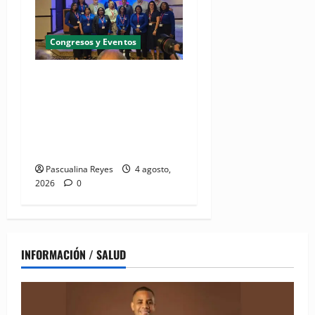
Congresos y Eventos
(VIDEO) UNASED participa
en encuentro regional de
UNI Américas que reúne a
líderes sindicales del
continente
Pascualina Reyes
4 agosto,
2026
0
INFORMACIÓN / SALUD