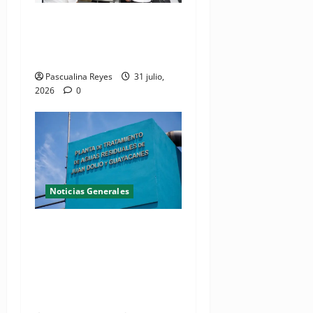
El Seibo ya tiene su primera
Oficina de Licencias de
Conducir del INTRANT
Pascualina Reyes
31 julio,
2026
0
Noticias Generales
Presidente Abinader
inaugura planta de
tratamiento de aguas
residuales en beneficio de
Juan Dolio y Guayacanes