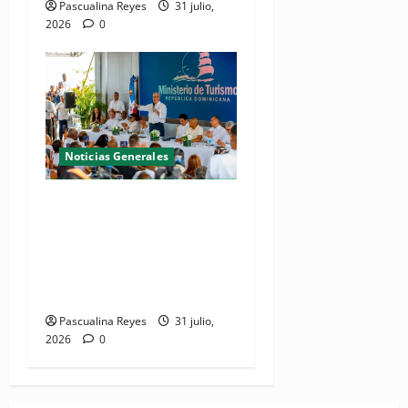
Pascualina Reyes
31 julio,
2026
0
Noticias Generales
(VIDEO) De espacio olvidado
a joya del litoral: Presidente
Abinader entrega la nueva
playa El Faro en San Pedro
de Macorís
Pascualina Reyes
31 julio,
2026
0