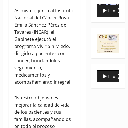
Reproductor
Asimismo, junto al Instituto
00:00
00:35
de
Nacional del Cáncer Rosa
vídeo
Emilia Sánchez Pérez de
Tavares (INCAR), el
Gabinete ejecutó el
programa Vivir Sin Miedo,
dirigido a pacientes con
cáncer, brindándoles
seguimiento,
Reproductor
medicamentos y
00:00
00:31
de
acompañamiento integral.
vídeo
“Nuestro objetivo es
mejorar la calidad de vida
de los pacientes y sus
familias, acompañándolos
en todo el proceso”,