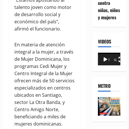
“Estamos apostando al
contra
talento joven como motor
niñas, niños
de desarrollo social y
y mujeres
económico del país”,
afirmó el funcionario.
VIDEOS
En materia de atención
integral a la mujer, a través
Reproductor
de Mujer Dominicana, los
00:00
02:18
de
programas Cedi Mujer y
vídeo
Centro Integral de la Mujer
ofrecen más de 50 servicios
METRO
especializados en centros
ubicados en Santiago,
sector La Otra Banda, y
Centro Amigo Norte,
beneficiando a miles de
mujeres dominicanas.