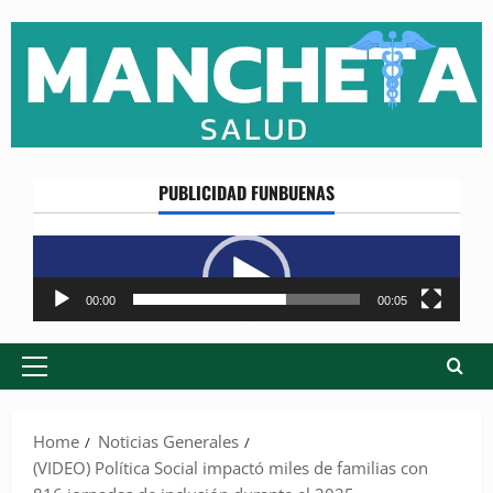
Skip
to
content
PUBLICIDAD FUNBUENAS
Reproductor
de
vídeo
00:00
00:05
Primary
Menu
Home
Noticias Generales
(VIDEO) Política Social impactó miles de familias con