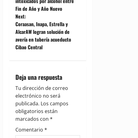
o
intoxicados por alcohol entre
Fin de Año y Año Nuevo
s
Next:
t
Coraasan, Inapa, Estrella y
AlcarAW logran solución de
n
avería en tubería acueducto
Cibao Central
a
v
i
Deja una respuesta
g
Tu dirección de correo
electrónico no será
a
publicada.
Los campos
obligatorios están
t
marcados con
*
i
Comentario
*