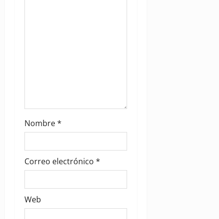
o
n
Nombre
*
Correo electrónico
*
Web