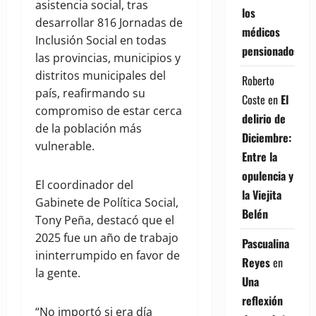
asistencia social, tras
los
desarrollar 816 Jornadas de
médicos
Inclusión Social en todas
pensionados
las provincias, municipios y
distritos municipales del
Roberto
país, reafirmando su
Coste
en
El
compromiso de estar cerca
delirio de
de la población más
Diciembre:
vulnerable.
Entre la
opulencia y
El coordinador del
la Viejita
Gabinete de Política Social,
Belén
Tony Peña, destacó que el
2025 fue un año de trabajo
Pascualina
ininterrumpido en favor de
Reyes
en
la gente.
Una
reflexión
“No importó si era día