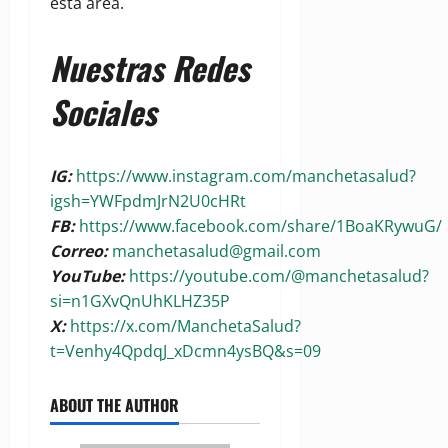
esta área.
Nuestras Redes
Sociales
IG:
https://www.instagram.com/manchetasalud?
igsh=YWFpdmJrN2U0cHRt
FB:
https://www.facebook.com/share/1BoaKRywuG/
Correo:
manchetasalud@gmail.com
YouTube:
https://youtube.com/@manchetasalud?
si=n1GXvQnUhKLHZ35P
X:
https://x.com/ManchetaSalud?
t=Venhy4QpdqJ_xDcmn4ysBQ&s=09
ABOUT THE AUTHOR