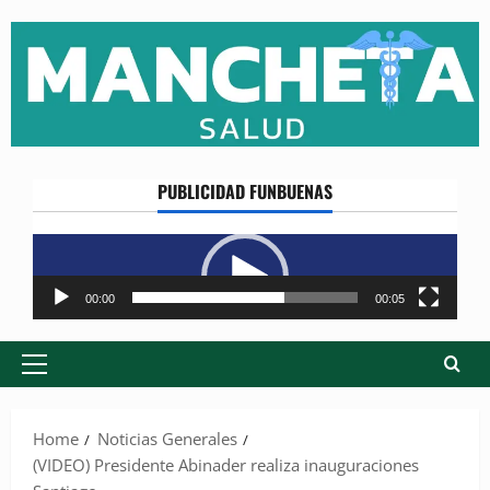
Skip
to
content
PUBLICIDAD FUNBUENAS
Reproductor
de
vídeo
00:00
00:05
Primary
Menu
Home
Noticias Generales
(VIDEO) Presidente Abinader realiza inauguraciones