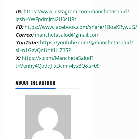
IG:
https://www.instagram.com/manchetasalud?
igsh=YWFpdmJrN2U0cHRt
FB:
https://www.facebook.com/share/1BoaKRywuG/
Correo:
manchetasalud@gmail.com
YouTube:
https://youtube.com/@manchetasalud?
si=n1GXvQnUhKLHZ35P
X:
https://x.com/ManchetaSalud?
t=Venhy4QpdqJ_xDcmn4ysBQ&s=09
ABOUT THE AUTHOR