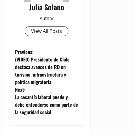
Julia Solano
Author
View All Posts
P
Previous:
(VIDEO) Presidente de Chile
o
destaca avances de RD en
turismo, infraestructura y
s
política migratoria
t
Next:
La cesantía laboral puede y
n
debe entenderse como parte de
la seguridad social
a
v