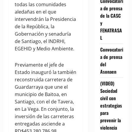
Convocatori
todas las comunidades
a de prensa
aledañas en el que
de la CASC
intervendrán la Presidencia
y
de la República, la
FENATRASA
Gobernación y senaduría
L
de Santiago, el INDRHI,
EGEHID y Medio Ambiente.
Convocatori
a de prensa
del
Previamente el jefe de
Asonaen
Estado inauguró la también
reconstruida carretera de
(VIDEO)
Guardarraya que une el
Sociedad
municipio de Baitoa, en
civil con
Santiago, con el de Tavera,
estrategias
en La Vega. En conjunto, la
para
inversión de las carreteras
prevenir la
entregadas asciende a
violencia
RD$453,280,786.98.