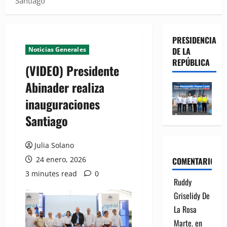
Santiago
PRESIDENCIA
Noticias Generales
DE LA
REPÚBLICA
(VIDEO) Presidente
Abinader realiza
inauguraciones
Santiago
Julia Solano
24 enero, 2026
COMENTARIOS
3 minutes read
0
Ruddy
Griselidy De
La Rosa
Marte.
en