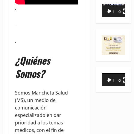
Reproductor
.
00:00
00:35
de
vídeo
.
.
¿Quiénes
Somos?
Reproductor
00:00
00:31
de
vídeo
Somos Mancheta Salud
(MS), un medio de
comunicación
especializado en dar
prioridad a los temas
médicos, con el fin de