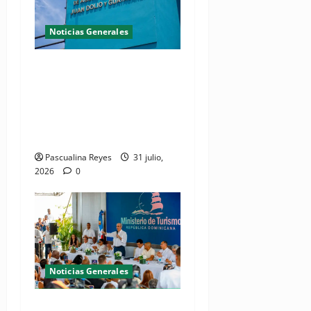
Noticias Generales
Presidente Abinader
inaugura planta de
tratamiento de aguas
residuales en beneficio de
Juan Dolio y Guayacanes
Pascualina Reyes
31 julio,
2026
0
Noticias Generales
(VIDEO) De espacio olvidado