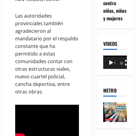
contra
niñas, niños
Las autoridades
y mujeres
provinciales también
agradecieron al
mandatario por el respaldo
VIDEOS
constante que ha
permitido a estas
Reproductor
comunidades contar con
00:00
02:18
de
otras estructuras viales,
vídeo
nuevo cuartel policial,
cancha deportiva, entre
METRO
otras obras.