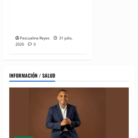
a joya del litoral: Presidente
Abinader entrega la nueva
playa El Faro en San Pedro
de Macorís
Pascualina Reyes
31 julio,
2026
0
INFORMACIÓN / SALUD