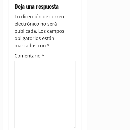
i
Deja una respuesta
g
Tu dirección de correo
electrónico no será
a
publicada.
Los campos
obligatorios están
t
marcados con
*
i
Comentario
*
o
n