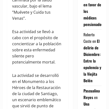
caminata por la salud
en favor de
vascular, bajo el lema
los
“Muévete y Cuida tus
médicos
Venas”.
pensionados
Esa actividad se llevó a
Roberto
cabo con el propósito de
Coste
en
El
concientizar a la población
delirio de
sobre esta enfermedad
Diciembre:
silente pero
Entre la
potencialmente mortal.
opulencia y
la Viejita
La actividad se desarrolló
Belén
en el Monumento a los
Héroes de la Restauración
Pascualina
de la ciudad de Santiago,
Reyes
en
un escenario emblemático
Una
que sirvió de punto de