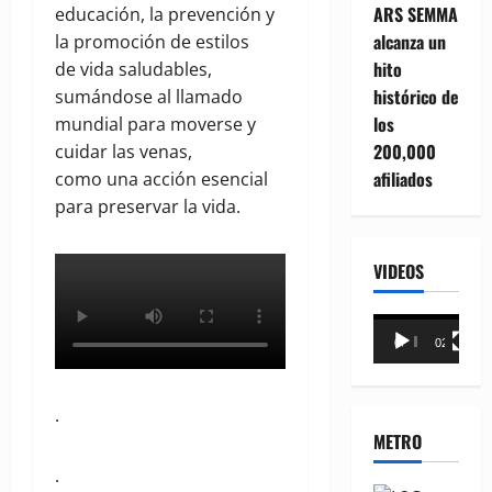
ARS SEMMA
educación, la prevención y
alcanza un
la promoción de estilos
hito
de vida saludables,
histórico de
sumándose al llamado
los
mundial para moverse y
200,000
cuidar las venas,
afiliados
como una acción esencial
para preservar la vida.
VIDEOS
Reproductor
00:00
02:18
de
vídeo
.
METRO
.