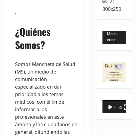
.
¿Quiénes
Reproductor
Media
error:
Somos?
de
Format(s)
vídeo
not
supported
Somos Mancheta de Salud
or
source(s)
(MS), un medio de
not
comunicación
found
especializado en dar
prioridad a los temas
Descargar
archivo:
médicos, con el fin de
Reproductor
https://manchetasa
00:00
00:31
informar a los
content/uploads/2
de
_=3
profesionales en este
vídeo
Descargar
archivo:
ámbito y los ciudadanos en
https://manchetasa
general, difundiendo las
content/uploads/2