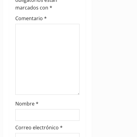
g
obligatorios están
marcados con
*
a
Comentario
*
t
i
o
n
Nombre
*
Correo electrónico
*