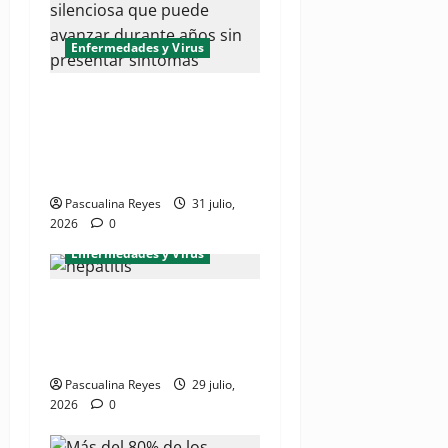
Enfermedades y Virus
(VIDEO) Hepatitis: la
enfermedad silenciosa que
puede avanzar durante años
sin presentar síntomas
Pascualina Reyes
31 julio,
2026
0
Enfermedades y Virus
¿Cuál es la realidad de la
enfermedad hepatitis en
Centroamérica y el Caribe?
Pascualina Reyes
29 julio,
2026
0