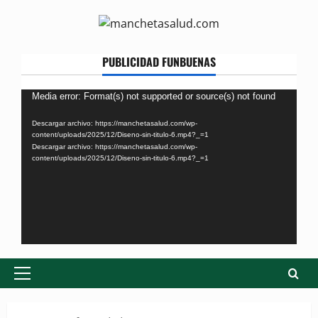
Skip
to
content
PUBLICIDAD FUNBUENAS
Reproductor
Media error: Format(s) not supported or source(s) not found
de
Descargar archivo: https://manchetasalud.com/wp-
vídeo
content/uploads/2025/12/Diseno-sin-titulo-6.mp4?_=1
Descargar archivo: https://manchetasalud.com/wp-
content/uploads/2025/12/Diseno-sin-titulo-6.mp4?_=1
Primary
Menu