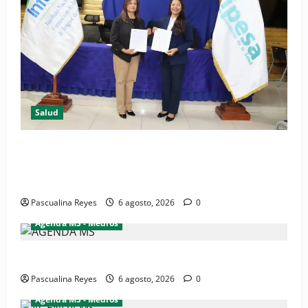
Salud
(VIDEO) CIPESA e INFOILES impulsan la primera
iniciativa nacional de comunicación accesible en
salud y periodismo
Pascualina Reyes
6 agosto, 2026
0
Agenda MS - Medios
Convocatoria de prensa de la CASC y FENATRASAL
Pascualina Reyes
6 agosto, 2026
0
Agenda MS - Medios