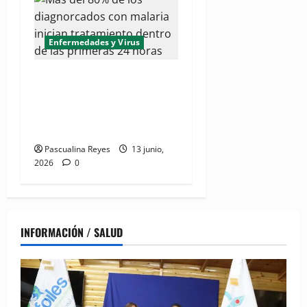
Enfermedades y Virus
(VIDEO) Más del 80% de
diagnorcados con malaria
inician tratamiento dentro
de las primeras 24 horas
Pascualina Reyes
13 junio,
2026
0
INFORMACIÓN / SALUD