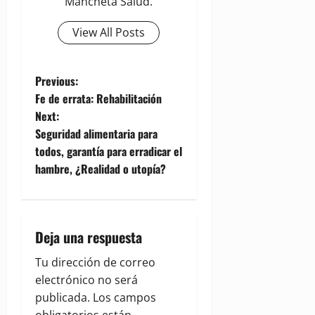
Mancheta Salud.
View All Posts
P
Previous:
Fe de errata: Rehabilitación
o
Next:
Seguridad alimentaria para
s
todos, garantía para erradicar el
t
hambre, ¿Realidad o utopía?
n
a
Deja una respuesta
v
Tu dirección de correo
electrónico no será
i
publicada.
Los campos