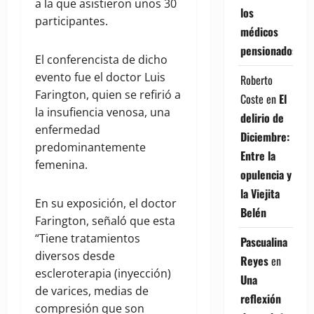
a la que asistieron unos 30
los
participantes.
médicos
pensionados
El conferencista de dicho
evento fue el doctor Luis
Roberto
Farington, quien se refirió a
Coste
en
El
la insufiencia venosa, una
delirio de
enfermedad
Diciembre:
predominantemente
Entre la
femenina.
opulencia y
la Viejita
En su exposición, el doctor
Belén
Farington, señaló que esta
“Tiene tratamientos
Pascualina
diversos desde
Reyes
en
escleroterapia (inyección)
Una
de varices, medias de
reflexión
compresión que son