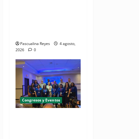
SNS y el SRSO actualizan
Manual de Comunicación
Interna y Externa para
fortalecer gestión
comunicacional en salud
Pascualina Reyes
4 agosto,
2026
0
Congresos y Eventos
(VIDEO) UNASED participa
en encuentro regional de
UNI Américas que reúne a