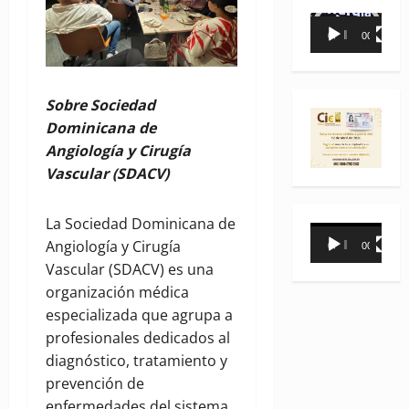
Reproductor
00:00
00:35
de
vídeo
Sobre Sociedad
Dominicana de
Angiología y Cirugía
Vascular (SDACV)
La Sociedad Dominicana de
Reproductor
Angiología y Cirugía
00:00
00:31
de
Vascular (SDACV) es una
vídeo
organización médica
especializada que agrupa a
profesionales dedicados al
diagnóstico, tratamiento y
prevención de
enfermedades del sistema