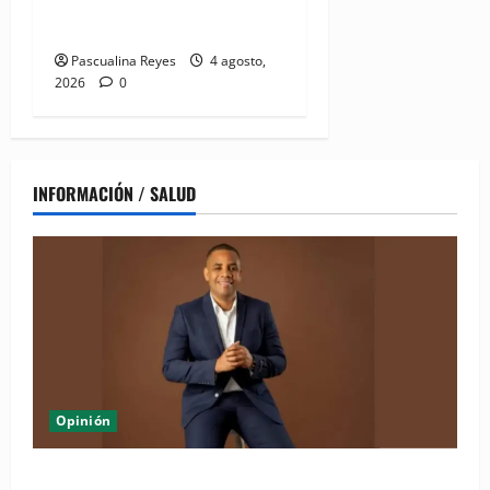
líderes sindicales del
continente
Pascualina Reyes
4 agosto,
2026
0
INFORMACIÓN / SALUD
Opinión
Periódico El Nacional: de lo impreso a lo digital