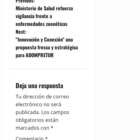
P
Previous:
Ministerio de Salud refuerza
o
vigilancia frente a
enfermedades zoonóticas
s
Next:
t
"Innovación y Conexión" una
propuesta fresca y estratégica
n
para ADOMPRETUR
a
v
Deja una respuesta
i
Tu dirección de correo
g
electrónico no será
publicada.
Los campos
a
obligatorios están
marcados con
*
t
Comentario
*