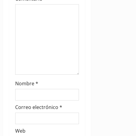
i
o
n
Nombre
*
Correo electrónico
*
Web