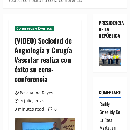
realiza con éxito su cena-conferencia
PRESIDENCIA
Congresos y Eventos
DE LA
REPÚBLICA
(VIDEO) Sociedad de
Angiología y Cirugía
Vascular realiza con
éxito su cena-
conferencia
COMENTARIOS
Pascualina Reyes
4 julio, 2025
Ruddy
3 minutes read
0
Griselidy De
La Rosa
Marte.
en