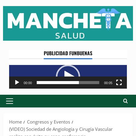
Skip
to
content
PUBLICIDAD FUNBUENAS
Reproductor
de
vídeo
00:00
00:05
Primary
Menu
Home
Congresos y Eventos
(VIDEO) Sociedad de Angiología y Cirugía Vascular