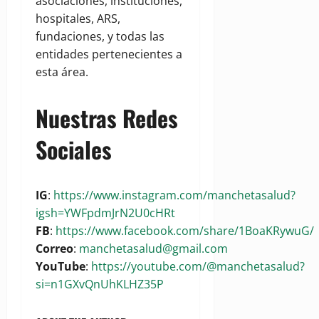
asociaciones, instituciones,
hospitales, ARS,
fundaciones, y todas las
entidades pertenecientes a
esta área.
Nuestras Redes
Sociales
IG
:
https://www.instagram.com/manchetasalud?
igsh=YWFpdmJrN2U0cHRt
FB
:
https://www.facebook.com/share/1BoaKRywuG/
Correo
:
manchetasalud@gmail.com
YouTube
:
https://youtube.com/@manchetasalud?
si=n1GXvQnUhKLHZ35P