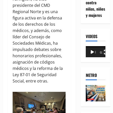
contra
presidente del CMD
niñas, niños
Regional Norte y es una
y mujeres
figura activa en la defensa
de los derechos de los
médicos, y además, como
VIDEOS
líder del Consejo de
Sociedades Médicas, ha
Reproductor
impulsado debates sobre
00:00
02:18
de
honorarios profesionales,
vídeo
asignación de códigos
médicos y la reforma de la
Ley 87-01 de Seguridad
METRO
Social, entre otras.