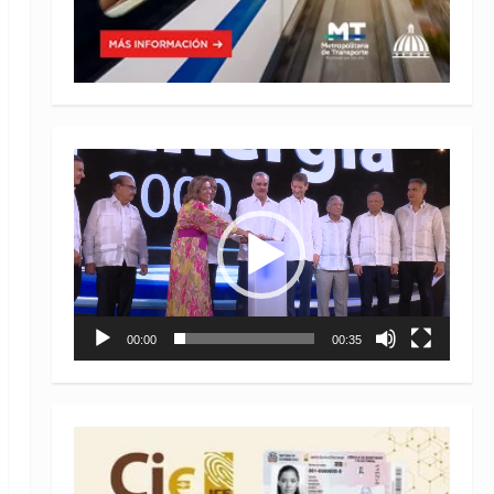
Reproductor
de
vídeo
00:00
00:35