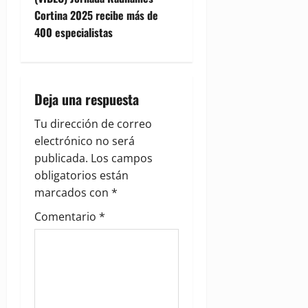
t
Cortina 2025 recibe más de
n
400 especialistas
a
v
Deja una respuesta
i
Tu dirección de correo
g
electrónico no será
publicada.
Los campos
a
obligatorios están
marcados con
*
t
Comentario
*
i
o
n