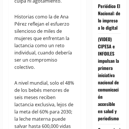
culpa ni agotamiento.
Periódico El
Nacional: de
Historias como la de Ana
lo impreso
Pérez reflejan el esfuerzo
a lo digital
silencioso de miles de
mujeres que enfrentan la
(VIDEO)
lactancia como un reto
CIPESA e
individual, cuando debería
INFOILES
ser un compromiso
impulsan la
colectivo.
primera
iniciativa
nacional de
A nivel mundial, solo el 48%
comunicaci
de los bebés menores de
ón
seis meses reciben
accesible
lactancia exclusiva, lejos de
en salud y
la meta del 60% para 2030;
periodismo
la leche materna puede
salvar hasta 600,000 vidas