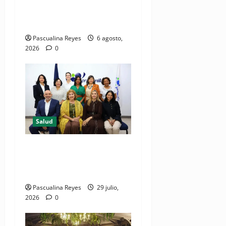
comunicación accesible en
salud y periodismo
Pascualina Reyes
6 agosto,
2026
0
Salud
Consultas ginecológicas: las
de mayor demanda durante
2025 en Profamilia
Pascualina Reyes
29 julio,
2026
0