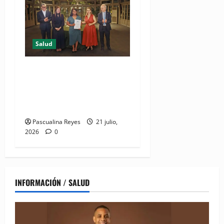
Salud
DIDA recibe reconocimiento
internacional de la OISS por
buenas prácticas en
digitalización
Pascualina Reyes
21 julio,
2026
0
INFORMACIÓN / SALUD