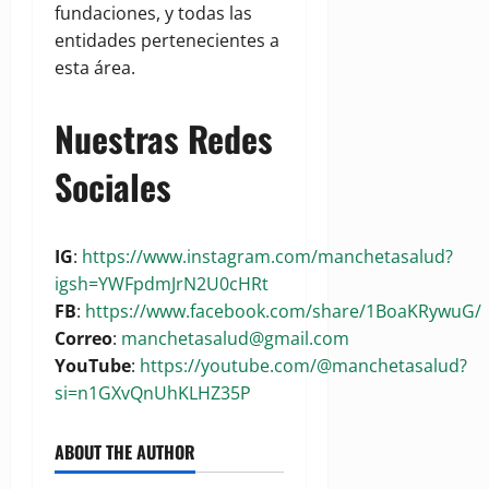
fundaciones, y todas las
entidades pertenecientes a
esta área.
Nuestras Redes
Sociales
IG
:
https://www.instagram.com/manchetasalud?
igsh=YWFpdmJrN2U0cHRt
FB
:
https://www.facebook.com/share/1BoaKRywuG/
Correo
:
manchetasalud@gmail.com
YouTube
:
https://youtube.com/@manchetasalud?
si=n1GXvQnUhKLHZ35P
ABOUT THE AUTHOR