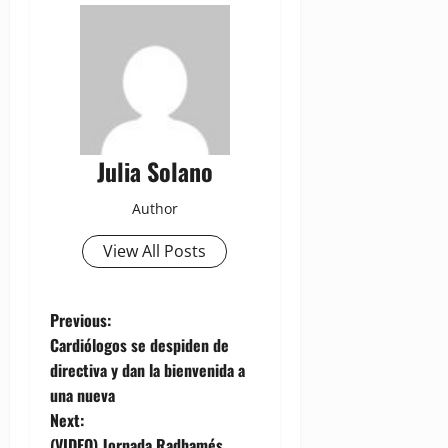
Julia Solano
Author
View All Posts
P
Previous:
Cardiólogos se despiden de
o
directiva y dan la bienvenida a
una nueva
s
Next:
(VIDEO) Jornada Radhamés