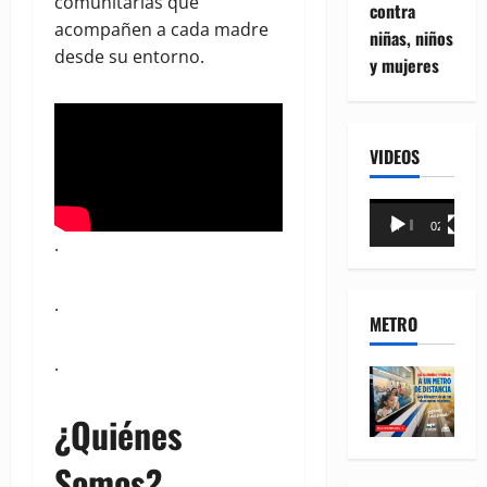
comunitarias que
contra
acompañen a cada madre
niñas, niños
desde su entorno.
y mujeres
VIDEOS
Reproductor
00:00
02:18
de
.
vídeo
.
METRO
.
¿Quiénes
Somos?