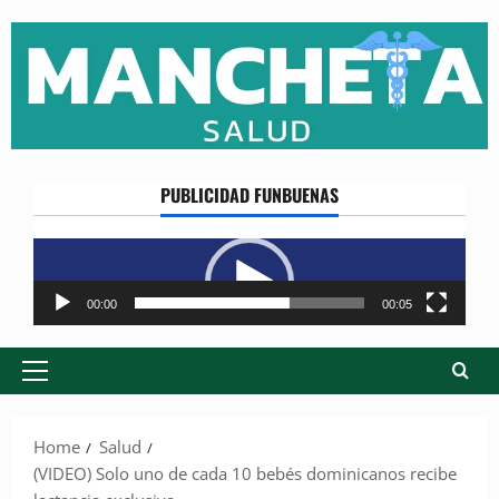
Skip
to
content
PUBLICIDAD FUNBUENAS
Reproductor
de
vídeo
00:00
00:05
Primary
Menu
Home
Salud
(VIDEO) Solo uno de cada 10 bebés dominicanos recibe