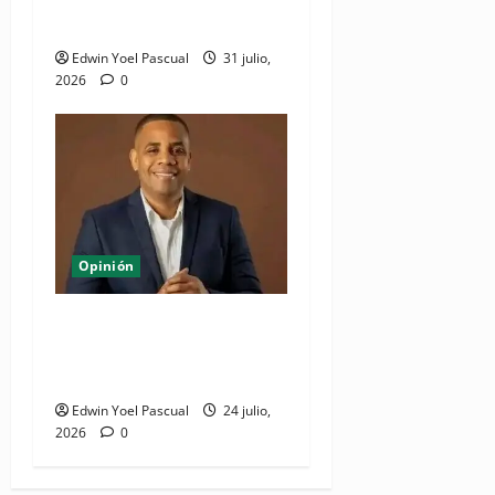
Antún con Alofoke
Edwin Yoel Pascual
31 julio,
2026
0
Opinión
Juan Pablo Duarte: el
hombre que lo dió todo y
recibió el olvido
Edwin Yoel Pascual
24 julio,
2026
0