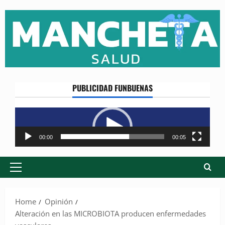
Skip
to
content
PUBLICIDAD FUNBUENAS
Reproductor
de
vídeo
00:00
00:05
Primary
Menu
Home
Opinión
Alteración en las MICROBIOTA producen enfermedades