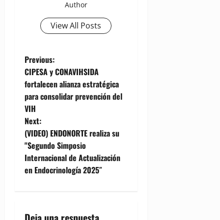
Author
View All Posts
P
Previous:
CIPESA y CONAVIHSIDA
o
fortalecen alianza estratégica
para consolidar prevención del
s
VIH
t
Next:
(VIDEO) ENDONORTE realiza su
n
"Segundo Simposio
Internacional de Actualización
a
en Endocrinología 2025″
v
i
Deja una respuesta