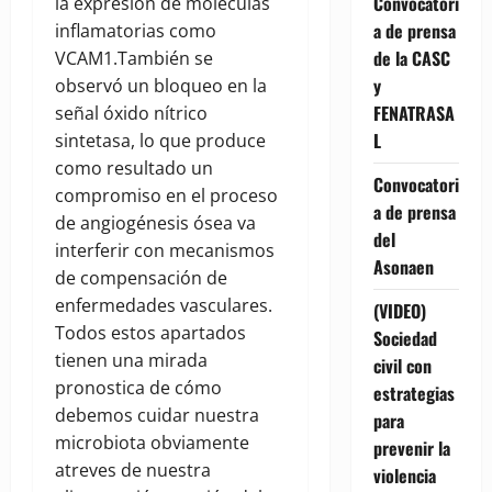
Convocatori
la expresión de moléculas
a de prensa
inflamatorias como
de la CASC
VCAM1.También se
y
observó un bloqueo en la
FENATRASA
señal óxido nítrico
L
sintetasa, lo que produce
como resultado un
Convocatori
compromiso en el proceso
a de prensa
de angiogénesis ósea va
del
interferir con mecanismos
Asonaen
de compensación de
enfermedades vasculares.
(VIDEO)
Todos estos apartados
Sociedad
tienen una mirada
civil con
pronostica de cómo
estrategias
debemos cuidar nuestra
para
microbiota obviamente
prevenir la
atreves de nuestra
violencia