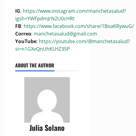
IG
:
https://www.instagram.com/manchetasalud?
igsh=YWFpdmJrN2U0cHRt
FB
:
https://www.facebook.com/share/1BoaKRywuG/
Correo
:
manchetasalud@gmail.com
YouTube
:
https://youtube.com/@manchetasalud?
si=n1GXvQnUhKLHZ35P
ABOUT THE AUTHOR
Julia Solano