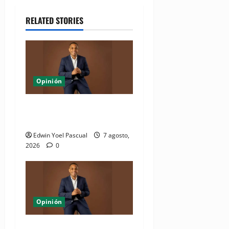
RELATED STORIES
Opinión
Periódico El Nacional: de lo
impreso a lo digital
Edwin Yoel Pascual
7 agosto,
2026
0
Opinión
La jugada política de Quique