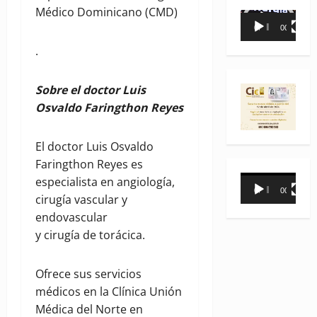
Médico Dominicano (CMD)
Reproductor
00:00
00:35
de
.
vídeo
Sobre el doctor Luis
Osvaldo Faringthon Reyes
El doctor Luis Osvaldo
Faringthon Reyes es
Reproductor
especialista en angiología,
00:00
00:31
de
cirugía vascular y
vídeo
endovascular
y cirugía de torácica.
Ofrece sus servicios
médicos en la Clínica Unión
Médica del Norte en