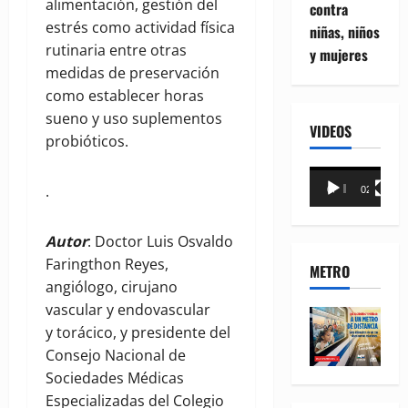
alimentación, gestión del
contra
estrés como actividad física
niñas, niños
rutinaria entre otras
y mujeres
medidas de preservación
como establecer horas
sueno y uso suplementos
VIDEOS
probióticos.
Reproductor
.
00:00
02:18
de
vídeo
Autor
: Doctor Luis Osvaldo
Faringthon Reyes,
METRO
angiólogo, cirujano
vascular y endovascular
y torácico, y presidente del
Consejo Nacional de
Sociedades Médicas
Especializadas del Colegio