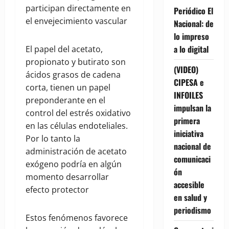
participan directamente en
Periódico El
el envejecimiento vascular
Nacional: de
lo impreso
a lo digital
El papel del acetato,
propionato y butirato son
(VIDEO)
ácidos grasos de cadena
CIPESA e
corta, tienen un papel
INFOILES
preponderante en el
impulsan la
control del estrés oxidativo
primera
en las células endoteliales.
iniciativa
Por lo tanto la
nacional de
administración de acetato
comunicaci
exógeno podría en algún
ón
momento desarrollar
accesible
efecto protector
en salud y
periodismo
Estos fenómenos favorece