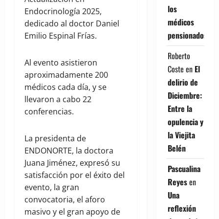
los
Endocrinología 2025,
médicos
dedicado al doctor Daniel
pensionados
Emilio Espinal Frías.
Roberto
Al evento asistieron
Coste
en
El
aproximadamente 200
delirio de
médicos cada día, y se
Diciembre:
llevaron a cabo 22
Entre la
conferencias.
opulencia y
la Viejita
La presidenta de
Belén
ENDONORTE, la doctora
Juana Jiménez, expresó su
Pascualina
satisfacción por el éxito del
Reyes
en
evento, la gran
Una
convocatoria, el aforo
reflexión
masivo y el gran apoyo de