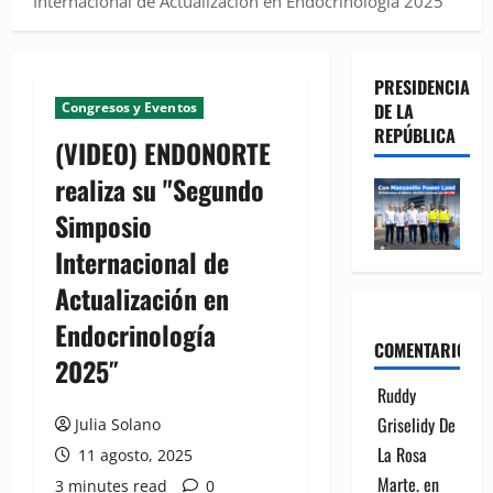
Internacional de Actualización en Endocrinología 2025″
PRESIDENCIA
Congresos y Eventos
DE LA
REPÚBLICA
(VIDEO) ENDONORTE
realiza su "Segundo
Simposio
Internacional de
Actualización en
Endocrinología
COMENTARIOS
2025″
Ruddy
Griselidy De
Julia Solano
La Rosa
11 agosto, 2025
Marte.
en
3 minutes read
0