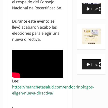
el respaldo del Consejo
Reproductor
Nacional de Recertificación.
00:00
00:35
de
vídeo
Durante este evento se
llevó acabaron acabo las
elecciones para elegir una
nueva directiva.
Reproductor
00:00
00:31
de
vídeo
Lee:
https://manchetasalud.com/endocrinologos-
eligen-nueva-directiva/
.