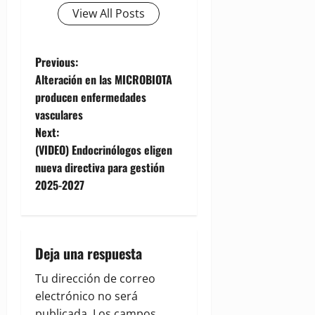
View All Posts
P
Previous:
Alteración en las MICROBIOTA
o
producen enfermedades
vasculares
s
Next:
t
(VIDEO) Endocrinólogos eligen
nueva directiva para gestión
n
2025-2027
a
v
Deja una respuesta
i
Tu dirección de correo
g
electrónico no será
publicada.
Los campos