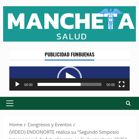
Skip
to
content
PUBLICIDAD FUNBUENAS
Reproductor
de
vídeo
00:00
00:05
Primary
Menu
Home
Congresos y Eventos
(VIDEO) ENDONORTE realiza su "Segundo Simposio