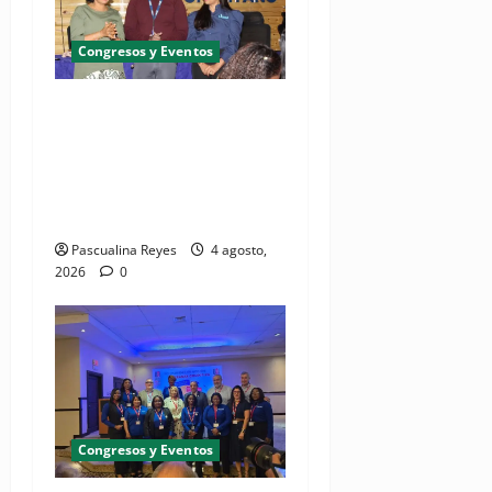
Congresos y Eventos
SNS y el SRSO actualizan
Manual de Comunicación
Interna y Externa para
fortalecer gestión
comunicacional en salud
Pascualina Reyes
4 agosto,
2026
0
Congresos y Eventos