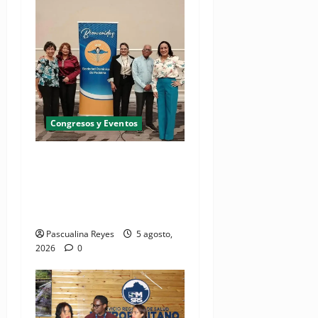
Congresos y Eventos
Pediatras afirman que uno
de cada cinco niños puede
desarrollar dermatitis
atópica
Pascualina Reyes
5 agosto,
2026
0