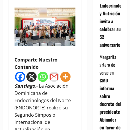
Endocrinología
y Nutrición
invita a
celebrar su
52
aniversario
Margarita
Comparte Nuestro
artero de
Contenido
veras
en
CMD
Santiago
.- La Asociación
informa
Dominicana de
sobre
Endocrinólogos del Norte
decreto del
(ENDONORTE) realizó su
presidente
Segundo Simposio
Abinader
Internacional de
en favor de
Actualización en