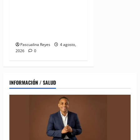
(VIDEO) UNASED participa
en encuentro regional de
UNI Américas que reúne a
líderes sindicales del
continente
Pascualina Reyes
4 agosto,
2026
0
INFORMACIÓN / SALUD