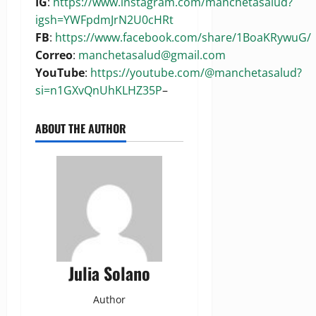
IG
:
https://www.instagram.com/manchetasalud?
igsh=YWFpdmJrN2U0cHRt
FB
:
https://www.facebook.com/share/1BoaKRywuG/
Correo
:
manchetasalud@gmail.com
YouTube
:
https://youtube.com/@manchetasalud?
si=n1GXvQnUhKLHZ35P
–
ABOUT THE AUTHOR
Julia Solano
Author