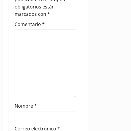
a
obligatorios están
marcados con
*
t
Comentario
*
i
o
n
Nombre
*
Correo electrónico
*