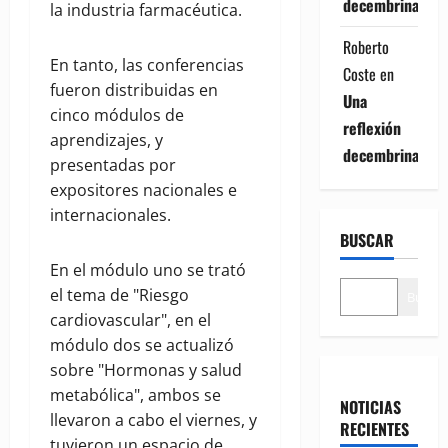
decembrina
la industria farmacéutica.
Roberto
En tanto, las conferencias
Coste
en
fueron distribuidas en
Una
cinco módulos de
reflexión
aprendizajes, y
decembrina
presentadas por
expositores nacionales e
internacionales.
BUSCAR
En el módulo uno se trató
el tema de "Riesgo
Buscar
cardiovascular", en el
módulo dos se actualizó
sobre "Hormonas y salud
metabólica", ambos se
NOTICIAS
llevaron a cabo el viernes, y
RECIENTES
tuvieron un espacio de