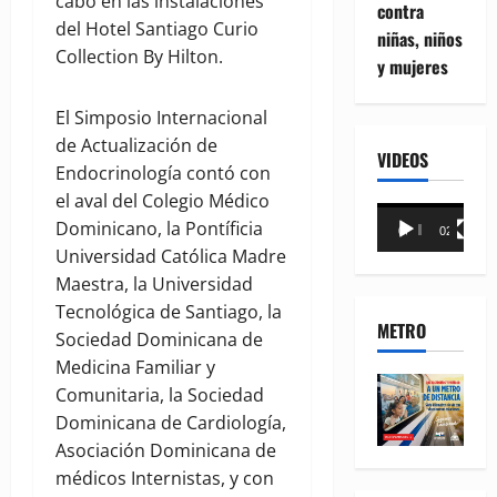
cabo en las instalaciones
contra
del Hotel Santiago Curio
niñas, niños
Collection By Hilton.
y mujeres
El Simposio Internacional
de Actualización de
VIDEOS
Endocrinología contó con
el aval del Colegio Médico
Reproductor
Dominicano, la Pontíficia
00:00
02:18
de
Universidad Católica Madre
vídeo
Maestra, la Universidad
Tecnológica de Santiago, la
METRO
Sociedad Dominicana de
Medicina Familiar y
Comunitaria, la Sociedad
Dominicana de Cardiología,
Asociación Dominicana de
médicos Internistas, y con