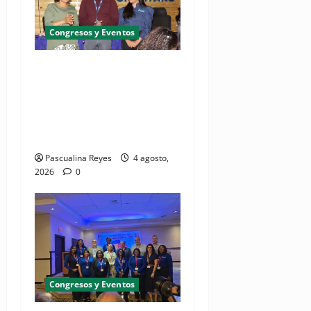
Congresos y Eventos
SNS y el SRSO actualizan
Manual de Comunicación
Interna y Externa para
fortalecer gestión
comunicacional en salud
Pascualina Reyes
4 agosto,
2026
0
Congresos y Eventos