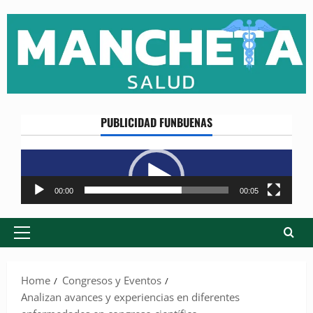
Skip
to
content
PUBLICIDAD FUNBUENAS
Reproductor
de
vídeo
00:00
00:05
Primary
Menu
Home
Congresos y Eventos
Analizan avances y experiencias en diferentes