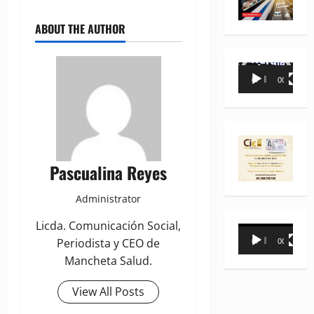
ABOUT THE AUTHOR
Reproductor
00:00
00:35
de
vídeo
Pascualina Reyes
Administrator
Licda. Comunicación Social,
Reproductor
Periodista y CEO de
00:00
00:31
de
Mancheta Salud.
vídeo
View All Posts