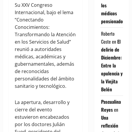
los
Su XXV Congreso
Internacional, bajo el lema
médicos
“Conectando
pensionados
Conocimientos:
Roberto
Transformando la Atención
Coste
en
El
en los Servicios de Salud”
delirio de
reunió a autoridades
médicas, académicas y
Diciembre:
gubernamentales, además
Entre la
de reconocidas
opulencia y
personalidades del ámbito
la Viejita
sanitario y tecnológico.
Belén
Pascualina
La apertura, desarrollo y
Reyes
en
cierre del evento
estuvieron encabezados
Una
por los doctores Julián
reflexión
Sued, presidente del