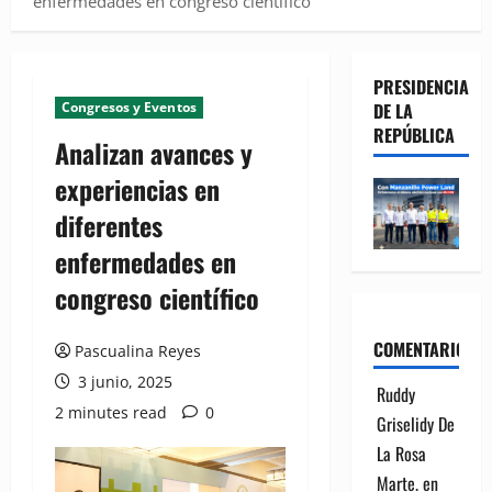
enfermedades en congreso científico
PRESIDENCIA
Congresos y Eventos
DE LA
REPÚBLICA
Analizan avances y
experiencias en
diferentes
enfermedades en
congreso científico
COMENTARIOS
Pascualina Reyes
3 junio, 2025
Ruddy
2 minutes read
0
Griselidy De
La Rosa
Marte.
en