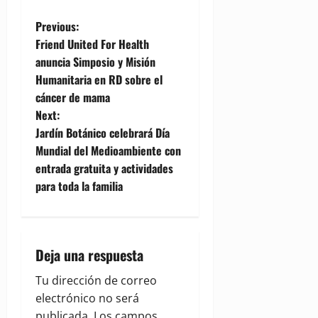
P
Previous:
Friend United For Health
o
anuncia Simposio y Misión
Humanitaria en RD sobre el
s
cáncer de mama
t
Next:
Jardín Botánico celebrará Día
n
Mundial del Medioambiente con
entrada gratuita y actividades
a
para toda la familia
v
i
Deja una respuesta
g
Tu dirección de correo
a
electrónico no será
publicada.
Los campos