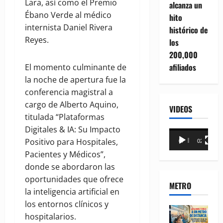
Lara, así como el Premio
alcanza un
Ébano Verde al médico
hito
internista Daniel Rivera
histórico de
Reyes.
los
200,000
afiliados
El momento culminante de
la noche de apertura fue la
conferencia magistral a
cargo de Alberto Aquino,
VIDEOS
titulada “Plataformas
Digitales & IA: Su Impacto
Reproductor
Positivo para Hospitales,
00:00
02:18
de
Pacientes y Médicos”,
vídeo
donde se abordaron las
oportunidades que ofrece
METRO
la inteligencia artificial en
los entornos clínicos y
hospitalarios.