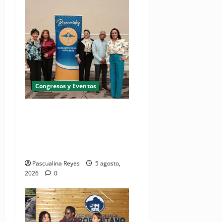
Congresos y Eventos
Pediatras afirman que uno
de cada cinco niños puede
desarrollar dermatitis
atópica
Pascualina Reyes
5 agosto,
2026
0