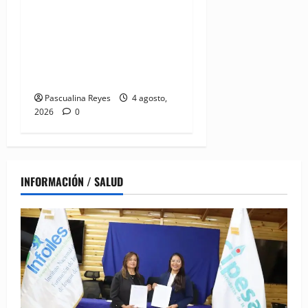
(VIDEO) UNASED participa
en encuentro regional de
UNI Américas que reúne a
líderes sindicales del
continente
Pascualina Reyes
4 agosto,
2026
0
INFORMACIÓN / SALUD