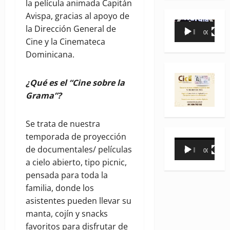
la película animada Capitán
Avispa, gracias al apoyo de
Reproductor
la Dirección General de
00:00
00:35
de
Cine y la Cinemateca
vídeo
Dominicana.
¿Qué es el “Cine sobre la
Grama”?
Se trata de nuestra
temporada de proyección
Reproductor
de documentales/ películas
00:00
00:31
de
a cielo abierto, tipo picnic,
vídeo
pensada para toda la
familia, donde los
asistentes pueden llevar su
manta, cojín y snacks
favoritos para disfrutar de