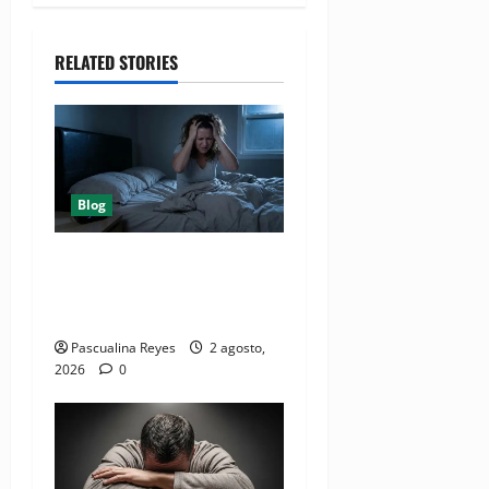
RELATED STORIES
Blog
¿ Cuáles son los seis
factores que destruyen el
sueño?
Pascualina Reyes
2 agosto,
2026
0