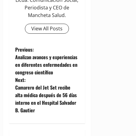
Periodista y CEO de
Mancheta Salud.
View All Posts
P
Previous:
Analizan avances y experiencias
o
en diferentes enfermedades en
congreso científico
s
Next:
t
Camarero del Jet Set recibe
alta médica después de 56 días
n
interno en el Hospital Salvador
B. Gautier
a
v