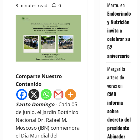
Marte.
en
3 minutes read
0
Endocrinología
y Nutrición
invita a
celebrar su
52
aniversario
Margarita
Comparte Nuestro
artero de
Contenido
veras
en
CMD
informa
Santo Domingo
.- Cada 05
sobre
de junio, el Jardín Botánico
decreto del
Nacional Dr. Rafael M.
presidente
Moscoso (JBN) conmemora
el Día Mundial del
Abinader