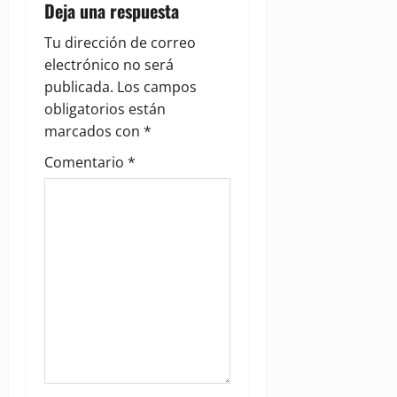
i
Deja una respuesta
g
Tu dirección de correo
electrónico no será
a
publicada.
Los campos
obligatorios están
t
marcados con
*
i
Comentario
*
o
n