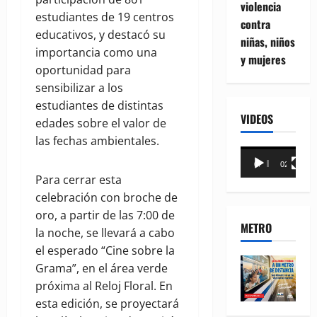
violencia
estudiantes de 19 centros
contra
educativos, y destacó su
niñas, niños
importancia como una
y mujeres
oportunidad para
sensibilizar a los
estudiantes de distintas
VIDEOS
edades sobre el valor de
las fechas ambientales.
Reproductor
00:00
02:18
de
Para cerrar esta
vídeo
celebración con broche de
oro, a partir de las 7:00 de
METRO
la noche, se llevará a cabo
el esperado “Cine sobre la
Grama”, en el área verde
próxima al Reloj Floral. En
esta edición, se proyectará