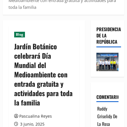
Medioambiente con entrada gratuita y actividades para
toda la familia
PRESIDENCIA
Blog
DE LA
REPÚBLICA
Jardín Botánico
celebrará Día
Mundial del
Medioambiente con
entrada gratuita y
actividades para toda
COMENTARIOS
la familia
Ruddy
Griselidy De
Pascualina Reyes
La Rosa
3 junio, 2025