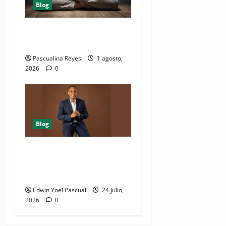
Blog
10 causas de dormir bien y
seguir cansado
Pascualina Reyes
1 agosto,
2026
0
Blog
Juan Pablo Duarte: el
hombre que lo dió todo y
recibió el olvido
Edwin Yoel Pascual
24 julio,
2026
0