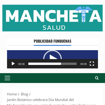
Skip
to
content
PUBLICIDAD FUNBUENAS
Reproductor
de
vídeo
00:00
00:05
Primary
Menu
Home
Blog
Jardín Botánico celebrará Día Mundial del