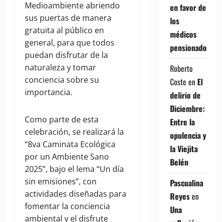
Medioambiente abriendo
en favor de
sus puertas de manera
los
gratuita al público en
médicos
general, para que todos
pensionados
puedan disfrutar de la
naturaleza y tomar
Roberto
conciencia sobre su
Coste
en
El
importancia.
delirio de
Diciembre:
Como parte de esta
Entre la
celebración, se realizará la
opulencia y
“8va Caminata Ecológica
la Viejita
por un Ambiente Sano
Belén
2025”, bajo el lema “Un día
sin emisiones”, con
Pascualina
actividades diseñadas para
Reyes
en
fomentar la conciencia
Una
ambiental y el disfrute