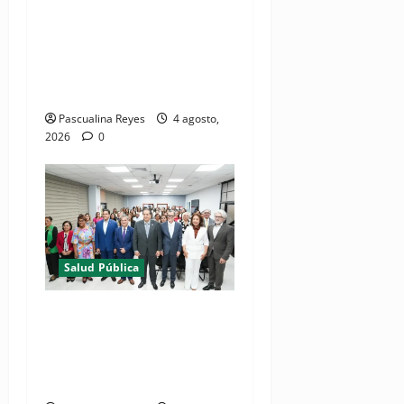
(VIDEOS) Ministerio de
Salud y Comando Sur de los
Estados Unidos realizan
misión médica Amistad
2026 en La Vega
Pascualina Reyes
4 agosto,
2026
0
Salud Pública
(VIDEO) Salud Pública
fortalece entornos laborales
que garanticen el derecho a
la lactancia materna