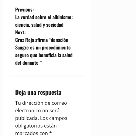
P
Previous:
La verdad sobre el albinismo:
o
ciencia, salud y sociedad
Next:
s
Cruz Roja afirma “donación
t
Sangre es un procedimiento
seguro que beneficia la salud
n
del donante “
a
v
Deja una respuesta
i
Tu dirección de correo
g
electrónico no será
publicada.
Los campos
a
obligatorios están
marcados con
*