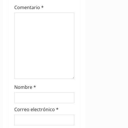
t
Comentario
*
i
o
n
Nombre
*
Correo electrónico
*