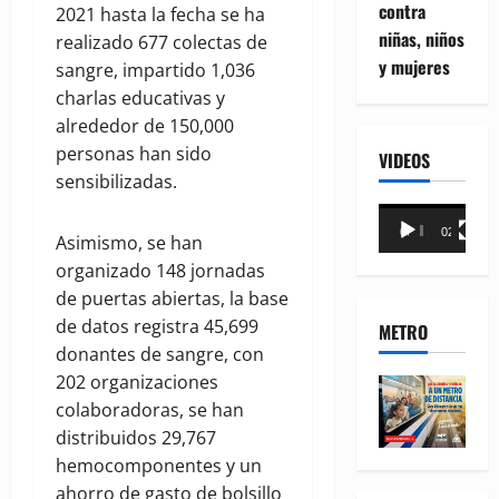
contra
2021 hasta la fecha se ha
niñas, niños
realizado 677 colectas de
y mujeres
sangre, impartido 1,036
charlas educativas y
alrededor de 150,000
personas han sido
VIDEOS
sensibilizadas.
Reproductor
00:00
02:18
Asimismo, se han
de
organizado 148 jornadas
vídeo
de puertas abiertas, la base
de datos registra 45,699
METRO
donantes de sangre, con
202 organizaciones
colaboradoras, se han
distribuidos 29,767
hemocomponentes y un
ahorro de gasto de bolsillo