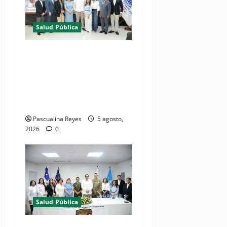
Salud Pública
(VIDEO) MSP presenta
resultados de evaluación
para fortalecer las Redes
Integradas de Servicios de
Salud en Cibao Sur
Pascualina Reyes
5 agosto,
2026
0
Salud Pública