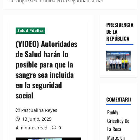
la sangre sea incluida en la seguridad social
PRESIDENCIA
Salud Pública
DE LA
REPÚBLICA
(VIDEO) Autoridades
de Salud harán lo
posible para que la
sangre sea incluida
en la seguridad
social
COMENTARIOS
Pascualina Reyes
Ruddy
13 junio, 2025
Griselidy De
4 minutes read
0
La Rosa
Marte.
en