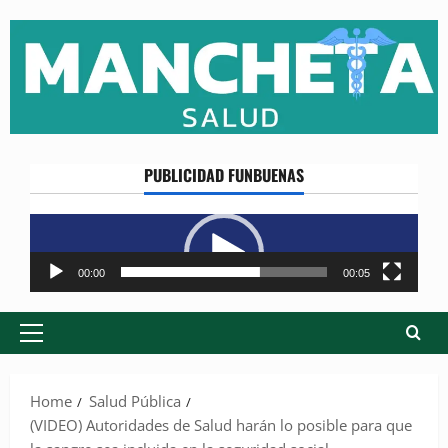
Skip
to
content
PUBLICIDAD FUNBUENAS
Reproductor
de
vídeo
00:00
00:05
Primary
Menu
Home
Salud Pública
(VIDEO) Autoridades de Salud harán lo posible para que