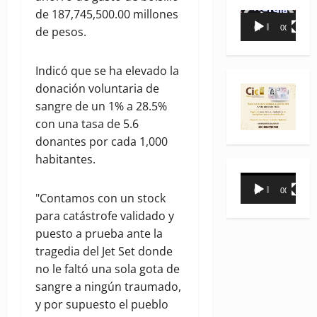
de 187,745,500.00 millones
Reproductor
00:00
00:35
de pesos.
de
vídeo
Indicó que se ha elevado la
donación voluntaria de
sangre de un 1% a 28.5%
con una tasa de 5.6
donantes por cada 1,000
habitantes.
Reproductor
00:00
00:31
de
"Contamos con un stock
vídeo
para catástrofe validado y
puesto a prueba ante la
tragedia del Jet Set donde
no le faltó una sola gota de
sangre a ningún traumado,
y por supuesto el pueblo