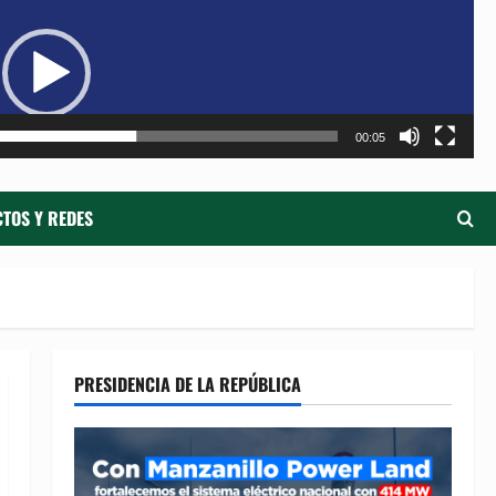
de
ví
00:05
TOS Y REDES
PRESIDENCIA DE LA REPÚBLICA