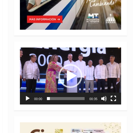
Reproductor
de
vídeo
00:00
00:35