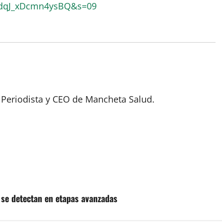
pdqJ_xDcmn4ysBQ&s=09
 Periodista y CEO de Mancheta Salud.
 se detectan en etapas avanzadas