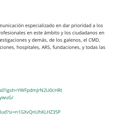
nicación especializado en dar prioridad a los
rofesionales en este ámbito y los ciudadanos en
vestigaciones y demás, de los galenos, el CMD,
ciones, hospitales, ARS, fundaciones, y todas las
lud?igsh=YWFpdmJrN2U0cHRt
RywuG/
alud?si=n1GXvQnUhKLHZ35P