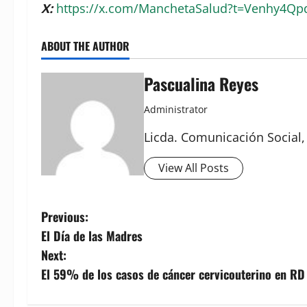
X:
https://x.com/ManchetaSalud?t=Venhy4Q
ABOUT THE AUTHOR
Pascualina Reyes
Administrator
Licda. Comunicación Social,
View All Posts
P
Previous:
El Día de las Madres
o
Next:
s
El 59% de los casos de cáncer cervicouterino en RD
t