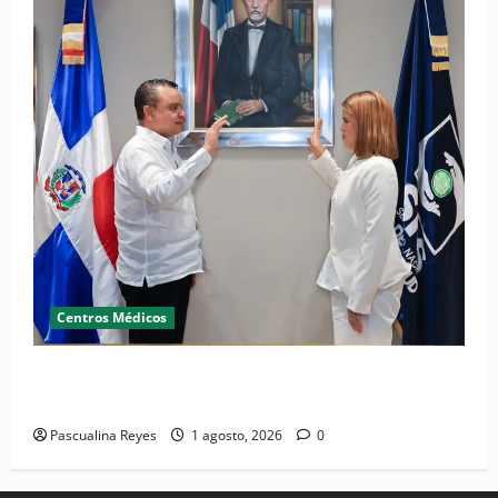
Centros Médicos
Juramentan nueva directora en Hospital Provincial
Toribio Bencosme
Pascualina Reyes
1 agosto, 2026
0