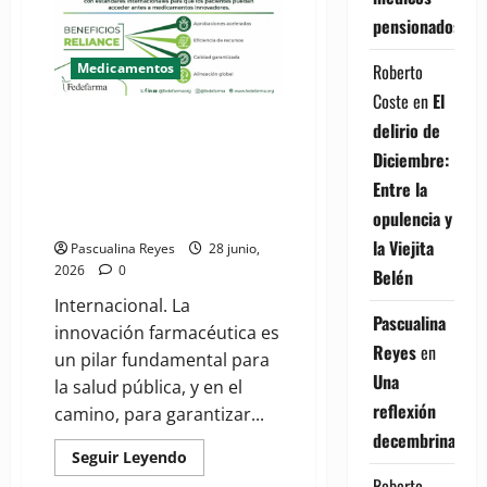
pensionados
Roberto
Medicamentos
Coste
en
El
(VIDEO) Fedefarma celebra
delirio de
avances en la región para
Diciembre:
agilizar acceso a medicamentos
Entre la
innovadores a través del
opulencia y
mecanismo "Reliance"
la Viejita
Pascualina Reyes
28 junio,
2026
0
Belén
Internacional. La
Pascualina
innovación farmacéutica es
Reyes
en
un pilar fundamental para
Una
la salud pública, y en el
reflexión
camino, para garantizar...
decembrina
Read
Seguir Leyendo
more
Roberto
about