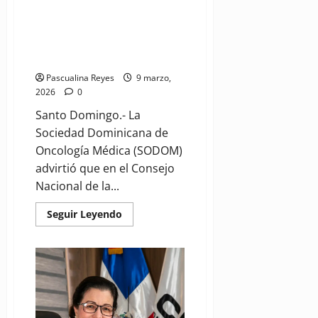
para
Sociedad Oncología Médica:
proteger
los
modificar compras fármacos
afiliados
alto costo es estocada a
pacientes
Pascualina Reyes
9 marzo,
2026
0
Santo Domingo.- La
Sociedad Dominicana de
Oncología Médica (SODOM)
advirtió que en el Consejo
Nacional de la...
Read
Seguir Leyendo
more
about
Sociedad
Oncología
Médica:
modificar
compras
fármacos
alto
costo