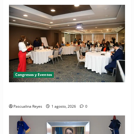
Congresos y Eventos
(VIDEO) Periodistas participan en taller "Avances de
la inmunización en RD", realizado por el MSP
Pascualina Reyes
1 agosto, 2026
0