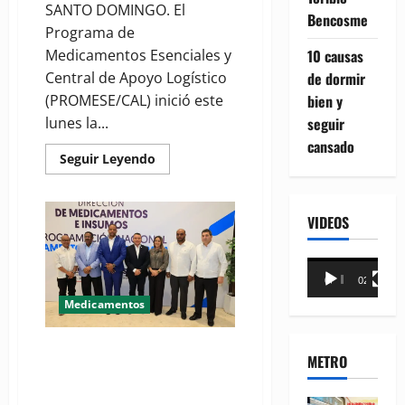
SANTO DOMINGO. El
Bencosme
Programa de
Medicamentos Esenciales y
10 causas
Central de Apoyo Logístico
de dormir
(PROMESE/CAL) inició este
bien y
lunes la...
seguir
cansado
Read
Seguir Leyendo
more
about
PROMESE/CAL
recibe
VIDEOS
propuestas
para
el
abastecimiento
Reproductor
de
00:00
02:18
medicamentos
de
e
Medicamentos
insumos
vídeo
médicos
2026-
2027
SNS informa Gobierno ha
METRO
aumento casi un 100 %
inversión en medicamentos en