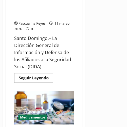
acceso a medicamentos de alto
Red
Pública
costo para proteger los
afiliados
Pascualina Reyes
11 marzo,
2026
0
Santo Domingo.– La
Dirección General de
Información y Defensa de
los Afiliados a la Seguridad
Social (DIDA)...
Read
Seguir Leyendo
more
about
DIDA
impulsa
mejoras
en
acceso
a
medicamentos
de
Medicamentos
alto
costo