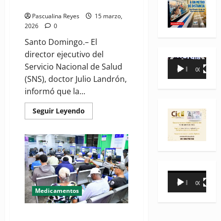
la Red Pública
Pascualina Reyes
15 marzo,
2026
0
Santo Domingo.– El
director ejecutivo del
Reproductor
Servicio Nacional de Salud
00:00
00:35
de
(SNS), doctor Julio Landrón,
vídeo
informó que la...
Read
Seguir Leyendo
more
about
SNS
informa
Gobierno
ha
aumento
casi
un
Reproductor
100
00:00
00:31
%
de
Medicamentos
inversión
vídeo
en
medicamentos
en
DIDA impulsa mejoras en
la