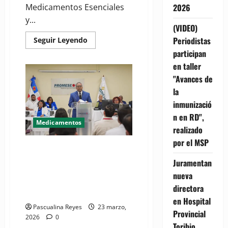
Medicamentos Esenciales
2026
y...
(VIDEO)
Read
Periodistas
Seguir Leyendo
more
participan
about
Ponderan
en taller
replicar
en
"Avances de
Honduras
modelo
la
dominicano
inmunizació
de
Farmacias
n en RD",
del
Medicamentos
Pueblo
realizado
tras
visita
por el MSP
a
PROMESE/CAL recibe
PROMESE/CAL
propuestas para el
Juramentan
abastecimiento de
nueva
medicamentos e insumos
directora
médicos 2026-2027
en Hospital
Pascualina Reyes
23 marzo,
Provincial
2026
0
Toribio