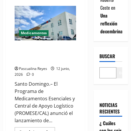
(VIDEO)
Coste
en
Fedefarma
celebra
Una
avances
en
reflexión
la
región
decembrina
para
Medicamentos
agilizar
acceso
a
Gobierno se prepara para lanzar
medicamentos
innovadores
campaña institucional “Orgullo
BUSCAR
a
PROMESECAL”
través
del
Pascualina Reyes
12 junio,
mecanismo
Buscar
"Reliance"
2026
0
Santo Domingo.– El
Programa de
Medicamentos Esenciales y
NOTICIAS
Central de Apoyo Logístico
RECIENTES
(PROMESE/CAL) anunció el
lanzamiento de...
¿ Cuáles
son los seis