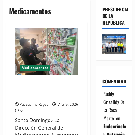
Medicamentos
PRESIDENCIA
DE LA
REPÚBLICA
Medicamentos
COMENTARIOS
DIGEMAPS combate comercio
ilícito de medicamentos a nivel
Ruddy
nacional
Griselidy De
Pascualina Reyes
7 julio, 2026
La Rosa
0
Marte.
en
Santo Domingo.- La
Endocrinología
Dirección General de
y Nutrición