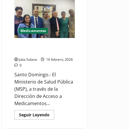
cobertura
de
alto
costo
del
Régimen
Subsidiado
Medicamentos
DAMAC y UASD impulsan
programa de capacitación
Julia Solano
16 febrero, 2026
0
Santo Domingo.- El
Ministerio de Salud Pública
(MSP), a través de la
Dirección de Acceso a
Medicamentos...
Read
Seguir Leyendo
more
about
DAMAC