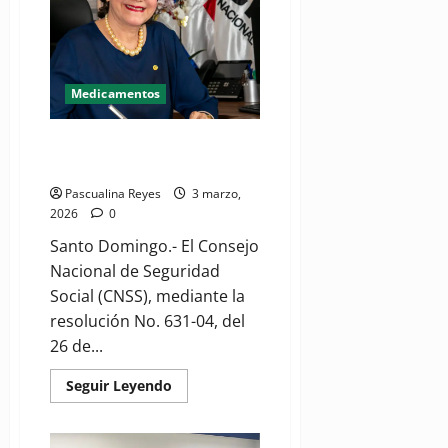
es
estocada
a
pacientes
Medicamentos
CNSS detalla cobertura de alto
costo del Régimen Subsidiado
Pascualina Reyes
3 marzo,
2026
0
Santo Domingo.- El Consejo
Nacional de Seguridad
Social (CNSS), mediante la
resolución No. 631-04, del
26 de...
Read
Seguir Leyendo
more
about
CNSS
detalla