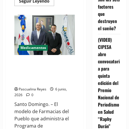
Read
Seguir Leyendo
more
factores
about
Gobierno
que
se
destruyen
prepara
para
el sueño?
lanzar
campaña
institucional
(VIDEO)
“Orgullo
PROMESECAL”
CIPESA
Medicamentos
abre
convocatori
Ponderan replicar en Honduras
a para
modelo dominicano de
Farmacias del Pueblo tras visita
quinta
a PROMESE/CAL
edición del
Pascualina Reyes
6 junio,
Premio
2026
0
Nacional de
Santo Domingo. – El
Periodismo
modelo de Farmacias del
en Salud
Pueblo que administra el
“Raphy
Programa de
Durán”