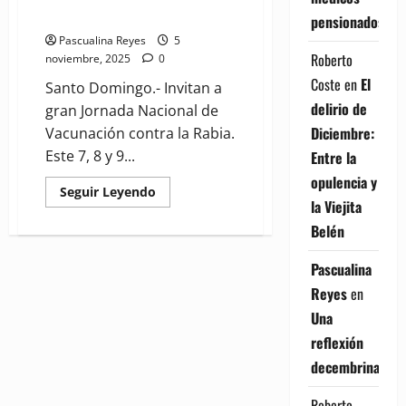
perros y gatos
pensionados
Pascualina Reyes
5
Roberto
noviembre, 2025
0
Coste
en
El
Santo Domingo.- Invitan a
delirio de
gran Jornada Nacional de
Diciembre:
Vacunación contra la Rabia.
Este 7, 8 y 9...
Entre la
opulencia y
Read
Seguir Leyendo
more
la Viejita
about
Belén
INVITAN:
A
Jornada
Pascualina
Nacional
de
Reyes
en
Vacunación
contra
Una
la
Rabia
reflexión
para
perros
decembrina
y
gatos
Roberto