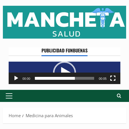
Skip
to
content
PUBLICIDAD FUNBUENAS
Reproductor
de
vídeo
00:00
00:05
Primary
Menu
Home
Medicina para Animales