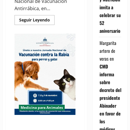
Nacional de Vacunación
invita a
Antirrábica, en...
celebrar su
Read
Seguir Leyendo
52
more
about
aniversario
(VIDEO)
MSP
y
Margarita
su
Jornada
artero de
Nacional
de
veras
en
Vacunación
Antirrábica
CMD
informa
sobre
decreto del
presidente
Abinader
Medicina para Animales
en favor de
los
INVITAN: A Jornada Nacional de
Vacunación contra la Rabia para
médicos