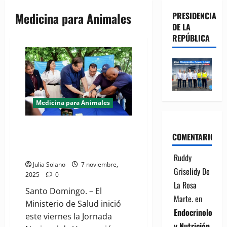
Medicina para Animales
PRESIDENCIA
DE LA
REPÚBLICA
Medicina para Animales
(VIDEO) MSP y su Jornada
COMENTARIOS
Nacional de Vacunación
Antirrábica
Ruddy
Julia Solano
7 noviembre,
Griselidy De
2025
0
La Rosa
Santo Domingo. – El
Marte.
en
Ministerio de Salud inició
Endocrinología
este viernes la Jornada
y Nutrición