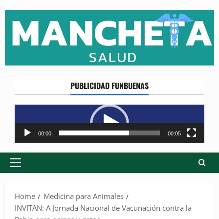
Skip
to
content
PUBLICIDAD FUNBUENAS
Reproductor
de
vídeo
00:00
00:05
Primary
Menu
Home
Medicina para Animales
INVITAN: A Jornada Nacional de Vacunación contra la