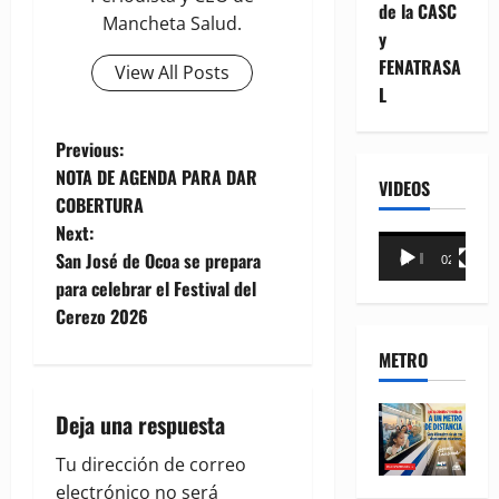
de la CASC
Mancheta Salud.
y
FENATRASA
View All Posts
L
P
Previous:
NOTA DE AGENDA PARA DAR
VIDEOS
o
COBERTURA
Next:
s
Reproductor
San José de Ocoa se prepara
00:00
02:18
de
t
para celebrar el Festival del
vídeo
Cerezo 2026
n
METRO
a
Deja una respuesta
v
Tu dirección de correo
i
electrónico no será