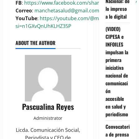
Nacional: de
FB
:
https://www.facebook.com/share/1BoaKRywuG/
lo impreso
Correo
:
manchetasalud@gmail.com
a lo digital
YouTube
:
https://youtube.com/@manchetasalud?
si=n1GXvQnUhKLHZ35P
(VIDEO)
CIPESA e
ABOUT THE AUTHOR
INFOILES
impulsan la
primera
iniciativa
nacional de
comunicaci
ón
accesible
Pascualina Reyes
en salud y
periodismo
Administrator
Convocatori
Licda. Comunicación Social,
a de prensa
Periodista y CEO de