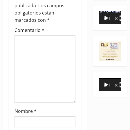
g
publicada.
Los campos
obligatorios están
Reproductor
a
marcados con
*
00:00
00:35
de
vídeo
t
Comentario
*
i
o
n
Reproductor
00:00
00:31
de
vídeo
Nombre
*