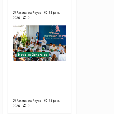
Juan Dolio y Guayacanes
Pascualina Reyes
31 julio,
2026
0
Noticias Generales
(VIDEO) De espacio olvidado
a joya del litoral: Presidente
Abinader entrega la nueva
playa El Faro en San Pedro
de Macorís
Pascualina Reyes
31 julio,
2026
0