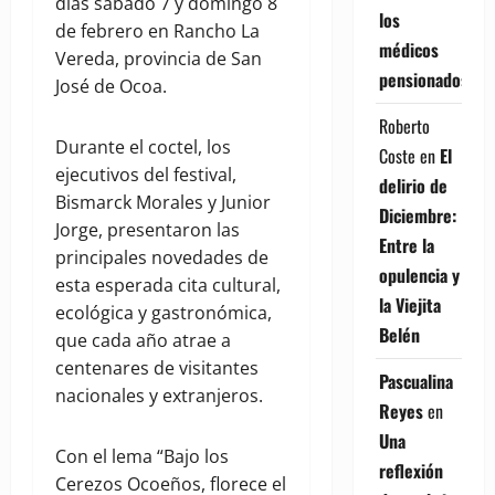
días sábado 7 y domingo 8
los
de febrero en Rancho La
médicos
Vereda, provincia de San
pensionados
José de Ocoa.
Roberto
Durante el coctel, los
Coste
en
El
ejecutivos del festival,
delirio de
Bismarck Morales y Junior
Diciembre:
Jorge, presentaron las
Entre la
principales novedades de
opulencia y
esta esperada cita cultural,
la Viejita
ecológica y gastronómica,
Belén
que cada año atrae a
centenares de visitantes
Pascualina
nacionales y extranjeros.
Reyes
en
Una
Con el lema “Bajo los
reflexión
Cerezos Ocoeños, florece el