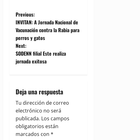
P
Previous:
INVITAN: A Jornada Nacional de
o
Vacunación contra la Rabia para
perros y gatos
s
Next:
t
SODENN filial Este realiza
jornada exitosa
n
a
Deja una respuesta
v
Tu dirección de correo
i
electrónico no será
g
publicada.
Los campos
obligatorios están
a
marcados con
*