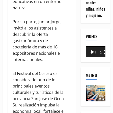
educativas en un entorno
contra
natural.
niñas, niños
y mujeres
Por su parte, Junior Jorge,
invitó a los asistentes a
descubrir la oferta
VIDEOS
gastronómica y de
coctelería de más de 16
Reproductor
expositores nacionales e
00:00
02:18
de
internacionales.
vídeo
El Festival del Cerezo es
METRO
considerado uno de los
principales eventos
culturales y turísticos de la
provincia San José de Ocoa.
Su realización impulsa la
economía local, fortalece el