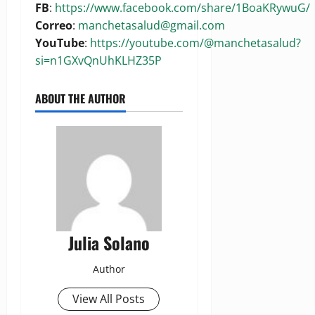
FB
:
https://www.facebook.com/share/1BoaKRywuG/
Correo
:
manchetasalud@gmail.com
YouTube
:
https://youtube.com/@manchetasalud?
si=n1GXvQnUhKLHZ35P
ABOUT THE AUTHOR
Julia Solano
Author
View All Posts