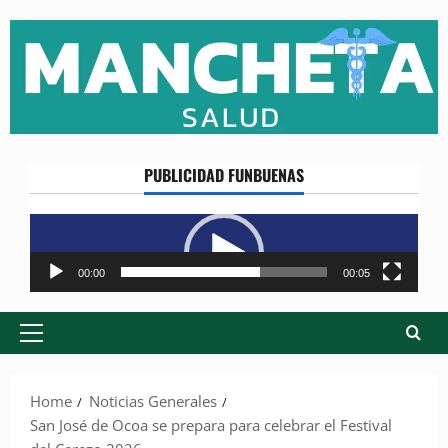
Skip
to
content
PUBLICIDAD FUNBUENAS
Reproductor
de
vídeo
00:00
00:05
Primary
Menu
Home
Noticias Generales
San José de Ocoa se prepara para celebrar el Festival