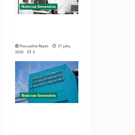
Noticias Generales
El Seibo ya tiene su primera
Oficina de Licencias de
Conducir del INTRANT
Pascualina Reyes
31 julio,
2026
0
Noticias Generales
Presidente Abinader
inaugura planta de
tratamiento de aguas
residuales en beneficio de