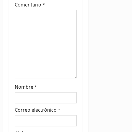
t
Comentario
*
i
o
n
Nombre
*
Correo electrónico
*