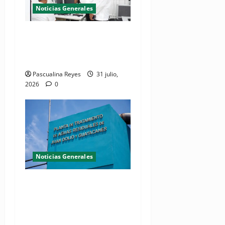
Noticias Generales
El Seibo ya tiene su primera
Oficina de Licencias de
Conducir del INTRANT
Pascualina Reyes
31 julio,
2026
0
Noticias Generales
Presidente Abinader
inaugura planta de
tratamiento de aguas
residuales en beneficio de