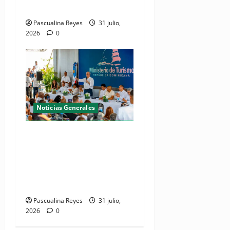
Juan Dolio y Guayacanes
Pascualina Reyes
31 julio,
2026
0
Noticias Generales
(VIDEO) De espacio olvidado
a joya del litoral: Presidente
Abinader entrega la nueva
playa El Faro en San Pedro
de Macorís
Pascualina Reyes
31 julio,
2026
0