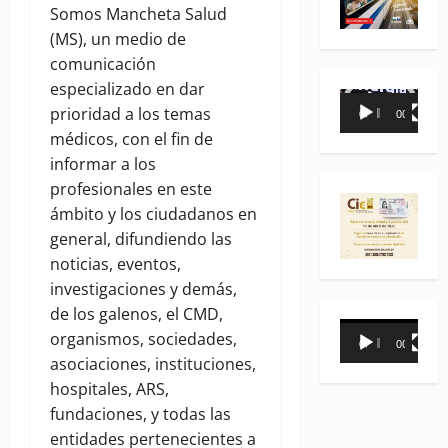
Somos Mancheta Salud
(MS), un medio de
comunicación
especializado en dar
Reproductor
prioridad a los temas
00:00
00:35
de
médicos, con el fin de
vídeo
informar a los
profesionales en este
ámbito y los ciudadanos en
general, difundiendo las
noticias, eventos,
investigaciones y demás,
de los galenos, el CMD,
Reproductor
organismos, sociedades,
00:00
00:31
de
asociaciones, instituciones,
vídeo
hospitales, ARS,
fundaciones, y todas las
entidades pertenecientes a