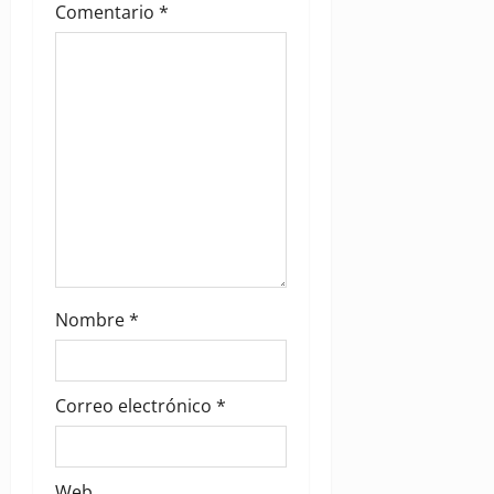
Comentario
*
o
n
Nombre
*
Correo electrónico
*
Web