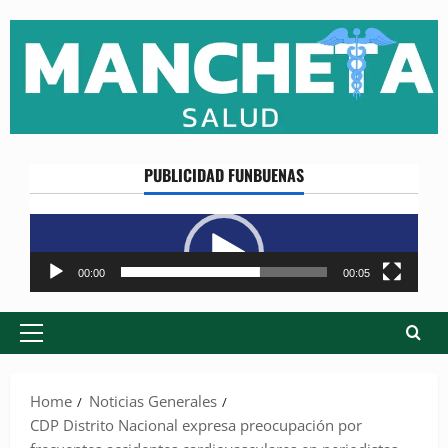
Skip
to
content
PUBLICIDAD FUNBUENAS
Reproductor
de
vídeo
00:00
00:05
Primary
Menu
Home
Noticias Generales
CDP Distrito Nacional expresa preocupación por