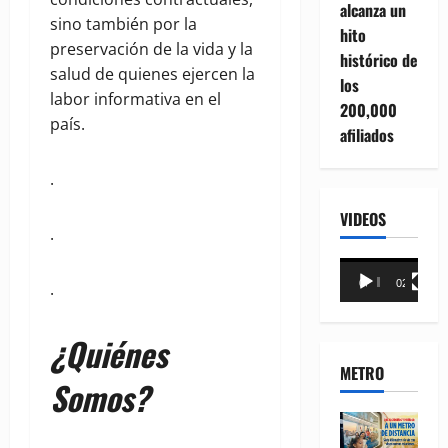
alcanza un
sino también por la
hito
preservación de la vida y la
histórico de
salud de quienes ejercen la
los
labor informativa en el
200,000
país.
afiliados
.
VIDEOS
.
Reproductor
00:00
02:18
.
de
vídeo
¿Quiénes
METRO
Somos?