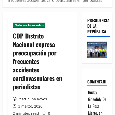
frecuentes accidentes cardiovasculares en periodistas
PRESIDENCIA
Noticias Generales
DE LA
REPÚBLICA
CDP Distrito
Nacional expresa
preocupación por
frecuentes
accidentes
cardiovasculares en
COMENTARIOS
periodistas
Ruddy
Griselidy De
Pascualina Reyes
La Rosa
3 marzo, 2026
Marte.
en
2 minutes read
0