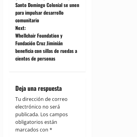
o
Santo Domingo Colonial se unen
para impulsar desarrollo
s
comunitario
t
Next:
Whellchair Foundation y
n
Fundación Cruz Jiminián
beneficia con sillas de ruedas a
a
cientos de personas
v
i
Deja una respuesta
g
Tu dirección de correo
a
electrónico no será
publicada.
Los campos
t
obligatorios están
i
marcados con
*