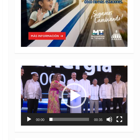
Reproductor
de
vídeo
00:00
00:35