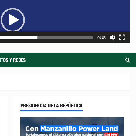
de
ví
00:05
TOS Y REDES
PRESIDENCIA DE LA REPÚBLICA