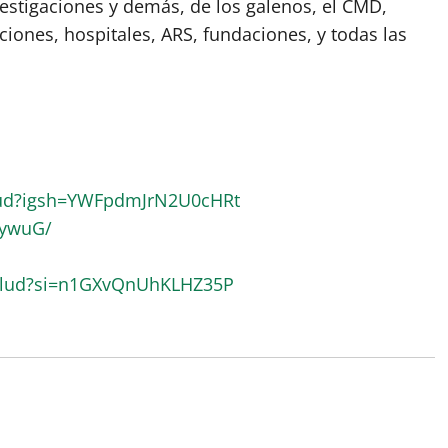
vestigaciones y demás, de los galenos, el CMD,
ciones, hospitales, ARS, fundaciones, y todas las
lud?igsh=YWFpdmJrN2U0cHRt
RywuG/
alud?si=n1GXvQnUhKLHZ35P