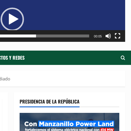
de
ví
00:05
TOS Y REDES
idiado
PRESIDENCIA DE LA REPÚBLICA