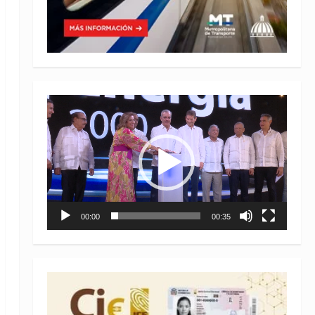
Reproductor
de
vídeo
00:00
00:35