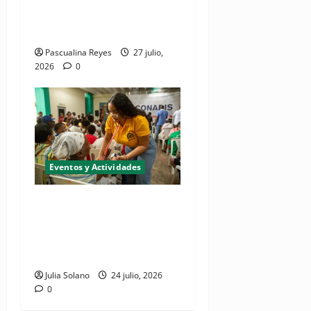
de investigación a presentar
en EPISTHEME 2026
Pascualina Reyes
27 julio,
2026
0
Eventos y Actividades
Realizarán jornada de
inclusión social "CONADIS
para Todos" en San Juan de
la Maguana
Julia Solano
24 julio, 2026
0