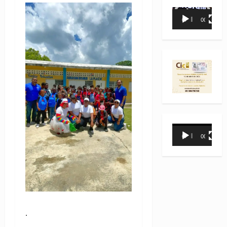
Reproductor
00:00
00:35
de
vídeo
Reproductor
00:00
00:31
de
vídeo
.