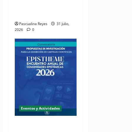
miembros a soltar el
micrófono y ponerse los
tenis
Pascualina Reyes
31 julio,
2026
0
Eventos y Actividades
Fundación Two Oceans abre
convocatoria de propuestas