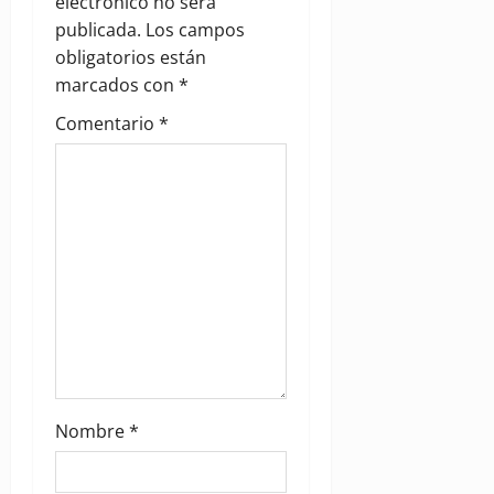
a
electrónico no será
publicada.
Los campos
t
obligatorios están
i
marcados con
*
Comentario
*
o
n
Nombre
*