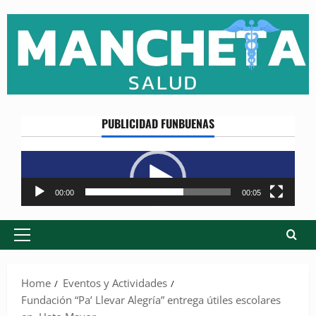
Skip
to
content
PUBLICIDAD FUNBUENAS
Reproductor
de
vídeo
00:00
00:05
Primary
Menu
Home
Eventos y Actividades
Fundación “Pa’ Llevar Alegría” entrega útiles escolares