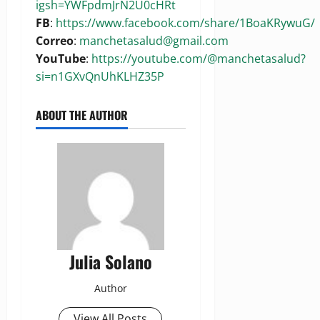
igsh=YWFpdmJrN2U0cHRt
FB
:
https://www.facebook.com/share/1BoaKRywuG/
Correo
:
manchetasalud@gmail.com
YouTube
:
https://youtube.com/@manchetasalud?
si=n1GXvQnUhKLHZ35P
ABOUT THE AUTHOR
Julia Solano
Author
View All Posts