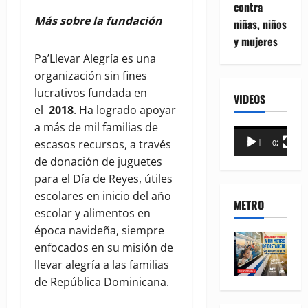
contra
Más sobre la fundación
niñas, niños
y mujeres
Pa’Llevar Alegría es una
organización sin fines
lucrativos fundada en
VIDEOS
el
2018
. Ha logrado apoyar
a más de mil familias de
Reproductor
escasos recursos, a través
00:00
02:18
de
de donación de juguetes
vídeo
para el Día de Reyes, útiles
escolares en inicio del año
METRO
escolar y alimentos en
época navideña, siempre
enfocados en su misión de
llevar alegría a las familias
de República Dominicana.