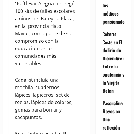
“Pa´Llevar Alegría” entregó
los
100 kits de útiles escolares
médicos
a niños del Batey La Plaza,
pensionados
en la provincia Hato
Mayor, como parte de su
Roberto
compromiso con la
Coste
en
El
educación de las
delirio de
comunidades más
Diciembre:
vulnerables.
Entre la
opulencia y
Cada kit incluía una
la Viejita
mochila, cuadernos,
Belén
lápices, lapiceros, set de
reglas, lápices de colores,
Pascualina
gomas para borrar y
Reyes
en
sacapuntas.
Una
reflexión
En el ámbito escolar, Pa