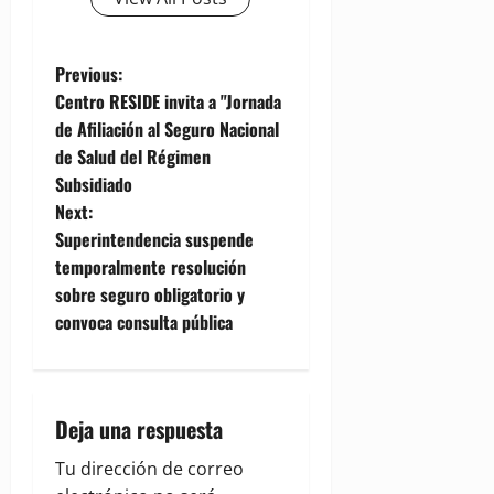
P
Previous:
Centro RESIDE invita a "Jornada
o
de Afiliación al Seguro Nacional
de Salud del Régimen
s
Subsidiado
t
Next:
Superintendencia suspende
n
temporalmente resolución
sobre seguro obligatorio y
a
convoca consulta pública
v
i
Deja una respuesta
g
Tu dirección de correo