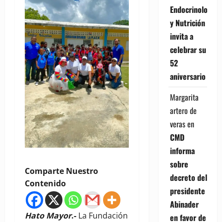
Endocrinología
y Nutrición
invita a
celebrar su
52
aniversario
Margarita
artero de
veras
en
CMD
informa
sobre
Comparte Nuestro
decreto del
Contenido
presidente
Abinader
Hato Mayor
.-
La Fundación
en favor de