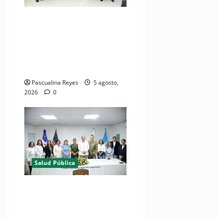
(VIDEO) MSP presenta
resultados de evaluación
para fortalecer las Redes
Integradas de Servicios de
Salud en Cibao Sur
Pascualina Reyes
5 agosto,
2026
0
Salud Pública
(VIDEOS) Ministerio de
Salud y Comando Sur de los
Estados Unidos realizan