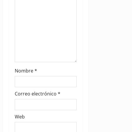
i
o
n
Nombre
*
Correo electrónico
*
Web