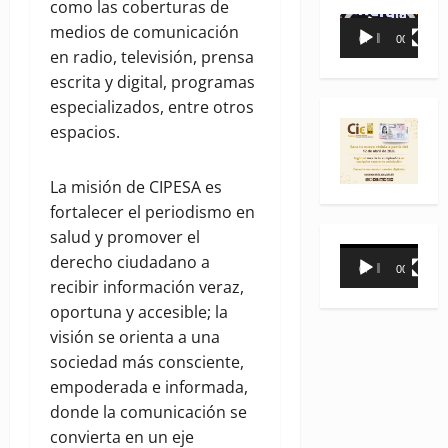
como las coberturas de
Reproductor
medios de comunicación
00:00
00:35
de
en radio, televisión, prensa
vídeo
escrita y digital, programas
especializados, entre otros
espacios.
La misión de CIPESA es
fortalecer el periodismo en
salud y promover el
Reproductor
derecho ciudadano a
00:00
00:31
de
recibir información veraz,
vídeo
oportuna y accesible; la
visión se orienta a una
sociedad más consciente,
empoderada e informada,
donde la comunicación se
convierta en un eje