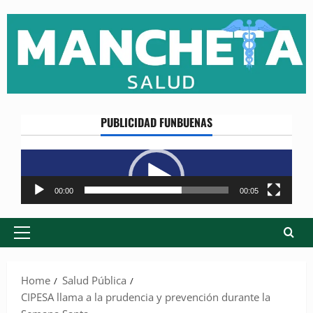
Skip
to
content
PUBLICIDAD FUNBUENAS
Reproductor
de
vídeo
00:00
00:05
Primary
Menu
Home
Salud Pública
CIPESA llama a la prudencia y prevención durante la