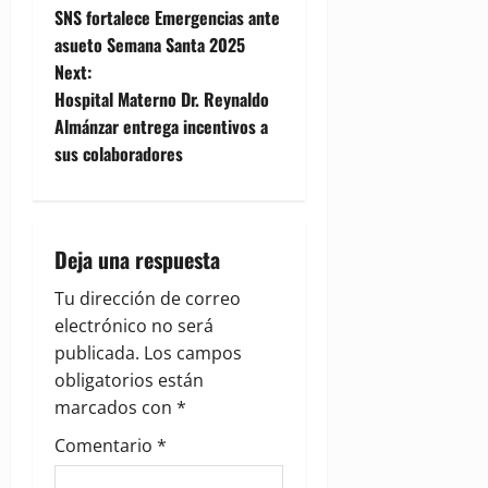
SNS fortalece Emergencias ante
o
asueto Semana Santa 2025
Next:
s
Hospital Materno Dr. Reynaldo
t
Almánzar entrega incentivos a
sus colaboradores
n
a
Deja una respuesta
v
Tu dirección de correo
i
electrónico no será
g
publicada.
Los campos
obligatorios están
a
marcados con
*
t
Comentario
*