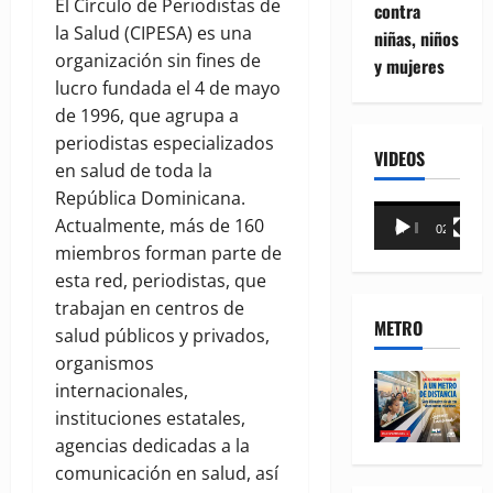
El Círculo de Periodistas de
contra
la Salud (CIPESA) es una
niñas, niños
organización sin fines de
y mujeres
lucro fundada el 4 de mayo
de 1996, que agrupa a
periodistas especializados
VIDEOS
en salud de toda la
República Dominicana.
Reproductor
Actualmente, más de 160
00:00
02:18
de
miembros forman parte de
vídeo
esta red, periodistas, que
trabajan en centros de
METRO
salud públicos y privados,
organismos
internacionales,
instituciones estatales,
agencias dedicadas a la
comunicación en salud, así