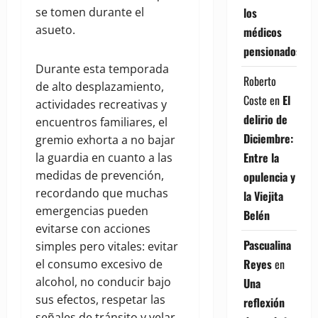
los
se tomen durante el
asueto.
médicos
pensionados
Durante esta temporada
Roberto
de alto desplazamiento,
Coste
en
El
actividades recreativas y
delirio de
encuentros familiares, el
Diciembre:
gremio exhorta a no bajar
Entre la
la guardia en cuanto a las
medidas de prevención,
opulencia y
recordando que muchas
la Viejita
emergencias pueden
Belén
evitarse con acciones
Pascualina
simples pero vitales: evitar
Reyes
en
el consumo excesivo de
alcohol, no conducir bajo
Una
sus efectos, respetar las
reflexión
señales de tránsito y velar