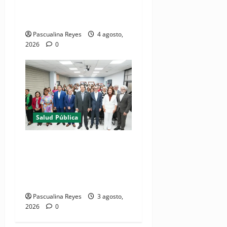
misión médica Amistad
2026 en La Vega
Pascualina Reyes
4 agosto,
2026
0
Salud Pública
(VIDEO) Salud Pública
fortalece entornos laborales
que garanticen el derecho a
la lactancia materna
Pascualina Reyes
3 agosto,
2026
0