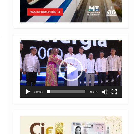
Reproductor
de
vídeo
00:00
00:35