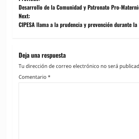
P
Desarrollo de la Comunidad y Patronato Pro-Materni
o
Next:
s
CIPESA llama a la prudencia y prevención durante l
t
n
Deja una respuesta
a
Tu dirección de correo electrónico no será publicad
v
Comentario
*
i
g
a
t