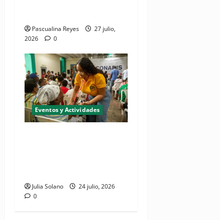
de investigación a presentar
en EPISTHEME 2026
Pascualina Reyes
27 julio,
2026
0
Eventos y Actividades
Realizarán jornada de
inclusión social "CONADIS
para Todos" en San Juan de
la Maguana
Julia Solano
24 julio, 2026
0