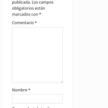
publicada.
Los campos
a
obligatorios están
marcados con
*
t
Comentario
*
i
o
n
Nombre
*