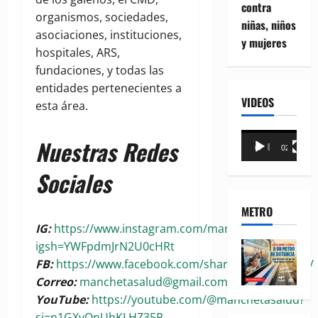
contra
organismos, sociedades,
niñas, niños
asociaciones, instituciones,
y mujeres
hospitales, ARS,
fundaciones, y todas las
entidades pertenecientes a
VIDEOS
esta área.
Reproductor
Nuestras Redes
00:00
02:18
de
vídeo
Sociales
METRO
IG:
https://www.instagram.com/manchetasalud?
igsh=YWFpdmJrN2U0cHRt
FB:
https://www.facebook.com/share/1BoaKRywuG/
Correo:
manchetasalud@gmail.com
YouTube:
https://youtube.com/@manchetasalud?
si=n1GXvQnUhKLHZ35P