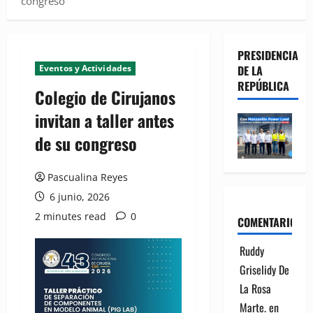
congreso
PRESIDENCIA
Eventos y Actividades
DE LA
REPÚBLICA
Colegio de Cirujanos
invitan a taller antes
de su congreso
Pascualina Reyes
6 junio, 2026
2 minutes read
0
COMENTARIOS
Ruddy
Griselidy De
La Rosa
Marte.
en