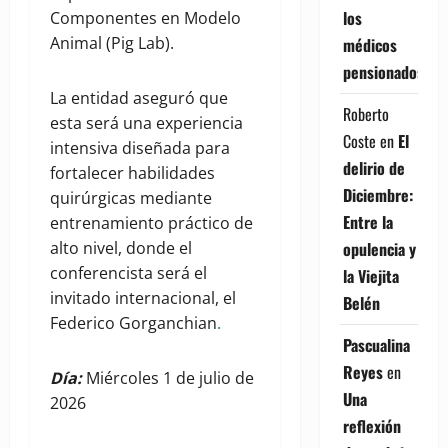
los
Componentes en Modelo
Animal (Pig Lab).
médicos
pensionados
La entidad aseguró que
Roberto
esta será una experiencia
Coste
en
El
intensiva diseñada para
delirio de
fortalecer habilidades
Diciembre:
quirúrgicas mediante
Entre la
entrenamiento práctico de
opulencia y
alto nivel, donde el
conferencista será el
la Viejita
invitado internacional, el
Belén
Federico Gorganchian
.
Pascualina
Reyes
en
Día:
Miércoles 1 de julio de
Una
2026
reflexión