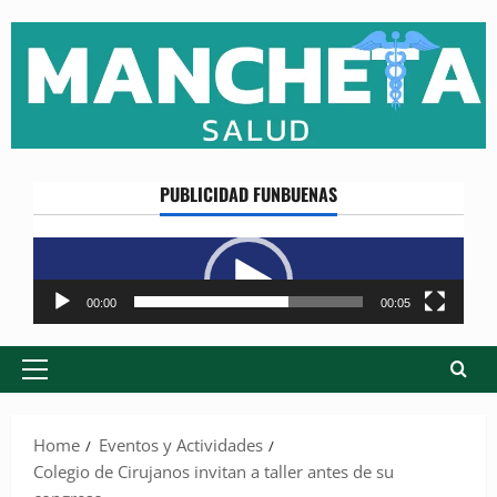
Skip
to
content
PUBLICIDAD FUNBUENAS
Reproductor
de
vídeo
00:00
00:05
Primary
Menu
Home
Eventos y Actividades
Colegio de Cirujanos invitan a taller antes de su