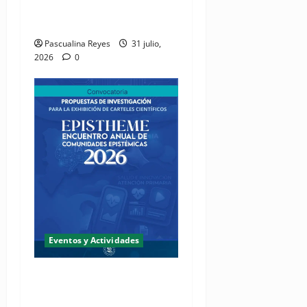
micrófono y ponerse los
tenis
Pascualina Reyes
31 julio,
2026
0
Eventos y Actividades
Fundación Two Oceans abre
convocatoria de propuestas