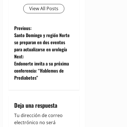
View All Posts
P
Previous:
Santo Domingo y región Norte
o
se preparan en dos eventos
para actualizarse en urología
s
Next:
t
Endonorte invita a su próxima
conferencia: “Hablemos de
n
Prediabetes”
a
v
Deja una respuesta
i
Tu dirección de correo
g
electrónico no será