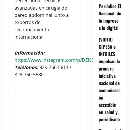
perfeccionar técnicas
Periódico El
avanzadas en cirugía de
Nacional: de
pared abdominal junto a
lo impreso
expertos de
a lo digital
reconocimiento
internacional.
(VIDEO)
CIPESA e
Información:
INFOILES
https://www.instagram.com/p/DZN3SuNvuNN/
impulsan la
Teléfonos:
829-760-5611 /
primera
829-760-5580
iniciativa
nacional de
comunicaci
.
ón
accesible
.
en salud y
periodismo
.