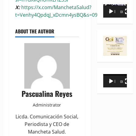
X:
https://x.com/ManchetaSalud?
Reproductor
00:00
00:35
t=Venhy4QpdqJ_xDcmn4ysBQ&s=09
de
vídeo
ABOUT THE AUTHOR
Reproductor
00:00
00:31
de
Pascualina Reyes
vídeo
Administrator
Licda. Comunicación Social,
Periodista y CEO de
Mancheta Salud.