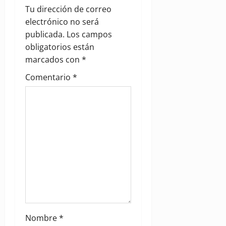
v
Tu dirección de correo
electrónico no será
i
publicada.
Los campos
g
obligatorios están
marcados con
*
a
Comentario
*
t
i
o
n
Nombre
*