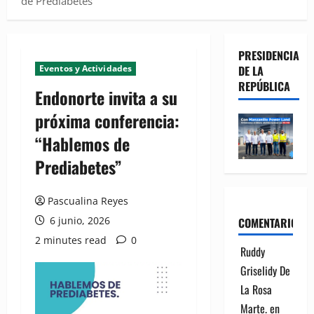
de Prediabetes”
PRESIDENCIA
Eventos y Actividades
DE LA
REPÚBLICA
Endonorte invita a su
próxima conferencia:
“Hablemos de
Prediabetes”
Pascualina Reyes
6 junio, 2026
COMENTARIOS
2 minutes read
0
Ruddy
Griselidy De
La Rosa
Marte.
en