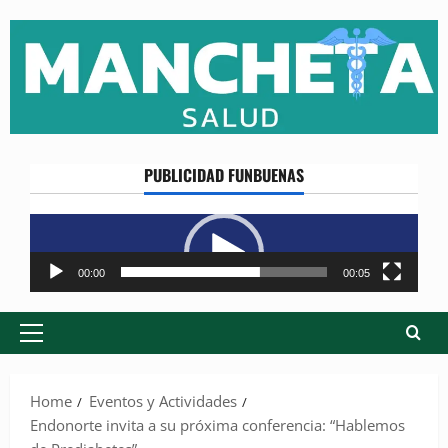
Skip
to
content
PUBLICIDAD FUNBUENAS
Reproductor
de
vídeo
00:00
00:05
Primary
Menu
Home
Eventos y Actividades
Endonorte invita a su próxima conferencia: “Hablemos