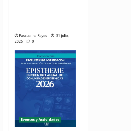
(VIDEO) Cipesa invita sus
miembros a soltar el
micrófono y ponerse los
tenis
Pascualina Reyes
31 julio,
2026
0
Eventos y Actividades