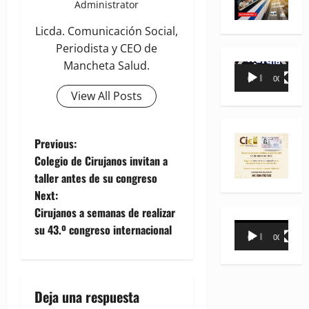
Administrator
Licda. Comunicación Social,
Periodista y CEO de
Mancheta Salud.
Reproductor
00:00
00:35
de
View All Posts
vídeo
P
Previous:
Colegio de Cirujanos invitan a
o
taller antes de su congreso
Next:
s
Cirujanos a semanas de realizar
Reproductor
t
su 43.º congreso internacional
00:00
00:31
de
n
vídeo
a
Deja una respuesta