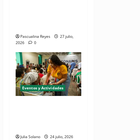
Fundación Two Oceans abre
convocatoria de propuestas
de investigación a presentar
en EPISTHEME 2026
Pascualina Reyes
27 julio,
2026
0
Eventos y Actividades
Realizarán jornada de
inclusión social "CONADIS
para Todos" en San Juan de
la Maguana
Julia Solano
24 julio, 2026