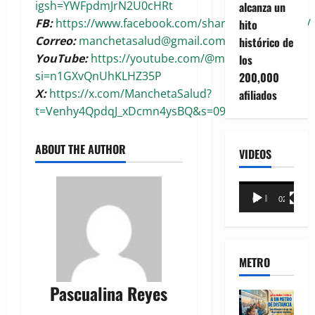
igsh=YWFpdmJrN2U0cHRt
alcanza un
FB:
https://www.facebook.com/share/1BoaKRywuG/
hito
Correo:
manchetasalud@gmail.com
histórico de
YouTube:
https://youtube.com/@manchetasalud?
los
si=n1GXvQnUhKLHZ35P
200,000
X:
https://x.com/ManchetaSalud?
afiliados
t=Venhy4QpdqJ_xDcmn4ysBQ&s=09
ABOUT THE AUTHOR
VIDEOS
Reproductor
00:00
02:18
de
vídeo
METRO
Pascualina Reyes