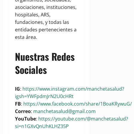
asociaciones, instituciones,
hospitales, ARS,
fundaciones, y todas las
entidades pertenecientes a
esta área.
Nuestras Redes
Sociales
IG
:
https://www.instagram.com/manchetasalud?
igsh=YWFpdmJrN2U0cHRt
FB
:
https://www.facebook.com/share/1BoaKRywuG/
Correo
:
manchetasalud@gmail.com
YouTube
:
https://youtube.com/@manchetasalud?
si=n1GXvQnUhKLHZ35P