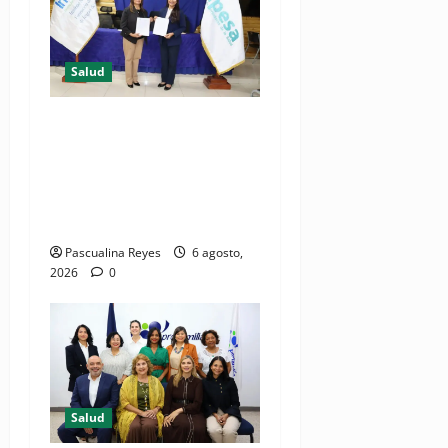
Salud
(VIDEO) CIPESA e INFOILES
impulsan la primera
iniciativa nacional de
comunicación accesible en
salud y periodismo
Pascualina Reyes
6 agosto,
2026
0
Salud