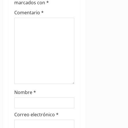
t
marcados con
*
i
Comentario
*
o
n
Nombre
*
Correo electrónico
*