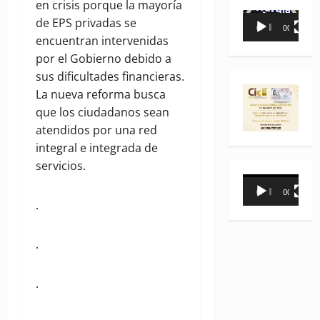
en crisis porque la mayoría
Reproductor
de EPS privadas se
00:00
00:35
de
encuentran intervenidas
vídeo
por el Gobierno debido a
sus dificultades financieras.
La nueva reforma busca
que los ciudadanos sean
atendidos por una red
integral e integrada de
servicios.
Reproductor
00:00
00:31
de
.
vídeo
.
.