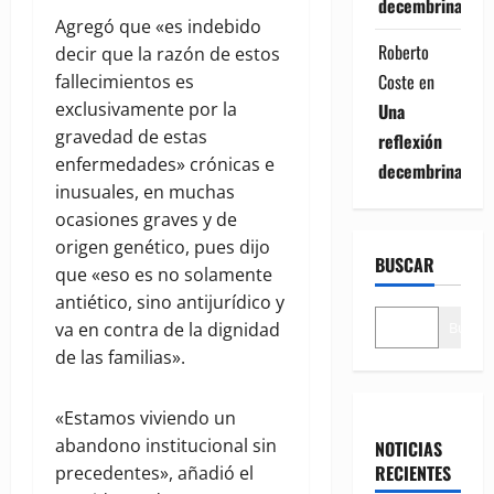
decembrina
Agregó que «es indebido
Roberto
decir que la razón de estos
Coste
en
fallecimientos es
exclusivamente por la
Una
gravedad de estas
reflexión
enfermedades» crónicas e
decembrina
inusuales, en muchas
ocasiones graves y de
origen genético, pues dijo
BUSCAR
que «eso es no solamente
antiético, sino antijurídico y
Buscar
va en contra de la dignidad
de las familias».
«Estamos viviendo un
abandono institucional sin
NOTICIAS
RECIENTES
precedentes», añadió el