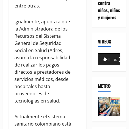
contra
entre otras.
niñas, niños
y mujeres
Igualmente, apunta a que
la Administradora de los
Recursos del Sistema
VIDEOS
General de Seguridad
Social en Salud (Adres)
Reproductor
asuma la responsabilidad
00:00
02:18
de
de realizar los pagos
vídeo
directos a prestadores de
servicios médicos, desde
METRO
hospitales hasta
proveedores de
tecnologías en salud.
Actualmente el sistema
sanitario colombiano está