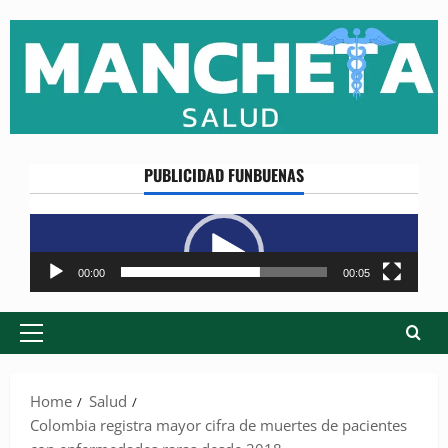
Skip
to
content
PUBLICIDAD FUNBUENAS
Reproductor
de
vídeo
00:00
00:05
Primary
Menu
Home
Salud
Colombia registra mayor cifra de muertes de pacientes