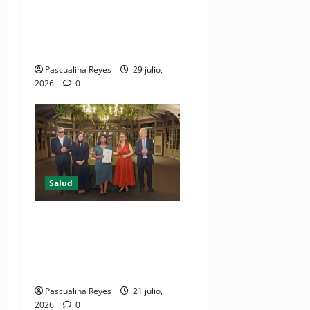
Consultas ginecológicas: las
de mayor demanda durante
2025 en Profamilia
Pascualina Reyes
29 julio,
2026
0
Salud
DIDA recibe reconocimiento
internacional de la OISS por
buenas prácticas en
digitalización
Pascualina Reyes
21 julio,
2026
0