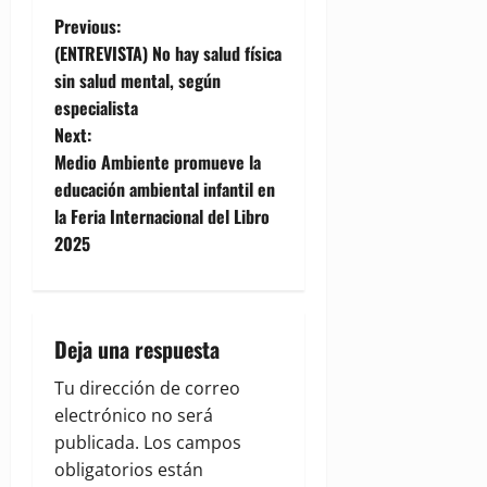
P
Previous:
(ENTREVISTA) No hay salud física
o
sin salud mental, según
especialista
s
Next:
t
Medio Ambiente promueve la
educación ambiental infantil en
n
la Feria Internacional del Libro
2025
a
v
i
Deja una respuesta
g
Tu dirección de correo
electrónico no será
a
publicada.
Los campos
obligatorios están