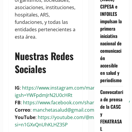
CIPESA e
asociaciones, instituciones,
INFOILES
hospitales, ARS,
impulsan la
fundaciones, y todas las
primera
entidades pertenecientes a
iniciativa
esta área.
nacional de
comunicaci
Nuestras Redes
ón
Sociales
accesible
en salud y
periodismo
IG
:
https://www.instagram.com/manchetasalud?
Convocatori
igsh=YWFpdmJrN2U0cHRt
a de prensa
FB
:
https://www.facebook.com/share/1BoaKRywuG/
de la CASC
Correo
:
manchetasalud@gmail.com
y
YouTube
:
https://youtube.com/@manchetasalud?
FENATRASA
si=n1GXvQnUhKLHZ35P
L