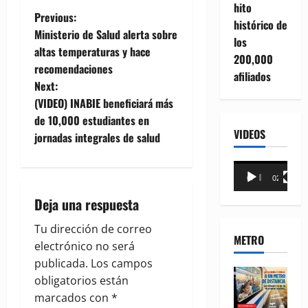
hito
P
Previous:
histórico de
Ministerio de Salud alerta sobre
los
o
altas temperaturas y hace
200,000
recomendaciones
s
afiliados
Next:
t
(VIDEO) INABIE beneficiará más
de 10,000 estudiantes en
n
VIDEOS
jornadas integrales de salud
a
Reproductor
00:00
02:18
de
v
Deja una respuesta
vídeo
i
Tu dirección de correo
METRO
g
electrónico no será
publicada.
Los campos
a
obligatorios están
marcados con
*