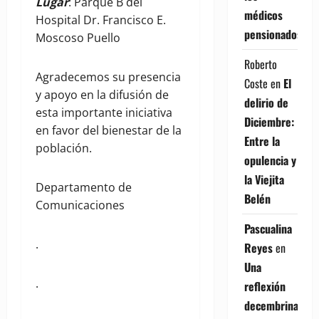
Lugar
: Parque B del
médicos
Hospital Dr. Francisco E.
pensionados
Moscoso Puello
Roberto
Agradecemos su presencia
Coste
en
El
y apoyo en la difusión de
delirio de
esta importante iniciativa
Diciembre:
en favor del bienestar de la
Entre la
población.
opulencia y
la Viejita
Departamento de
Belén
Comunicaciones
Pascualina
.
Reyes
en
Una
.
reflexión
decembrina