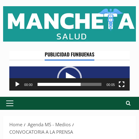
Skip
to
content
PUBLICIDAD FUNBUENAS
Reproductor
de
vídeo
00:00
00:05
Primary
Menu
Home
Agenda MS - Medios
CONVOCATORIA A LA PRENSA