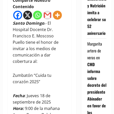
Comparte Nuestro
y Nutrición
Contenido
invita a
celebrar su
Santo Domingo
.- El
52
Hospital Docente Dr.
aniversario
Francisco E. Moscoso
Puello tiene el honor de
Margarita
invitar a los medios de
artero de
comunicación a dar
veras
en
cobertura al:
CMD
informa
Zumbatón “Cuida tu
sobre
corazón 2025”
decreto del
presidente
Fecha
: Jueves 18 de
Abinader
septiembre de 2025
en favor de
Hora:
9:00 de la mañana
los