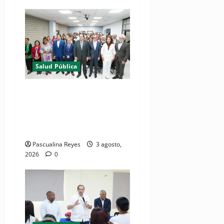
Salud Pública
(VIDEO) Salud Pública
fortalece entornos laborales
que garanticen el derecho a
la lactancia materna
Pascualina Reyes
3 agosto,
2026
0