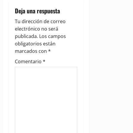
v
Deja una respuesta
i
Tu dirección de correo
g
electrónico no será
publicada.
Los campos
a
obligatorios están
marcados con
*
t
Comentario
*
i
o
n