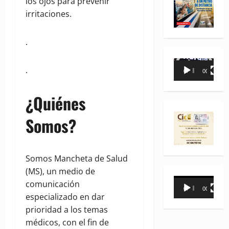
los ojos para prevenir
irritaciones.
.
Reproductor
.
00:00
00:35
de
vídeo
¿Quiénes
Somos?
Somos Mancheta de Salud
(MS), un medio de
Reproductor
comunicación
00:00
00:31
de
especializado en dar
vídeo
prioridad a los temas
médicos, con el fin de