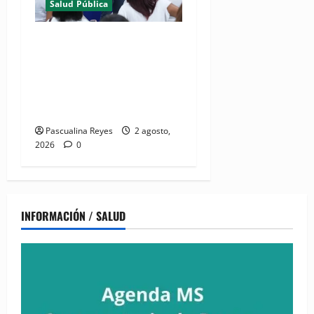
Salud Pública
Ministro Víctor Atallah
destaca reducción de 82%
de los casos de malaria en
Azua durante recorrido por
DPS
Pascualina Reyes
2 agosto,
2026
0
INFORMACIÓN / SALUD