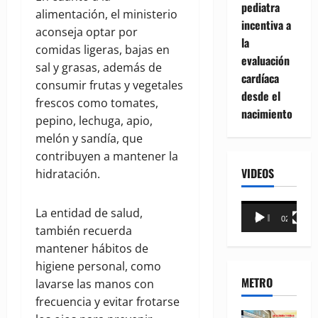
pediatra
alimentación, el ministerio
incentiva a
aconseja optar por
la
comidas ligeras, bajas en
evaluación
sal y grasas, además de
cardíaca
consumir frutas y vegetales
desde el
frescos como tomates,
nacimiento
pepino, lechuga, apio,
melón y sandía, que
contribuyen a mantener la
VIDEOS
hidratación.
Reproductor
La entidad de salud,
00:00
02:18
de
también recuerda
vídeo
mantener hábitos de
higiene personal, como
METRO
lavarse las manos con
frecuencia y evitar frotarse