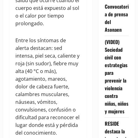
salud que ocurre cuando el
Convocatori
cuerpo está expuesto al sol
a de prensa
o el calor por tiempo
del
prolongado.
Asonaen
Entre los síntomas de
(VIDEO)
alerta destacan: sed
Sociedad
intensa, piel seca, caliente y
civil con
roja (sin sudor), fiebre muy
estrategias
alta (40 °C o más),
para
agotamiento, mareos,
prevenir la
dolor de cabeza fuerte,
violencia
calambres musculares,
contra
náuseas, vómitos,
niñas, niños
convulsiones, confusión o
y mujeres
dificultad para reconocer el
RESIDE
lugar donde está y pérdida
destaca la
del conocimiento.