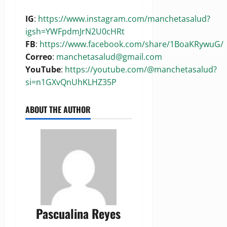
IG
:
https://www.instagram.com/manchetasalud?
igsh=YWFpdmJrN2U0cHRt
FB
:
https://www.facebook.com/share/1BoaKRywuG/
Correo
:
manchetasalud@gmail.com
YouTube
:
https://youtube.com/@manchetasalud?
si=n1GXvQnUhKLHZ35P
ABOUT THE AUTHOR
Pascualina Reyes