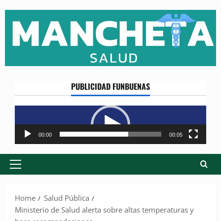
Skip
to
content
PUBLICIDAD FUNBUENAS
Reproductor
de
vídeo
00:00
00:05
Primary
Menu
Home
Salud Pública
Ministerio de Salud alerta sobre altas temperaturas y