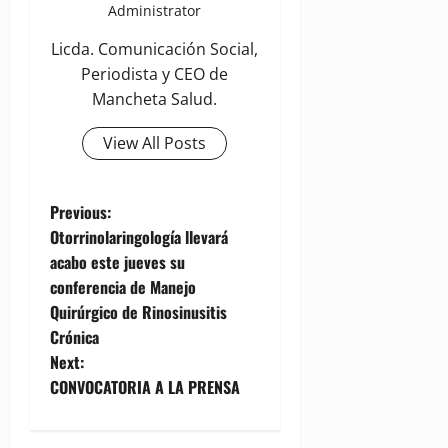
Administrator
Licda. Comunicación Social,
Periodista y CEO de
Mancheta Salud.
View All Posts
P
Previous:
Otorrinolaringología llevará
o
acabo este jueves su
conferencia de Manejo
s
Quirúrgico de Rinosinusitis
t
Crónica
Next:
n
CONVOCATORIA A LA PRENSA
a