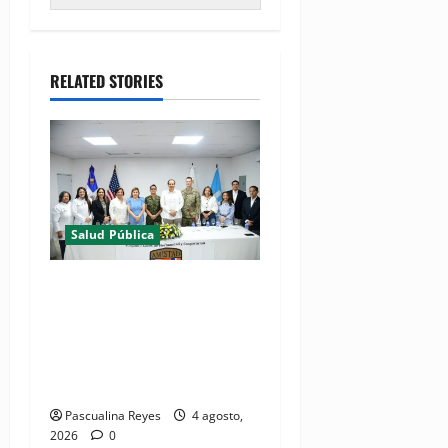
RELATED STORIES
Salud Pública
(VIDEOS) Ministerio de
Salud y Comando Sur de los
Estados Unidos realizan
misión médica Amistad
2026 en La Vega
Pascualina Reyes
4 agosto,
2026
0