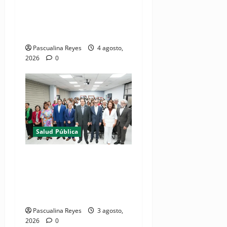
Estados Unidos realizan
misión médica Amistad
2026 en La Vega
Pascualina Reyes
4 agosto,
2026
0
Salud Pública
(VIDEO) Salud Pública
fortalece entornos laborales
que garanticen el derecho a
la lactancia materna
Pascualina Reyes
3 agosto,
2026
0