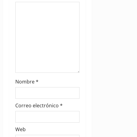
i
o
n
Nombre
*
Correo electrónico
*
Web