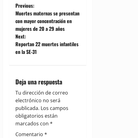
P
Previous:
Muertes maternas se presentan
o
con mayor concentración en
mujeres de 20 a 29 años
s
Next:
t
Reportan 22 muertes infantiles
en la SE-31
n
a
Deja una respuesta
v
Tu dirección de correo
i
electrónico no será
g
publicada.
Los campos
obligatorios están
a
marcados con
*
t
Comentario
*