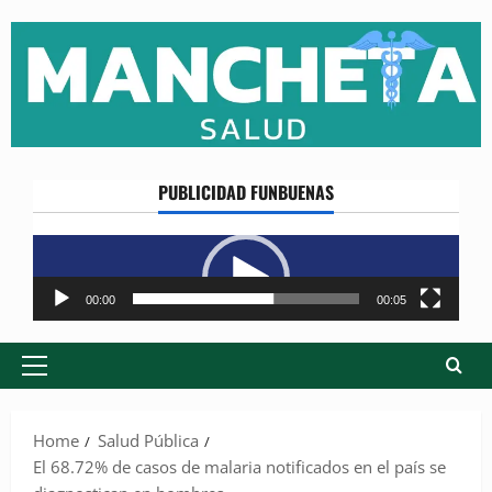
Skip
to
content
PUBLICIDAD FUNBUENAS
Reproductor
de
vídeo
00:00
00:05
Primary
Menu
Home
Salud Pública
El 68.72% de casos de malaria notificados en el país se