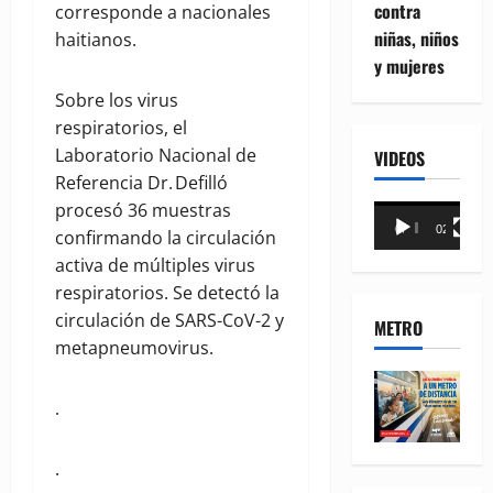
contra
corresponde a nacionales
niñas, niños
haitianos.
y mujeres
Sobre los virus
respiratorios, el
Laboratorio Nacional de
VIDEOS
Referencia Dr. Defilló
procesó 36 muestras
Reproductor
00:00
02:18
confirmando la circulación
de
activa de múltiples virus
vídeo
respiratorios. Se detectó la
circulación de SARS-CoV-2 y
METRO
metapneumovirus.
.
.