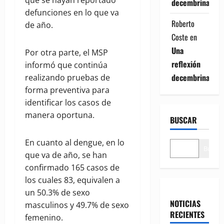
que se hayan reportado
decembrina
defunciones en lo que va
Roberto
de año.
Coste
en
Una
Por otra parte, el MSP
reflexión
informó que continúa
decembrina
realizando pruebas de
forma preventiva para
identificar los casos de
manera oportuna.
BUSCAR
En cuanto al dengue, en lo
Buscar
que va de año, se han
confirmado 165 casos de
los cuales 83, equivalen a
un 50.3% de sexo
NOTICIAS
masculinos y 49.7% de sexo
RECIENTES
femenino.