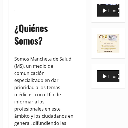
Reproductor
.
00:00
00:35
de
vídeo
¿Quiénes
Somos?
Somos Mancheta de Salud
(MS), un medio de
Reproductor
comunicación
00:00
00:31
de
especializado en dar
vídeo
prioridad a los temas
médicos, con el fin de
informar a los
profesionales en este
ámbito y los ciudadanos en
general, difundiendo las