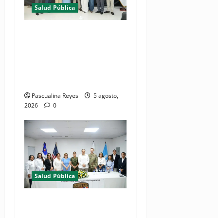
Salud Pública
(VIDEO) MSP presenta
resultados de evaluación
para fortalecer las Redes
Integradas de Servicios de
Salud en Cibao Sur
Pascualina Reyes
5 agosto,
2026
0
Salud Pública
(VIDEOS) Ministerio de
Salud y Comando Sur de los